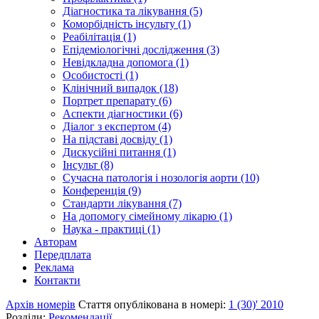
Діагностика та лікування (5)
Коморбідність інсульту (1)
Реабілітація (1)
Епідеміологічні дослідження (3)
Невідкладна допомога (1)
Особистості (1)
Клінічний випадок (18)
Портрет препарату (6)
Аспекти діагностики (6)
Діалог з експертом (4)
На підставі досвіду (1)
Дискусійні питання (1)
Інсульт (8)
Сучасна патологія і нозологія аорти (10)
Конференція (9)
Стандарти лікування (7)
На допомогу сімейному лікарю (1)
Наука - практиці (1)
Авторам
Передплата
Реклама
Контакти
Архів номерів
Стаття опублікована в номері:
1 (30)' 2010
Розділи:
Рекомендації