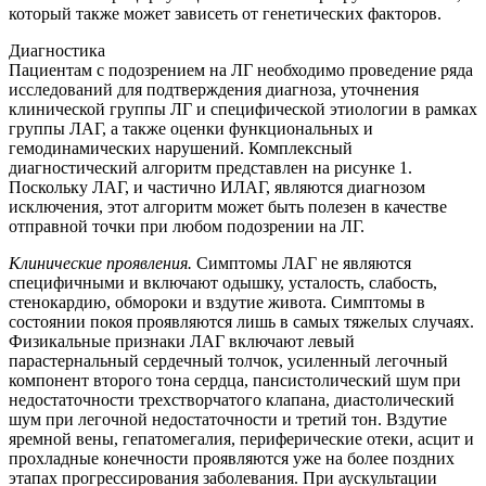
который также может зависеть от генетических факторов.
Диагностика
Пациентам с подозрением на ЛГ необходимо проведение ряда
исследований для подтверждения диагноза, уточнения
клинической группы ЛГ и специфической этиологии в рамках
группы ЛАГ, а также оценки функциональных и
гемодинамических нарушений. Комплексный
диагностический алгоритм представлен на рисунке 1.
Поскольку ЛАГ, и частично ИЛАГ, являются диагнозом
исключения, этот алгоритм может быть полезен в качестве
отправной точки при любом подозрении на ЛГ.
Клинические проявления.
Симптомы ЛАГ не являются
специфичными и включают одышку, усталость, слабость,
стенокардию, обмороки и вздутие живота. Симптомы в
состоянии покоя проявляются лишь в самых тяжелых случаях.
Физикальные признаки ЛАГ включают левый
парастернальный сердечный толчок, усиленный легочный
компонент второго тона сердца, пансистолический шум при
недостаточности трехстворчатого клапана, диастолический
шум при легочной недостаточности и третий тон. Вздутие
яремной вены, гепатомегалия, периферические отеки, асцит и
прохладные конечности проявляются уже на более поздних
этапах прогрессирования заболевания. При аускультации