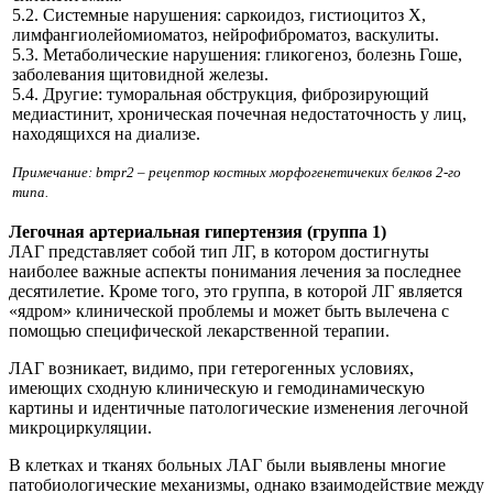
5.2. Системные нарушения: саркоидоз, гистиоцитоз Х,
лимфангиолейомиоматоз, нейрофиброматоз, васкулиты.
5.3. Метаболические нарушения: гликогеноз, болезнь Гоше,
заболевания щитовидной железы.
5.4. Другие: туморальная обструкция, фиброзирующий
медиастинит, хроническая почечная недостаточность у лиц,
находящихся на диализе.
Примечание: bmpr2 – рецептор костных морфогенетичеких белков 2-го
типа.
Легочная артериальная гипертензия (группа 1)
ЛАГ представляет собой тип ЛГ, в котором достигнуты
наиболее важные аспекты понимания лечения за последнее
десятилетие. Кроме того, это группа, в которой ЛГ является
«ядром» клинической проблемы и может быть вылечена с
помощью специфической лекарственной терапии.
ЛАГ возникает, видимо, при гетерогенных условиях,
имеющих сходную клиническую и гемодинамическую
картины и идентичные патологические изменения легочной
микроциркуляции.
В клетках и тканях больных ЛАГ были выявлены многие
патобиологические механизмы, однако взаимодействие между