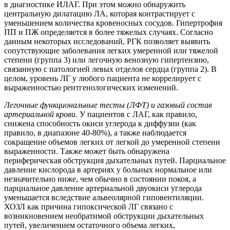
в диагностике ИЛАГ. При этом можно обнаружить
центральную дилатацию ЛА, которая контрастирует с
уменьшением количества кровеносных сосудов. Гипертрофия
ПП и ПЖ определяется в более тяжелых случаях. Согласно
данным некоторых исследований, РГК позволяет выявить
сопутствующие заболевания легких умеренной или тяжелой
степени (группа 3) или легочную венозную гипертензию,
связанную с патологией левых отделов сердца (группа 2). В
целом, уровень ЛГ у любого пациента не коррелирует с
выраженностью рентгенологических изменений.
Легочные функциональные тесты (ЛФТ) и газовый состав
артериальной крови.
У пациентов с ЛАГ, как правило,
снижена способность окиси углерода к диффузии (как
правило, в диапазоне 40-80%), а также наблюдается
сокращение объемов легких от легкой до умеренной степени
выраженности. Также может быть обнаружена
периферическая обструкция дыхательных путей. Парциальное
давление кислорода в артериях у больных нормальное или
незначительно ниже, чем обычно в состоянии покоя, а
парциальное давление артериальной двуокиси углерода
уменьшается вследствие альвеолярной гиповентиляции.
ХОЗЛ как причина гипоксической ЛГ связано с
возникновением необратимой обструкции дыхательных
путей, увеличением остаточного объема легких,