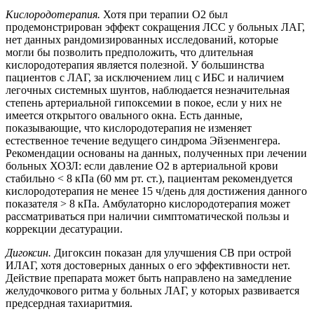
Кислородотерапия.
Хотя при терапии O2 был
продемонстрирован эффект сокращения ЛСС у больных ЛАГ,
нет данных рандомизированных исследований, которые
могли бы позволить предположить, что длительная
кислородотерапия является полезной. У большинства
пациентов с ЛАГ, за исключением лиц с ИБС и наличием
легочных системных шунтов, наблюдается незначительная
степень артериальной гипоксемии в покое, если у них не
имеется открытого овального окна. Есть данные,
показывающие, что кислородотерапия не изменяет
естественное течение ведущего синдрома Эйзенменгера.
Рекомендации основаны на данных, полученных при лечении
больных ХОЗЛ: если давление O2 в артериальной крови
стабильно < 8 кПа (60 мм рт. ст.), пациентам рекомендуется
кислородотерапия не менее 15 ч/день для достижения данного
показателя > 8 кПа. Амбулаторно кислородотерапия может
рассматриваться при наличии симптоматической пользы и
коррекции десатурации.
Дигоксин.
Дигоксин показан для улучшения СВ при острой
ИЛАГ, хотя достоверных данных о его эффективности нет.
Действие препарата может быть направлено на замедление
желудочкового ритма у больных ЛАГ, у которых развивается
предсердная тахиаритмия.