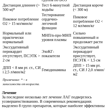
Дистанция длиннее (>
Тест 6-минутной
Дистанция короче
500 м)*
ходьбы
(< 300 м)
Тестирование
Пиковое
Пиковое потребление
сердечно-
потребление О2 <
О2 > 15 мл/мин/кг
легочной
12 мл/мин/кг
функции
Нормальный или
Сильно
МНП/n-про-МНП
практически
повышенный и
уровня плазмы
нормальный
продолжает расти
Экссудативный
Экссудативный
перикардит
ЭхоКГ-
перикардит
отсутствует, ПСЭТК >
показатели
присутствует,
2 см
ПСЭТК < 1,5 см
ДПП > 15 мм рт.
ДПП < 8 мм рт. ст., СИ
Гемодинамика
ст., СИ Ј 2,0 л/мин/
і 2,5 л/мин/м2
м2
Примечание: * – в
зависимости от возраста.
Лечение
За последние несколько лет лечение ЛАГ подверглось
усовершенствованию. В современных рекомендациях
выделено 8 групп препаратов, которые наиболее эффективны