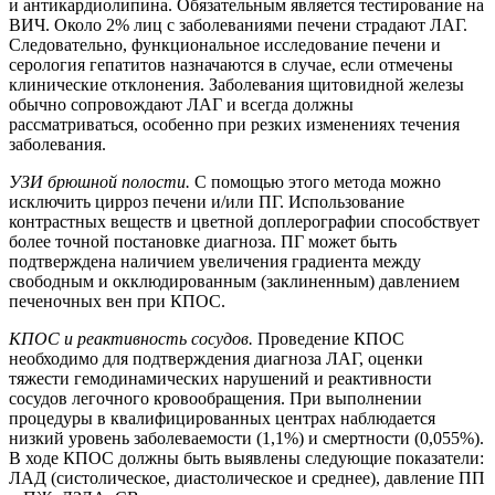
и антикардиолипина. Обязательным является тестирование на
ВИЧ. Около 2% лиц с заболеваниями печени страдают ЛАГ.
Следовательно, функциональное исследование печени и
серология гепатитов назначаются в случае, если отмечены
клинические отклонения. Заболевания щитовидной железы
обычно сопровождают ЛАГ и всегда должны
рассматриваться, особенно при резких изменениях течения
заболевания.
УЗИ брюшной полости.
С помощью этого метода можно
исключить цирроз печени и/или ПГ. Использование
контрастных веществ и цветной доплерографии способствует
более точной постановке диагноза. ПГ может быть
подтверждена наличием увеличения градиента между
свободным и окклюдированным (заклиненным) давлением
печеночных вен при КПОС.
КПОС и реактивность сосудов.
Проведение КПОС
необходимо для подтверждения диагноза ЛАГ, оценки
тяжести гемодинамических нарушений и реактивности
сосудов легочного кровообращения. При выполнении
процедуры в квалифицированных центрах наблюдается
низкий уровень заболеваемости (1,1%) и смертности (0,055%).
В ходе КПОС должны быть выявлены следующие показатели:
ЛАД (систолическое, диастолическое и среднее), давление ПП