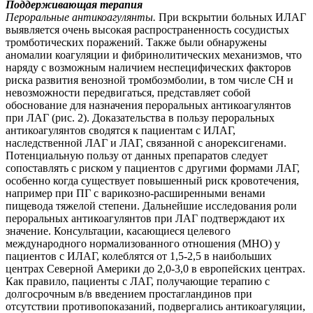
Поддерживающая терапия
Пероральные антикоагулянты.
При вскрытии больных ИЛАГ
выявляется очень высокая распространенность сосудистых
тромботических поражений. Также были обнаружены
аномалии коагуляции и фибринолитических механизмов, что
наряду с возможным наличием неспецифических факторов
риска развития венозной тромбоэмболии, в том числе СН и
невозможности передвигаться, представляет собой
обоснование для назначения пероральных антикоагулянтов
при ЛАГ (рис. 2). Доказательства в пользу пероральных
антикоагулянтов сводятся к пациентам с ИЛАГ,
наследственной ЛАГ и ЛАГ, связанной с анорексигенами.
Потенциальную пользу от данных препаратов следует
сопоставлять с риском у пациентов с другими формами ЛАГ,
особенно когда существует повышенный риск кровотечения,
например при ПГ с варикозно-расширенными венами
пищевода тяжелой степени. Дальнейшие исследования роли
пероральных антикоагулянтов при ЛАГ подтверждают их
значение. Консультации, касающиеся целевого
международного нормализованного отношения (МНО) у
пациентов с ИЛАГ, колеблятся от 1,5-2,5 в наибольших
центрах Северной Америки до 2,0-3,0 в европейских центрах.
Как правило, пациенты с ЛАГ, получающие терапию с
долгосрочным в/в введением простагландинов при
отсутствии противопоказаний, подвергались антикоагуляции,