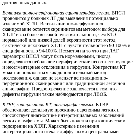
достоверных данных.
Вентиляционно-перфузионная сцинтиграфия легких.
ВПСЛ
проводится у больных ЛГ для выявления потенциально
излечимой ХТЛГ. Вентиляционно-перфузионное
сканирование остается скрининговым методом выбора для
ХТЛГ из-за более высокой чувствительности, чем КТ. С
нормальной или низкой долей вероятности этот метод
фактически исключает ХТЛГ с чувствительностью 90-100% и
специфичностью 94-100%. Несмотря на то что при ЛАГ
параметры ВПСЛ могут быть нормальными, иногда
определяются небольшие периферические несоответствующие
и несегментарные отклонения в перфузии. Контрастная КТ
может использоваться как дополнительный метод
исследования, однако не заменяет вентиляционно-
перфузионного сканирования или традиционной легочной
ангиографии. Предостережение заключается в том, что
дефекты перфузии также наблюдаются при ЛВОБ.
КТВР, контрастная КТ, ангиография легких.
КТВР
обеспечивает детальную проекцию паренхимы легких и
способствует диагностике интерстициальных заболеваний
легких и эмфиземы. Может быть полезна при клиническом
подозрении на ХТЛГ. Характерные изменения
интерстициального отека с диффузными центральными