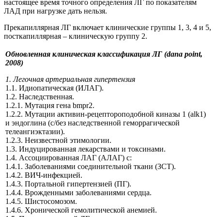
настоящее время точного определения ЛГ по показателям
ЛАД при нагрузке дать нельзя.
Прекапиллярная ЛГ включает клинические группы 1, 3, 4 и 5,
посткапиллярная – клиническую группу 2.
Обновленная клиническая классификация ЛГ (dana point,
2008)
1. Легочная артериальная гипертензия
1.1. Идиопатическая (ИЛАГ).
1.2. Наследственная.
1.2.1. Мутация гена bmpr2.
1.2.2. Мутации активин-рецептороподобной киназы 1 (alk1)
и эндоглина (с/без наследственной геморрагической
телеангиэктазии).
1.2.3. Неизвестной этимологии.
1.3. Индуцированная лекарствами и токсинами.
1.4. Ассоциированная ЛАГ (АЛАГ) с:
1.4.1. Заболеваниями соединительной ткани (ЗСТ).
1.4.2. ВИЧ-инфекцией.
1.4.3. Портальной гипертензией (ПГ).
1.4.4. Врожденными заболеваниями сердца.
1.4.5. Шистосомозом.
1.4.6. Хронической гемолитической анемией.