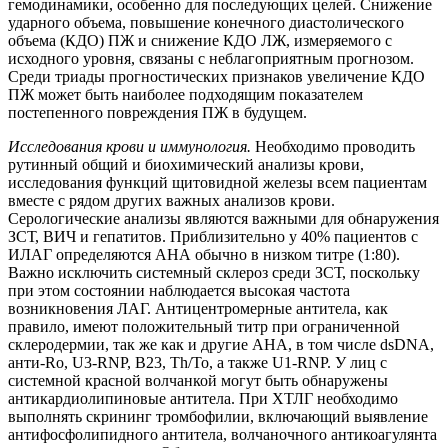
гемодинамики, особенно для последующих целей. Снижение
ударного объема, повышение конечного диастолического
объема (КДО) ПЖ и снижение КДО ЛЖ, измеряемого с
исходного уровня, связаны с неблагоприятным прогнозом.
Среди триады прогностических признаков увеличение КДО
ПЖ может быть наиболее подходящим показателем
постепенного повреждения ПЖ в будущем.
Исследования крови и иммунология.
Необходимо проводить
рутинный общий и биохимический анализы крови,
исследования функций щитовидной железы всем пациентам
вместе с рядом других важных анализов крови.
Серологические анализы являются важными для обнаружения
ЗСТ, ВИЧ и гепатитов. Приблизительно у 40% пациентов с
ИЛАГ определяются АНА обычно в низком титре (1:80).
Важно исключить системный склероз среди ЗСТ, поскольку
при этом состоянии наблюдается высокая частота
возникновения ЛАГ. Антицентромерные антитела, как
правило, имеют положительный титр при ограниченной
склеродермии, так же как и другие АНА, в том числе dsDNA,
анти-Ro, U3-RNP, B23, Th/To, а также U1-RNP. У лиц с
системной красной волчанкой могут быть обнаружены
антикардиолипиновые антитела. При ХТЛГ необходимо
выполнять скрининг тромбофилии, включающий выявление
антифосфолипидного антитела, волчаночного антикоагулянта