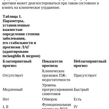
аритмия может диагностироваться при таком состоянии и
влиять на клиническое ухудшение.
Таблица 1.
Параметры,
установленные
важностью
определения степени
заболевания,
его стабильности и
прогнозов ЛАГ
(адаптировано
mclaughlin & mcgoon)
Благоприятный
Показатели
Неблагоприятный
прогноз
прогноза
прогноз
Клинические
Отсутствует
признаки ПЖ-
Присутствует
недостаточности
Уровень
Медленный
прогрессирования
Быстрый
симптомов
Нет
Обморок
Есть
Функциональная
I, II
IV
группа по ВОЗ