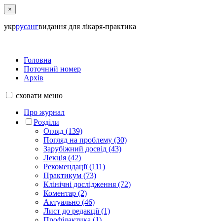
×
укр
рус
анг
видання для лікаря-практика
Головна
Поточний номер
Архів
сховати
меню
Про журнал
Розділи
Огляд (139)
Погляд на проблему (30)
Зарубіжний досвід (43)
Лекція (42)
Рекомендації (111)
Практикум (73)
Клінічні дослідження (72)
Коментар (2)
Актуально (46)
Лист до редакції (1)
Профілактика (1)