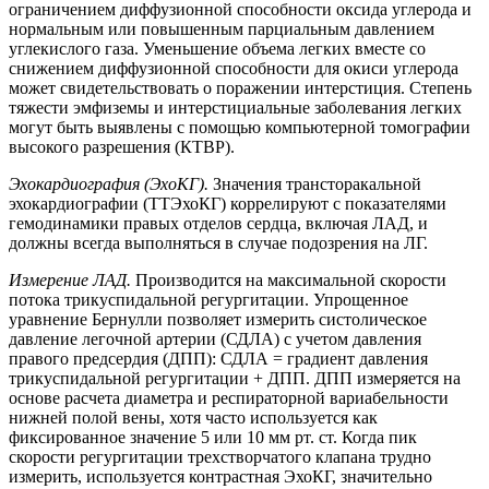
ограничением диффузионной способности оксида углерода и
нормальным или повышенным парциальным давлением
углекислого газа. Уменьшение объема легких вместе со
снижением диффузионной способности для окиси углерода
может свидетельствовать о поражении интерстиция. Степень
тяжести эмфиземы и интерстициальные заболевания легких
могут быть выявлены с помощью компьютерной томографии
высокого разрешения (КТВР).
Эхокардиография (ЭхоКГ).
Значения трансторакальной
эхокардиографии (ТТЭхоКГ) коррелируют с показателями
гемодинамики правых отделов сердца, включая ЛАД, и
должны всегда выполняться в случае подозрения на ЛГ.
Измерение ЛАД.
Производится на максимальной скорости
потока трикуспидальной регургитации. Упрощенное
уравнение Бернулли позволяет измерить систолическое
давление легочной артерии (СДЛА) с учетом давления
правого предсердия (ДПП): СДЛА = градиент давления
трикуспидальной регургитации + ДПП. ДПП измеряется на
основе расчета диаметра и респираторной вариабельности
нижней полой вены, хотя часто используется как
фиксированное значение 5 или 10 мм рт. ст. Когда пик
скорости регургитации трехстворчатого клапана трудно
измерить, используется контрастная ЭхоКГ, значительно