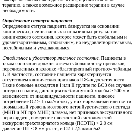
терапию, а также возможное расширение терапии в случае
необходимости.
Определение статуса пациента
Определение статуса пациента базируется на основании
клинических, неинвазивных и инвазивных результатов
клинического состояния, которое может быть стабильным и
удовлетворительным, стабильным, но неудовлетворительным,
нестабильным и ухудшающимся.
Стабильное и удовлетворительное состояние.
Пациенты в
таком состоянии должны отвечать большинству признаков,
перечисленных в колонке «благоприятный прогноз» таблицы
1. В частности, состояние пациента характеризуется
отсутствием клинических признаков ПЖ-недостаточности.
Такие больные находятся в I или II группе по ВОЗ без случаев
потери сознания, дистанция их 6-минутной ходьбы > 500 м в
зависимости от индивидуальности пациента, пиковое
потребление O2 > 15 мл/мин/кг; у них нормальный или почти
нормальный уровень мозгового натрийуретического пептида
(МНП и NT-про-МНП) плазмы, нет признаков экссудативного
перикардита, измерение плоскостной систолической
экскурсии трехстворчатого кольца (ПСЭТК) > 2,0 см,
давление ПП < 8 мм рт. ст., и СИ і 2,5 л/мин/м2.