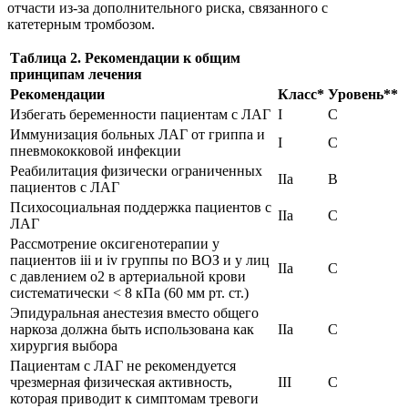
отчасти из-за дополнительного риска, связанного с
катетерным тромбозом.
Таблица 2. Рекомендации к общим
принципам лечения
Рекомендации
Класс*
Уровень**
Избегать беременности пациентам с ЛАГ
I
C
Иммунизация больных ЛАГ от гриппа и
I
C
пневмококковой инфекции
Реабилитация физически ограниченных
IIa
B
пациентов с ЛАГ
Психосоциальная поддержка пациентов с
IIa
C
ЛАГ
Рассмотрение оксигенотерапии у
пациентов iii и iv группы по ВОЗ и у лиц
IIa
C
с давлением o2 в артериальной крови
систематически < 8 кПа (60 мм рт. ст.)
Эпидуральная анестезия вместо общего
наркоза должна быть использована как
IIa
C
хирургия выбора
Пациентам с ЛАГ не рекомендуется
чрезмерная физическая активность,
III
C
которая приводит к симптомам тревоги