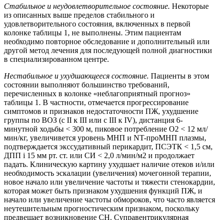
Стабильное и неудовлетворительное состояние.
Некоторые
из описанных выше пределов стабильного и
удовлетворительного состояния, включенных в первой
колонке таблицы 1, не выполнены. Этим пациентам
необходимо повторное обследование и дополнительный или
другой метод лечения для последующей полной диагностики
в специализированном центре.
Нестабильное и ухудшающееся состояние.
Пациенты в этом
состоянии выполняют большинство требований,
перечисленных в колонке «неблагоприятный прогноз»
таблицы 1. В частности, отмечается прогрессирование
симптомов и признаков недостаточности ПЖ, ухудшение
группы по ВОЗ (с II к III или с III к IV), дистанция 6-
минутной ходьбы < 300 м, пиковое потребление O2 < 12 мл/
мин/кг, увеличивется уровень МНП и NT-проМНП плазмы,
подтверждается экссудативный перикардит, ПСЭТК < 1,5 см,
ДПП і 15 мм рт. ст. или СИ < 2,0 л/мин/м2 и продолжает
падать. Клиническую картину ухудшает наличие отеков и/или
необходимость эскалации (увеличения) мочегонной терапии,
новое начало или увеличение частоты и тяжести стенокардии,
которая может быть признаком ухудшения функций ПЖ, и
начало или увеличение частоты обмороков, что часто является
неутешительным прогностическим признаком, поскольку
предвещает возникновение СН. Суправентрикулярная