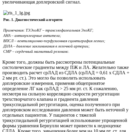
увеличивающая доплеровский сигнал.
Рис. 1. Диагностический алгоритм
Примечания: ТЭЭхоКГ – трансэзофагеальная ЭхоКГ;
АНА – антинуклеарные антитела;
ВПСЛ – вентиляционно-перфузионная сцинтиграфия легких;
ДЗЛА – давление заклинивания в легочной артерии;
СМР – сердечный магнитный резонанс.
Кроме того, должны быть рассмотрены потенциальные
систолические градиенты между ПЖ и ЛА. Желательно также
производить расчет срЛАД из СДЛА (срЛАД = 0,61 х СДЛА +
2 мм рт. ст.). Это могло бы позволить использовать
доплеровские измерения, применяя общепринятое
определение ЛГ как срЛАД > 25 мм рт. ст. К сожалению,
несмотря на сильную корреляцию скорости регургитации
трехстворчатого клапана и градиента давления
трикуспидальной регургитации, оценка полученного при
доплеровском исследовании давления может быть неточной у
отдельных пациентов. У пациентов с тяжелой
трикуспидальной регургитацией использование упрощенной
формы уравнения Бернулли может привести к недооценке
СДЛА. Кроме того, завышения более чем на 10 мм рт. ст. для