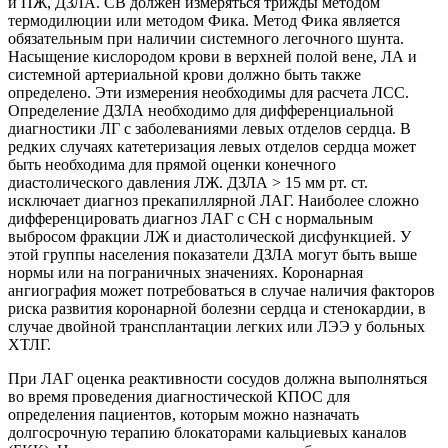
и ПЖ, ДЗЛА. СВ должен измеряться трижды методом
термодилюции или методом Фика. Метод Фика является
обязательным при наличии системного легочного шунта.
Насыщение кислородом крови в верхней полой вене, ЛА и
системной артериальной крови должно быть также
определено. Эти измерения необходимы для расчета ЛСС.
Определение ДЗЛА необходимо для дифференциальной
диагностики ЛГ с заболеваниями левых отделов сердца. В
редких случаях катетеризация левых отделов сердца может
быть необходима для прямой оценки конечного
диастолического давления ЛЖ. ДЗЛА > 15 мм рт. ст.
исключает диагноз прекапиллярной ЛАГ. Наиболее сложно
дифференцировать диагноз ЛАГ с СН с нормальным
выбросом фракции ЛЖ и диастолической дисфункцией. У
этой группы населения показатели ДЗЛА могут быть выше
нормы или на пограничных значениях. Коронарная
ангиография может потребоваться в случае наличия факторов
риска развития коронарной болезни сердца и стенокардии, в
случае двойной трансплантации легких или ЛЭЭ у больных
ХТЛГ.
При ЛАГ оценка реактивности сосудов должна выполняться
во время проведения диагностической КПОС для
определения пациентов, которым можно назначать
долгосрочную терапию блокаторами кальциевых каналов