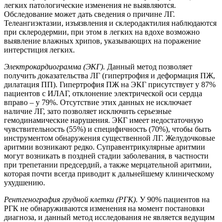
легких патологические изменения не выявляются.
Обследование может дать сведения о причине ЛГ.
Телеангиэктазии, изъязвления и склеродактилия наблюдаются
при склеродермии, при этом в легких на вдохе возможно
выявление влажных хрипов, указывающих на поражение
интерстиция легких.
Электрокардиограмма (ЭКГ).
Данный метод позволяет
получить доказательства ЛГ (гипертрофия и деформация ПЖ,
дилатация ПП). Гипертрофия ПЖ на ЭКГ присутствует у 87%
пациентов с ИЛАГ, отклонение электрической оси сердца
вправо – у 79%. Отсутствие этих данных не исключает
наличие ЛГ, зато позволяет исключить серьезные
гемодинамические нарушения. ЭКГ имеет недостаточную
чувствительность (55%) и специфичность (70%), чтобы быть
инструментом обнаружения существенной ЛГ. Желудочковые
аритмии возникают редко. Суправентрикулярные аритмии
могут возникать в поздней стадии заболевания, в частности
при трепетании предсердий, а также мерцательной аритмии,
которая почти всегда приводит к дальнейшему клиническому
ухудшению.
Рентгенография грудной клетки (РГК).
У 90% пациентов на
РГК не обнаруживаются изменения на момент постановки
диагноза, и данный метод исследования не является ведущим