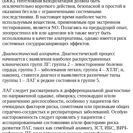
(БКК). Неотложная вазодилатация должна быть
исключительно короткого действия, безопасной и простой в
оказании без или с ограниченными системными
последствиями. В настоящее время наиболее часто
используемым веществом, применяемым при экстренном
тестировании, является NO. Полагаясь на предыдущий опыт,
эпопростенол в/в или аденозин в/в также могут быть
использованы в качестве альтернативы, однако имеется риск
системных сосудорасширяющих эффектов.
Диагностический алгоритм.
Диагностический процесс
начинается с выявления наиболее распространенных
клинических групп ЛГ: группа 2 – левосторонние болезни
сердца; группа 3 – заболевания легких; группа 4 – ХТЛГ; и,
наконец, ставится диагноз и выявляются различные типы
группы 1 – ЛАГ и редкие состояния в группе 5.
ЛАГ следует рассматривать в дифференциальной диагностике
по напряженной одышке, обмороку, стенокардии и/или
ограничению дееспособности, особенно у пациентов без
очевидных факторов риска, симптомам или признакам общих
сердечно-сосудистых и респираторных заболеваний. Особую
настороженность следует проявлять у пациентов с
ассоциированными состояниями и/или факторами риска
развития ЛАГ, таких как семейный анамнез, ЗСТ, ИБС, ВИЧ-