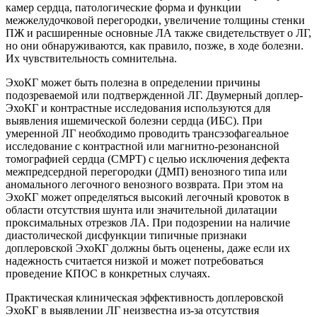
камер сердца, патологические форма и функции
межжелудочковой перегородки, увеличение толщины стенки
ПЖ и расширенные основные ЛА также свидетельствует о ЛГ,
но они обнаруживаются, как правило, позже, в ходе болезни.
Их чувствительность сомнительна.
ЭхоКГ может быть полезна в определении причины
подозреваемой или подтвержденной ЛГ. Двумерный доплер-
ЭхоКГ и контрастные исследования используются для
выявления ишемической болезни сердца (ИБС). При
умеренной ЛГ необходимо проводить трансэзофагеальное
исследование с контрастной или магнитно-резонансной
томографией сердца (СМРТ) с целью исключения дефекта
межпредсердной перегородки (ДМП) венозного типа или
аномального легочного венозного возврата. При этом на
ЭхоКГ может определяться высокий легочный кровоток в
области отсутствия шунта или значительной дилатации
проксимальных отрезков ЛА. При подозрении на наличие
диастолической дисфункции типичные признаки
доплеровской ЭхоКГ должны быть оценены, даже если их
надежность считается низкой и может потребоваться
проведение КПОС в конкретных случаях.
Практическая клиническая эффективность доплеровской
ЭхоКГ в выявлении ЛГ неизвестна из-за отсутствия