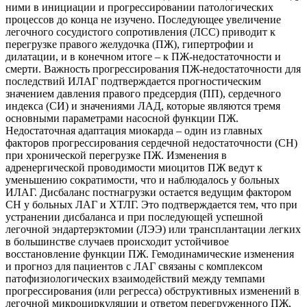
ними в инициации и прогрессировании патологических
процессов до конца не изучено. Последующее увеличение
легочного сосудистого сопротивления (ЛСС) приводит к
перегрузке правого желудочка (ПЖ), гипертрофии и
дилатации, и в конечном итоге – к ПЖ-недостаточности и
смерти. Важность прогрессирования ПЖ-недостаточности для
последствий ИЛАГ подтверждается прогностическим
значением давления правого предсердия (ПП), сердечного
индекса (СИ) и значениями ЛАД, которые являются тремя
основными параметрами насосной функции ПЖ.
Недостаточная адаптация миокарда – один из главных
факторов прогрессирования сердечной недостаточности (СН)
при хронической перегрузке ПЖ. Изменения в
адренергической проводимости миоцитов ПЖ ведут к
уменьшению сократимости, что и наблюдалось у больных
ИЛАГ. Дисбаланс постнагрузки остается ведущим фактором
СН у больных ЛАГ и ХТЛГ. Это подтверждается тем, что при
устранении дисбаланса и при последующей успешной
легочной эндартерэктомии (ЛЭЭ) или трансплантации легких
в большинстве случаев происходит устойчивое
восстановление функции ПЖ. Гемодинамические изменения
и прогноз для пациентов с ЛАГ связаны с комплексом
патофизиологических взаимодействий между темпами
прогрессирования (или регресса) обструктивных изменений в
легочной микроциркуляции и ответом перегруженного ПЖ,