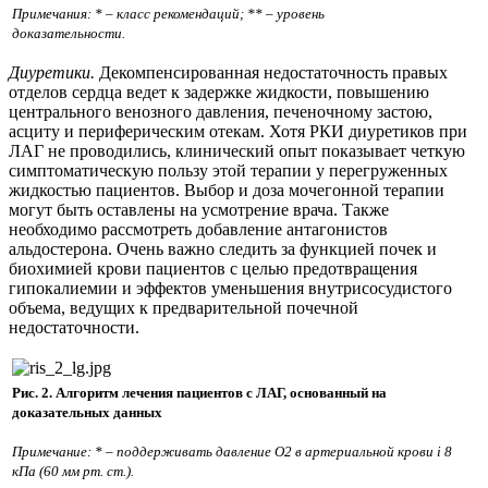
Примечания: * – класс рекомендаций; ** – уровень
доказательности.
Диуретики.
Декомпенсированная недостаточность правых
отделов сердца ведет к задержке жидкости, повышению
центрального венозного давления, печеночному застою,
асциту и периферическим отекам. Хотя РКИ диуретиков при
ЛАГ не проводились, клинический опыт показывает четкую
симптоматическую пользу этой терапии у перегруженных
жидкостью пациентов. Выбор и доза мочегонной терапии
могут быть оставлены на усмотрение врача. Также
необходимо рассмотреть добавление антагонистов
альдостерона. Очень важно следить за функцией почек и
биохимией крови пациентов с целью предотвращения
гипокалиемии и эффектов уменьшения внутрисосудистого
объема, ведущих к предварительной почечной
недостаточности.
Рис. 2. Алгоритм лечения пациентов с ЛАГ, основанный на
доказательных данных
Примечание: * – поддерживать давление О2 в артериальной крови і 8
кПа (60 мм рт. ст.).