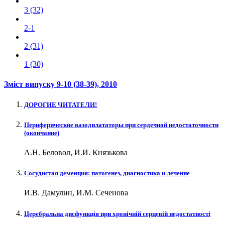
3 (32)
2-1
2 (31)
1 (30)
Зміст випуску
9-10 (38-39)
, 2010
ДОРОГИЕ ЧИТАТЕЛИ!
Периферические вазодилататоры при сердечной недостаточности
(окончание)
А.Н. Беловол, И.И. Князькова
Сосудистая деменция: патогенез, диагностика и лечение
И.В. Дамулин, И.М. Сеченова
Церебральна дисфункція при хронічній серцевій недостатності