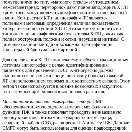
помутнениями по типу «матового стекла» и утолщением
межсегментарных перегородок дают повод заподозрить ХТЛГ,
кроме того, могут включать лимфаденопатию и плевральный
выпот. Контрастная КТ и ангиография ЛГ являются
полезными методами определения наличия доказательств
хирургически доступной ХТЛГ. Это можно установить по
типичным ангиографическим показателям ХТЛГ, таких как
полная обструкция, полоски и сетки, нарушения интимы. С
помощью данной методики возможна идентификация
коллатералей бронхиальных артерий.
Для определения ХТЛГ по-прежнему требуется традиционная
легочная ангиография с целью идентифицирования
пациентов для проведения ЛЭЭ. Ангиография должна
выполняться опытными специалистами у больных тяжелой
ЛГ с использованием современных контрастных средств. Этот
метод также используется в оценке возможных васкулитов
или легочных артериовенозных пороков развития.
Магнитно-резонансная томография сердца.
СМРТ
обеспечивает прямую оценку размеров, морфологии и
функции ПЖ, а также позволяет проводить неинвазивную
оценку кровотока, в том числе ударный объем сердца,
сердечный выброс (СВ), расширение ЛА и массу ПЖ. Данные
СМРТ могут быть использованы для оценки правосердечной