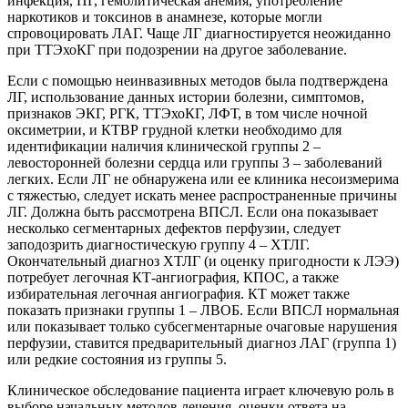
инфекция, ПГ, гемолитическая анемия, употребление
наркотиков и токсинов в анамнезе, которые могли
спровоцировать ЛАГ. Чаще ЛГ диагностируется неожиданно
при ТТЭхоКГ при подозрении на другое заболевание.
Если с помощью неинвазивных методов была подтверждена
ЛГ, использование данных истории болезни, симптомов,
признаков ЭКГ, РГК, ТТЭхоКГ, ЛФТ, в том числе ночной
оксиметрии, и КТВР грудной клетки необходимо для
идентификации наличия клинической группы 2 –
левосторонней болезни сердца или группы 3 – заболеваний
легких. Если ЛГ не обнаружена или ее клиника несоизмерима
с тяжестью, следует искать менее распространенные причины
ЛГ. Должна быть рассмотрена ВПСЛ. Если она показывает
несколько сегментарных дефектов перфузии, следует
заподозрить диагностическую группу 4 – ХТЛГ.
Окончательный диагноз ХТЛГ (и оценку пригодности к ЛЭЭ)
потребует легочная КТ-ангиография, КПОС, а также
избирательная легочная ангиография. КТ может также
показать признаки группы 1 – ЛВОБ. Если ВПСЛ нормальная
или показывает только субсегментарные очаговые нарушения
перфузии, ставится предварительный диагноз ЛАГ (группа 1)
или редкие состояния из группы 5.
Клиническое обследование пациента играет ключевую роль в
выборе начальных методов лечения, оценки ответа на