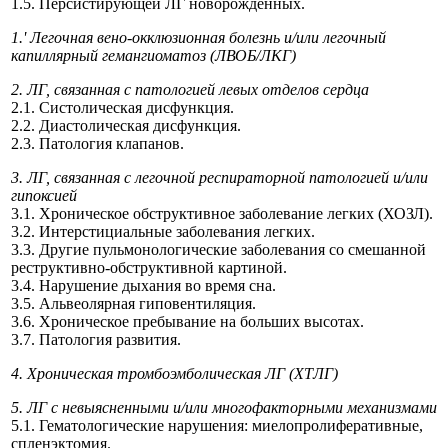
1.5. Персистирующей ЛГ новорожденных.
1.' Легочная вено-окклюзионная болезнь и/или легочный
капиллярный гемангиоматоз (ЛВОБ/ЛКГ)
2. ЛГ, связанная с патологией левых отделов сердца
2.1. Систолическая дисфункция.
2.2. Диастолическая дисфункция.
2.3. Патология клапанов.
3. ЛГ, связанная с легочной респираторной патологией и/или
гипоксией
3.1. Хроническое обструктивное заболевание легких (ХОЗЛ).
3.2. Интерстициальные заболевания легких.
3.3. Другие пульмонологические заболевания со смешанной
реструктивно-обструктивной картиной.
3.4. Нарушение дыхания во время сна.
3.5. Альвеолярная гиповентиляция.
3.6. Хроническое пребывание на больших высотах.
3.7. Патология развития.
4. Хроническая тромбоэмболическая ЛГ (ХТЛГ)
5. ЛГ с невыясненными и/или многофакторными механизмами
5.1. Гематологические нарушения: миелопролиферативные,
спленэктомия.