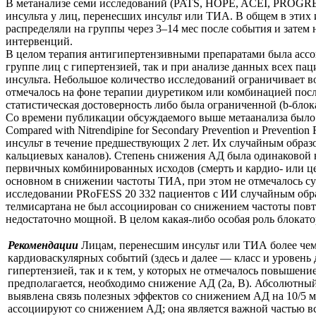
В метанализе семи исследований (PATS, HOPE, ACEI, PROGRES
инсульта у лиц, перенесших инсульт или ТИА. В общем в этих
распределяли на группы через 3–14 мес после события и затем
интервенций.
В целом терапия антигипертензивными препаратами была ассоц
группе лиц с гипертензией, так и при анализе данных всех па
инсульта. Небольшое количество исследований ограничивает 
отмечалось на фоне терапии диуретиком или комбинацией пос
статистическая достоверность либо была ограниченной (b-блок
Со времени публикации обсуждаемого выше метаанализа было п
Compared with Nitrendipine for Secondary Prevention и Preventi
инсульт в течение предшествующих 2 лет. Их случайным образ
кальциевых каналов). Степень снижения АД была одинаковой в
первичных комбинированных исходов (смерть и кардио- или це
основном в снижении частоты ТИА, при этом не отмечалось су
исследовании PRoFESS 20 332 пациентов с ИИ случайным образ
телмисартана не был ассоциирован со снижением частоты пов
недостаточно мощной. В целом какая-либо особая роль блокато
Рекомендации
Лицам, перенесшим инсульт или ТИА более чем 
кардиоваскулярных событий (здесь и далее — класс и уровень д
гипертензией, так и к тем, у которых не отмечалось повышен
предполагается, необходимо снижение АД (2а, В). Абсолютны
выявлена связь полезных эффектов со снижением АД на 10/5 мм
ассоциируют со снижением АД; она является важной частью вс