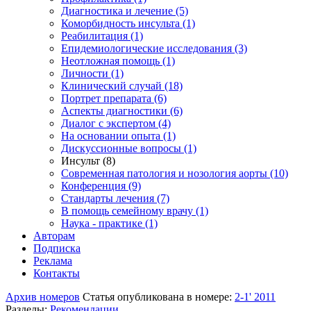
Диагностика и лечение (5)
Коморбидность инсульта (1)
Реабилитация (1)
Епидемиологические исследования (3)
Неотложная помощь (1)
Личности (1)
Клинический случай (18)
Портрет препарата (6)
Аспекты диагностики (6)
Диалог с экспертом (4)
На основании опыта (1)
Дискуссионные вопросы (1)
Инсульт (8)
Современная патология и нозология аорты (10)
Конференция (9)
Стандарты лечения (7)
В помощь семейному врачу (1)
Наука - практике (1)
Авторам
Подписка
Реклама
Контакты
Архив номеров
Статья опубликована в номере:
2-1' 2011
Разделы:
Рекомендации