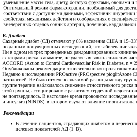
уменьшение массы тела, диету, богатую фруктами, овощами и 
Оптимальный режим фармакотерапии, необходимый для достиж
соответствии с доступными данными, эффективны ди­уретики 
свойствах, механизмах действия и соображениях о специфиче
внечерепных отделов сонных артерий, почечной, кардиальной п
В. Диабет
Сахарный диабет (СД) отмечают у 8% населения США и 15–33%
по данным популяционных исследований, это заболевание явл
Ни в одном из трех проведенных рандомизированных клиничес
факторами риска в анамнезе, не удалось выявить снижения ча
ACCORD (Action to Control Cardiovascular Risk in Diabetes, n = 25
Опубликованы рекомендации относительно контроля гликемии
Недавно в исследовании PROactive (PROspective pioglitAzone Cli
патологией. Не было отмечено значимой разницы между группа
группе терапии наблюдалось снижение относительного риска п
этой группы, ассоциировано с развитием сердечной недостаточ
не подтвердилось. В настоящее время проводится исследование I
и инсульта (NINDS), в котором изучают влияние пиоглитазон
Рекомендации
В лечении пациентов, страдающих диабетом и перенесш
целевых показателей АД (1, В).