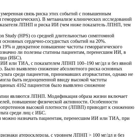
 умеренная связь риска этих событий с повышенным
 геморрагических). В метаанализе клинических исследований
 показателя ЛПНП и риска ИИ (чем ниже показатель ЛПНП, тем
ction Study (HPS) со средней длительностью симптомной
ы основных сердечно-сосудистых событий на 20%.
а 19% и двукратное повышение частоты геморрагического
нозначно ли полезны статины пациентам, перенесшим ИИ, в
дца (ИБС).
ший ИИ или ТИА, с показателем ЛПНП 100–190 мг/дл и без явной
бо. Было выявлено снижение абсолютного риска основных
сульта среди пациентов, принимавших аторвастатин, однако не
 могла быть недооцененной ввиду высокой частоты
 данных 4162 пациентов было выявлено снижение
ерапии являются ЛПНП. Модификация образа жизни включает
телей, повышение физической активности. Особенности
липопротеинов высокой плотности (ЛПВП) приводит к снижению
льта среди лиц с ИБС.
ы можно назначать пациентам, перенесшим ИИ или ТИА, при
знаки атеросклероза, с уровнем ЛПНП > 100 мг/дл и без