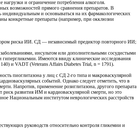
 нагрузки и ограничение потреб­ления алкоголя.
ных возможностей прямого сравнения препаратов. В
ть индивидуальным и основываться на их фармакологических
заны конкретные препараты (например, при окклюзии
ктором риска ИИ. СД — независимый предиктор повторного ИИ;
 заболеваниями, инсультом или дополнительными сосудистыми
ии гипергликемии. Имеются ввиду клинические исследования
40) и VADT (Veterans Affairs Diabetes Trial, n = 1791).
ивность пиоглитазона у лиц с СД 2-го типа и макроваскулярной
ардиоваскулярных событий. Однако следует отметить, что в
ерти. Напротив, применение розиглитазона, другого препарата
т риск развития ИМ и кардиоваскулярной смерти, но это
рованное Национальным институтом неврологических расстройств
ствующих руководств относительно контроля гликемии и