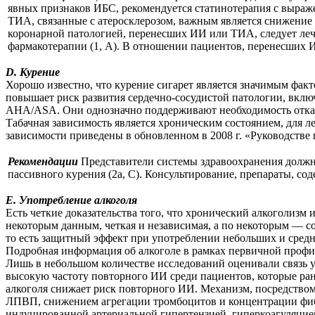
явных признаков ИБС, рекомендуется статинотерапия с выра
ТИА, связанные с атеросклерозом, важным является снижение
коронарной патологией, перенесших ИИ или ТИА, следует леч
фармакотерапии (1, А). В отношении пациентов, перенесших 
D. Курение
Хорошо известно, что курение сигарет является значимым фак
повышает риск развития сердечно-сосудистой патологии, вкл
AHA/ASA. Они однозначно поддерживают необходимость отка
Табачная зависимость является хроническим состоянием, для 
зависимости приведены в обновленном в 2008 г. «Руководстве п
Рекомендации
Представители системы здравоохранения должны
пассивного курения (2а, С). Консультирование, препараты, с
E. Употребление алкоголя
Есть четкие доказательства того, что хронический алкоголизм 
некоторым данным, четкая и независимая, а по некоторым — со
то есть защитный эффект при употреблении небольших и средн
Подробная информация об алкоголе в рамках первичной проф
Лишь в небольшом количестве исследований оценивали связь у
высокую частоту повторного ИИ среди пациентов, которые ран
алкоголя снижает риск повторного ИИ. Механизм, посредством
ЛПВП, снижением агрегации тромбоцитов и концентрации фибр
индуцированной артериальной гипертензией, гиперкоагуляцией