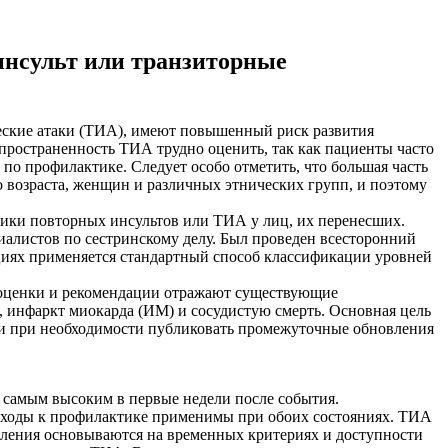
инсульт или транзиторные
еские атаки (ТИА), имеют повышенный риск развития
пространенность ТИА трудно оценить, так как пациенты часто
по профилактике. Следует особо отметить, что большая часть
 возраста, женщин и различных этнических групп, и поэтому
ики повторных инсультов или ТИА у лиц, их перенесших.
иалистов по сестринскому делу. Был проведен всесторонний
циях применяется стандартный способ классификации уровней
е оценки и рекомендации отражают существующие
, инфаркт миокарда (ИМ) и сосудистую смерть. Основная цель
а и при необходимости публиковать промежуточные обновления
я самым высоким в первые недели после события.
одходы к профилактике применимы при обоих состояниях. ТИА
еления основываются на временных критериях и доступности