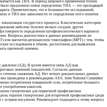
значается как ТИА. В период широкого применения техник
ого было предложено новое определение ТИА — это преходящий
аркта. Примечательно, что в большинстве исследований,
льтах и ТИА вне зависимости от определения этого понятия
локализации сосудистого процесса. Классические категории
диальная эмболия; болезни мелких сосудов; другие
Достоверность определения патофизиологического варианта
олии. Вопросы диагностики в данных рекомендациях не
Т) или магнитно-резонансную томографию (МРТ) с тем, чтобы
ские исследования в объеме, достаточном для выявления
 быть причиной ишемии.
давление (АД). В целом имеется связь АД (как
 пороговых значений показателей. Согласно данным
о степени снижения АД. Нет четких доказательных данных
ии приведены в рекомендациях ASA. Joint National Committee
ичение потребления поваренной соли, потребление большого
е употребления алкоголя.
ерапии гипертензии для первичной профилактики
ь роль терапии гипертензии для вторичной профилактики среди
 с острым инсультом. Рекомендуют подходить к этому вопросу