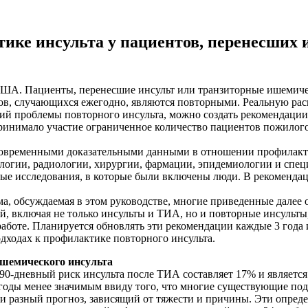
ике инсульта у пациентов, перенесших 
США. Пациенты, перенесшие инсульт или транзиторные ишемич
тов, случающихся ежегодно, являются повторными. Реальную рас
ий проблемы повторного инсульта, можно создать рекомендации 
ринимало участие ограниченное количество пациентов пожилого
 современными доказательными данными в отношении профилакт
логии, радиологии, хирургии, фармации, эпидемиологии и спец
ные исследования, в которые были включены люди. В рекоменда
ма, обсуждаемая в этом руководстве, многие приведенные дале
й, включая не только инсульты и ТИА, но и повторные инсульты
работе. Планируется обновлять эти рекомендации каждые 3 год
одходах к профилактике повторного инсульта.
ишемического инсульта
90-дневный риск инсульта после ТИА составляет 17% и являетс
 годы менее значимым ввиду того, что многие существующие п
и разный прогноз, зависящий от тяжести и причины. Эти опред