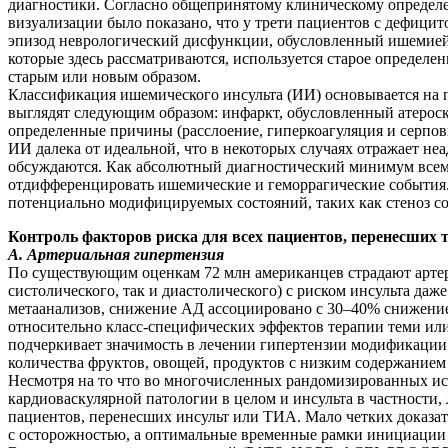
диагностики. Согласно общепринятому клиническому определе
визуализации было показано, что у трети пациентов с дефици
эпизод неврологический дисфункции, обусловленный ишемией 
которые здесь рассматриваются, используется старое определ
старым или новым образом.
Классификация ишемического инсульта (ИИ) основывается на 
выглядят следующим образом: инфаркт, обусловленный атероскл
определенные причины (расслоение, гиперкоагуляция и серпов
ИИ далека от идеальной, что в некоторых случаях отражает н
обсуждаются. Как абсолютный диагностический минимум всем
отдифференцировать ишемические и геморрагические события. 
потенциально модифицируемых состояний, таких как стеноз с
Контроль факторов риска для всех пациентов, перенесших
А. Артериальная гипертензия
По существующим оценкам 72 млн американцев страдают артери
систолического, так и диастолического) с риском инсульта даж
метаанализов, снижение АД ассоциировано с 30–40% снижение
относительно класс-специфических эффектов терапии теми или
подчеркивает значимость в лечении гипертензии модификации 
количества фруктов, овощей, продуктов с низким содержанием
Несмотря на то что во многочисленных рандомизированных ис
кардиоваскулярной патологии в целом и инсульта в частности
пациентов, перенесших инсульт или ТИА. Мало четких доказа
с осторожностью, а оптимальные временные рамки инициации 