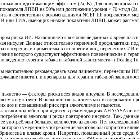
женным липид­снижающим эффектом (2а, В). Для получения мак
 показателя ЛПВП на 50% или достижение уровня < 70 мг/дл (2а
ить в соответствии с рекомендациями NCEP III: посредством мо
ИИ или ТИА, имеющих низкие показатели ЛПВП, может рассматри
тором риска ИИ. Накапливается все больше данных о вреде пасс
ючая инсульт. Данные относительно первичной профилактики по
за от курения и применимы в отношении лиц, перенесших ИИ 
лечения которого существуют эффективные поведенческие и тер
о ведению курения табака и табачной зависимости» (Treating Tob
 настоятельно рекомендовать всем пациентам, перенесшим ИИ ил
одержащие никотин, и препараты для терапии табачной зависимос
и пьянство — факторы риска всех видов инсульта. В исследования
всем отсутствует. В большинстве клинических исследований пре
их доз и повышенный риск при алкоголизме и пьянстве.
илактики подробно приводится в рекомендациях AHA/ASA по п
потребления алкоголя и риска повторного инсульта. Так, данны
ее употребляли большое количество алкоголя. Нет исследований
 которого умеренное употребление алкоголя благоприятно влия
иногена в плазме крови. Напротив, повышенный риск среди бо
, снижением церебрального кровотока, ФП и кардиоэмболией вс