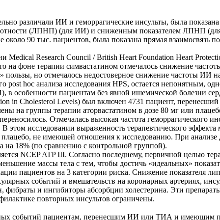
льно различали ИИ и геморрагические инсульты, была показана
лотности (ЛПНП) (для ИИ) и сниженным показателем ЛПНП (для
ие около 90 тыс. пациентов, была показана прямая взаимосвязь
edical Research Council / British Heart Foundation Heart Prote
что на фоне терапии симвастатином отмечалось снижение частот
» пользы, но отмечалось недостоверное снижение частоты ИИ н
о post hoc анализа исследования HPS, остается непонятным, од
), в особенности пациентам без явной ишемической болезни сер
tion in Cholesterol Levels) был включен 4731 пациент, перенес
ены на группы терапии аторвастатином в дозе 80 мг или плаце
переносилось. Отмечалась высокая частота геморрагического ин
а. В этом исследовании выраженность терапевтического эффекта
е плацебо, не имеющей отношения к исследованию. При анализе
на на 18% (по сравнению с контрольной группой).
яется NCEP ATP III. Согласно последнему, первичной целью т
еньшение массы тела с тем, чтобы достичь «идеальных» показа
кации пациентов на 3 категории риска. Снижение показателя 
улярных событий и вмешательств на коронарных артериях, инсу
, фибраты и ингибиторы абсорбции холестерина. Эти препарат
офилактике повторных инсультов ограничены.
ых событий пациентам, перенесшим ИИ или ТИА и имеющим при