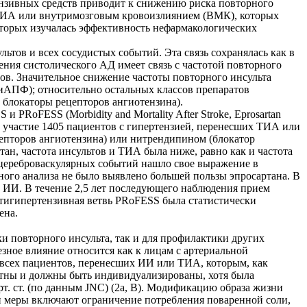
нзивных средств приводит к снижению риска повторного
, ТИА или внутримозговым кровоизлиянием (ВМК), которых
которых изучалась эффективность нефармакологических
тов и всех сосудистых событий. Эта связь сохранялась как в
жения систолического АД имеет связь с частотой повторного
ов. Значительное снижение частоты повторного инсульта
иАПФ); относительно остальных классов препаратов
и блокаторы рецепторов ангиотензина).
oFESS (Morbidity and Mortality After Stroke, Eprosartan
иняли участие 1405 пациентов с гипертензией, перенесших ТИА или
цепторов ангиотензина) или нитрендипином (блокатор
ан, частота инсультов и ТИА была ниже, равно как и частота
 цереброваскулярных событий нашло свое выражение в
ого анализа не было выявлено большей пользы эпросартана. В
 ИИ. В течение 2,5 лет последующего наблюдения прием
тигипертензивная ветвь PRoFESS была статистически
ена.
и повторного инсульта, так и для профилактики других
лезное влияние относится как к лицам с артериальной
о всех пациентов, перенесших ИИ или ТИА, которым, как
нятны и должны быть индивидуализированы, хотя была
рт. ст. (по данным JNC) (2а, В). Модификацию образа жизни
ти меры включают ограничение потребления поваренной соли,