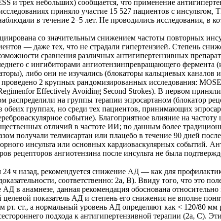
S и трех небольших) сообщается, что применение антигиперте
 исследованиях приняло участие 15 527 пациентов с инсультом
 наблюдали в течение 2–5 лет. Не проводились исследования, в 
иирована со значительным снижением частоты повторных инсуль
циентов — даже тех, что не страдали гипертензией. Степень сни
возможности сравнения различных антигипертензивных препарат
леднего с ингибиторами ангиотензинпревращающего фермента (
аторы), либо они не изучались (блокаторы кальциевых каналов 
роведено 2 крупных рандомизированных исследования: MOSES и PR
on Regimenfor Effectively Avoiding Second Strokes). В первом пр
ом распределили на группы терапии эпросартаном (блокатор ре
 обеих группах, но среди тех пациентов, принимающих эпросарт
реброваскулярное событие). Благоприятное влияние на частоту
щественных отличий в частоте ИИ; по данным более традиционн
ом получали телмисартан или плацебо в течение 90 дней после
торного инсульта или основных кардиоваскулярных событий. Ан
ров рецепторов ангиотензина после инсульта не была подтвержд
24 ч назад, рекомендуется снижение АД — как для профилактик
оказательности, соответственно: 2а, В). Ввиду того, что это по
ие АД в анамнезе, данная рекомендация обоснована относительн
й целевой показатель АД и степень его снижения не вполне по
 рт. ст., а нормальный уровень АД определяют как < 120/80 мм 
естороннего подхода к антигипертензивной терапии (2а, С). Э