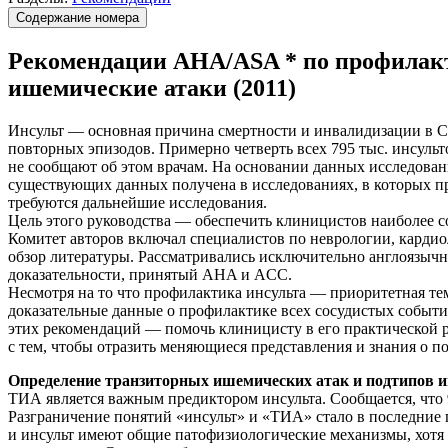
Содержание номера
Рекомендации AHA/ASA * по профилакт
ишемические атаки (2011)
Инсульт — основная причина смертности и инвалидизации в 
повторных эпизодов. Примерно четверть всех 795 тыс. инсуль
не сообщают об этом врачам. На основании данных исследован
существующих данных получена в исследованиях, в которых п
требуются дальнейшие исследования.
Цель этого руководства — обеспечить клиницистов наиболее
Комитет авторов включал специалистов по неврологии, кардио
обзор литературы. Рассматривались исключительно англоязыч
доказательности, принятый AHA и ACC.
Несмотря на то что профилактика инсульта — приоритетная те
доказательные данные о профилактике всех сосудистых событи
этих рекомендаций — помочь клиницисту в его практической 
с тем, чтобы отразить меняющиеся представления и знания о п
Определение транзиторных ишемических атак и подтипов 
ТИА является важным предиктором инсульта. Сообщается, что 
Разграничение понятий «инсульт» и «ТИА» стало в последние
и инсульт имеют общие патофизиологические механизмы, хотя 