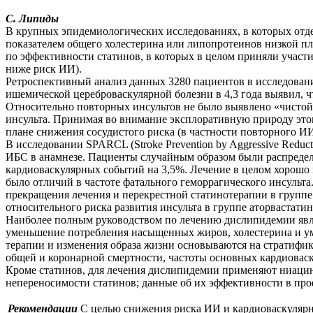
С. Липиды
В крупных эпидемиологических исследованиях, в которых отде
показателем общего холестерина или липопротеинов низкой п
по эффективности статинов, в которых в целом приняли участ
ниже риск ИИ).
Ретроспективный анализ данных 3280 пациентов в исследовании M
ишемической цереброваскулярной болезни в 4,3 года выявил, 
Относительно повторных инсультов не было выявлено «чистой
инсульта. Принимая во внимание эксплоративную природу этог
плане снижения сосудистого риска (в частности повторного ИИ
В исследовании SPARCL (Stroke Prevention by Aggressive Reduc
ИБС в анамнезе. Пациенты случайным образом были распредел
кардиоваскулярных событий на 3,5%. Лечение в целом хорошо 
было отличий в частоте фатального геморрагического инсульт
прекращения лечения и перекрестной статинотерапии в групп
относительного риска развития инсульта в группе аторвастати
Наиболее полным руководством по лечению дислипидемии явл
уменьшение потребления насыщенных жиров, холестерина и ум
терапии и изменения образа жизни основываются на стратифи
общей и коронарной смертности, частоты основных кардиоваск
Кроме статинов, для лечения дислипидемии применяют ниацин
непереносимости статинов; данные об их эффективности в пр
Рекомендации
С целью снижения риска ИИ и кардиоваскулярн