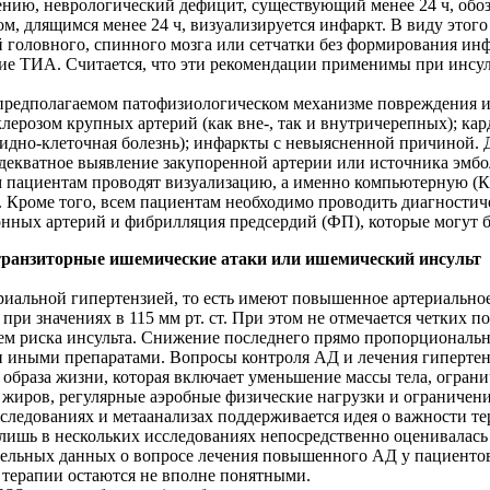
нию, неврологический дефицит, существующий менее 24 ч, обо
том, длящимся менее 24 ч, визуализируется инфаркт. В виду эт
головного, спинного мозга или сетчатки без формирования инф
ение ТИА. Считается, что эти рекомендации применимы при инсу
предполагаемом патофизиологическом механизме повреждения и 
ерозом крупных артерий (как вне-, так и внутричерепных); кар
идно-клеточная болезнь); инфаркты с невыясненной причиной. 
еадекватное выявление закупоренной артерии или источника эмб
 пациентам проводят визуализацию, а именно компьютерную (К
Кроме того, всем пациентам необходимо проводить диагностиче
онных артерий и фибрилляция предсердий (ФП), которые могут
 транзиторные ишемические атаки или ишемический инсульт
альной гипертензией, то есть имеют повышенное артериальное 
е при значениях в 115 мм рт. ст. При этом не отмечается четких
м риска инсульта. Снижение последнего прямо пропорциональн
 иными препаратами. Вопросы контроля АД и лечения гипертенз
образа жизни, которая включает уменьшение массы тела, огран
 жиров, регулярные аэробные физические нагрузки и ограничени
следованиях и метаанализах поддерживается идея о важности т
, лишь в нескольких исследованиях непосредственно оценивалас
тельных данных о вопросе лечения повышенного АД у пациентов
терапии остаются не вполне понятными.