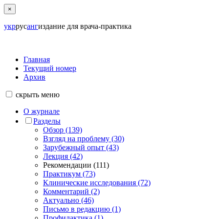
×
укр
рус
анг
издание для врача-практика
Главная
Текущий номер
Архив
скрыть
меню
О журнале
Разделы
Обзор (139)
Взгляд на проблему (30)
Зарубежный опыт (43)
Лекция (42)
Рекомендации (111)
Практикум (73)
Клинические исследования (72)
Комментарий (2)
Актуально (46)
Письмо в редакцию (1)
Профилактика (1)