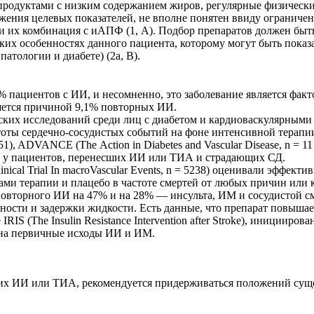
продуктами с низким содержанием жиров, регулярные физические
ения целевых показателей, не вполне понятен ввиду ограничен
и их комбинация с иАПФ (1, А). Подбор препаратов должен бы
ских особенностях данного пациента, которому могут быть пока
атологии и диабете) (2а, В).
 пациентов с ИИ, и несомненно, это заболевание является фа
яется причиной 9,1% повторных ИИ.
ких исследований среди лиц с диабетом и кардиоваскулярными
стоты сердечно-сосудистых событий на фоне интенсивной терап
1), ADVANCE (The Action in Diabetes and Vascular Disease, n = 11 1
 у пациентов, перенесших ИИ или ТИА и страдающих СД.
nical Trial In macroVascular Events, n = 5238) оценивали эффект
ми терапии и плацебо в частоте смертей от любых причин или к
овторного ИИ на 47% и на 28% — инсульта, ИМ и сосудистой см
ности и задержки жидкости. Есть данные, что препарат повышае
RIS (The Insulin Resistance Intervention after Stroke), иниции
а на первичные исходы ИИ и ИМ.
их ИИ или ТИА, рекомендуется придерживаться положений суще