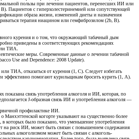
симальной пользы при лечении пациентов, перенесших ИИ или
, В). Пациентов с гиперхолестеринемией или сопутствующей
дификации образа жизни, изменений диеты и назначения
ваться терапия ниацином или гемфиб­розилом (2b, B).
ивного курения и о том, что окружающий табачный дым
дробно приведены в соответствующих рекомендациях
или ТИА.
апевтические меры. Современные данные о лечении табачной
acco Use and Dependence: 2008 Update).
и ТИА, отказаться от курения (1, С). Следует избегать
ти эффективно помогают курильщикам бросить курить (1, А).
х показана связь употребления алкоголя и ИИ, которая, по
дполагается J-образная связь ИИ и употребления алкоголя —
ервичной профилактике ИИ.
е о Манхэттенской когорте указывают на существенно более
, в которых было показано, что уменьшение употребления
ет на риск ИИ, может быть связан с повышением содержания
льных алкоголизмом может быть связан с алкоголь-
ледствие кардиомиопатии. Более того, была выявлена связь