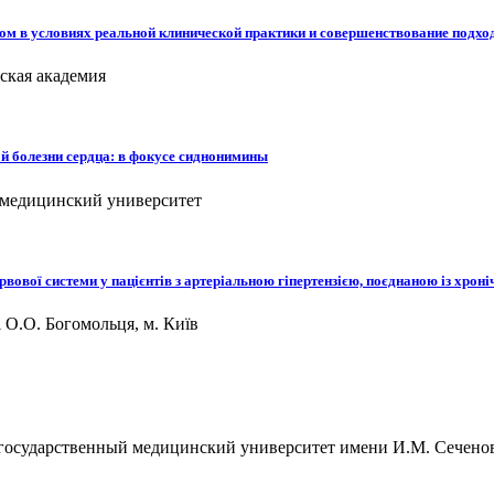
ом в условиях реальной клинической практики и совершенствование подх
ская академия
й болезни сердца: в фокусе сиднонимины
й медицинский университет
рвової системи у пацієнтів з артеріальною гіпертензією, поєднаною із хро
 О.О. Богомольця, м. Київ
 государственный медицинский университет имени И.М. Сечено