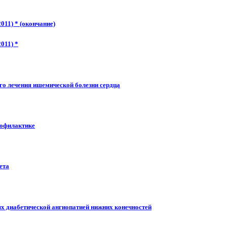
11) * (окончание)
011) *
го лечения ишемической болезни сердца
рофилактике
ета
ых диабетической ангиопатией нижних конечностей