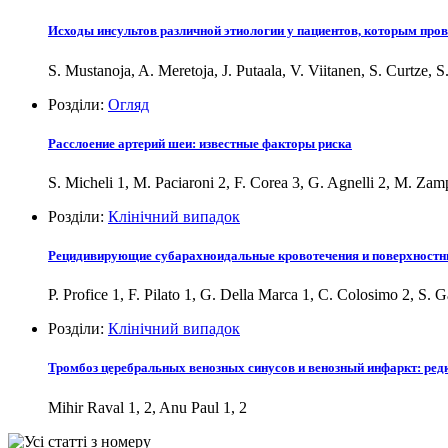
Исходы инсультов различной этиологии у пациентов, которым про
S. Mustanoja, A. Meretoja, J. Putaala, V. Viitanen, S. Curtze, 
Розділи:
Огляд
Расслоение артерий шеи: известные факторы риска
S. Micheli 1, M. Paciaroni 2, F. Corea 3, G. Agnelli 2, M. Zam
Розділи:
Клінічний випадок
Рецидивирующие субарахноидальные кровотечения и поверхностны
P. Profice 1, F. Pilato 1, G. Della Marca 1, C. Colosimo 2, S. 
Розділи:
Клінічний випадок
Тромбоз церебральных венозных синусов и венозный инфаркт: ред
Mihir Raval 1, 2, Anu Paul 1, 2