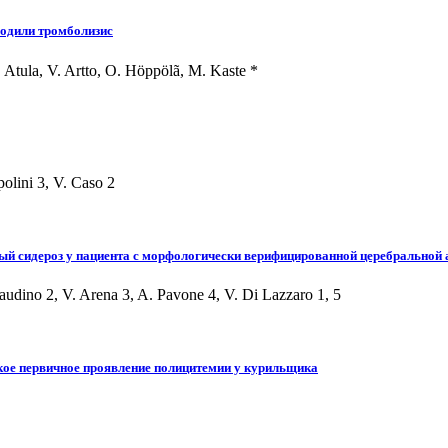
водили тромболизис
S. Atula, V. Artto, O. Höppölã, M. Kaste *
polini 3, V. Caso 2
й сидероз у пациента с морфологически верифицированной церебральной
Gaudino 2, V. Arena 3, A. Pavone 4, V. Di Lazzaro 1, 5
кое первичное проявление полицитемии у курильщика