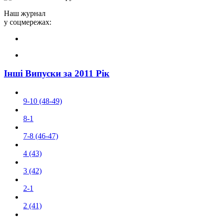
Наш журнал
у соцмережах:
Інші Випуски за 2011 Рік
9-10 (48-49)
8-1
7-8 (46-47)
4 (43)
3 (42)
2-1
2 (41)