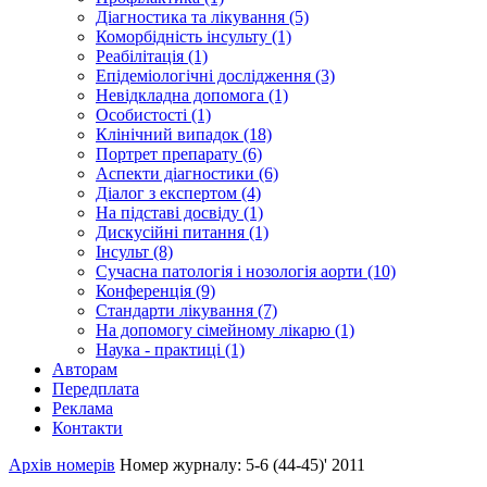
Діагностика та лікування (5)
Коморбідність інсульту (1)
Реабілітація (1)
Епідеміологічні дослідження (3)
Невідкладна допомога (1)
Особистості (1)
Клінічний випадок (18)
Портрет препарату (6)
Аспекти діагностики (6)
Діалог з експертом (4)
На підставі досвіду (1)
Дискусійні питання (1)
Інсульт (8)
Сучасна патологія і нозологія аорти (10)
Конференція (9)
Стандарти лікування (7)
На допомогу сімейному лікарю (1)
Наука - практиці (1)
Авторам
Передплата
Реклама
Контакти
Архів номерів
Номер журналу: 5-6 (44-45)' 2011