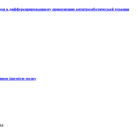
одов к дифференцированному применению антитромботической терапии
нічною ішемією мозку
ва