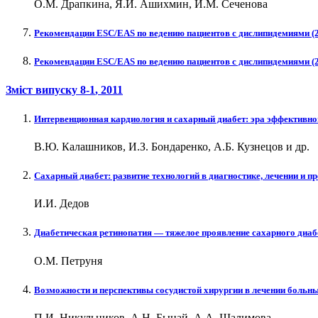
О.М. Драпкина, Я.И. Ашихмин, И.М. Сеченова
Рекомендации ESC/EAS по ведению пациентов с дислипидемиями (20
Рекомендации ESC/EAS по ведению пациентов с дислипидемиями (2
Зміст випуску
8-1
, 2011
Интервенционная кардиология и сахарный диабет: эра эффективно
В.Ю. Калашников, И.З. Бондаренко, А.Б. Кузнецов и др.
Сахарный диабет: развитие технологий в диагностике, лечении и п
И.И. Дедов
Диабетическая ретинопатия — тяжелое проявление сахарного диаб
О.М. Петруня
Возможности и перспективы сосудистой хирургии в лечении больн
П.И. Никульников, А.Н. Быцай, А.А. Шалимова