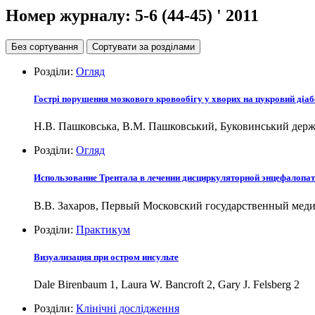
Номер журналу:
5-6 (44-45)
' 2011
Без сортування
Сортувати за розділами
Розділи:
Огляд
Гострі порушення мозкового кровообігу у хворих на цукровий діаб
Н.В. Пашковська, В.М. Пашковський, Буковинський держа
Розділи:
Огляд
Использование Трентала в лечении дисциркуляторной энцефалопа
В.В. Захаров, Первый Московский государственный мед
Розділи:
Практикум
Визуализация при остром инсульте
Dale Birenbaum 1, Laura W. Bancroft 2, Gary J. Felsberg 2
Розділи:
Клінічні дослідження