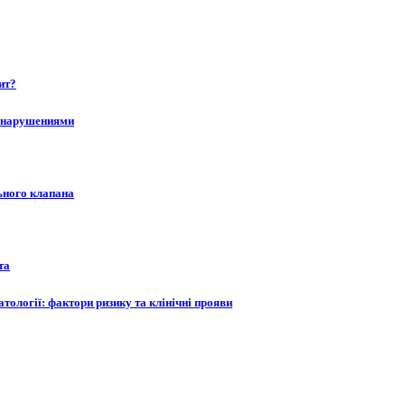
ит?
и нарушениями
ьного клапана
та
тології: фактори ризику та клінічні прояви