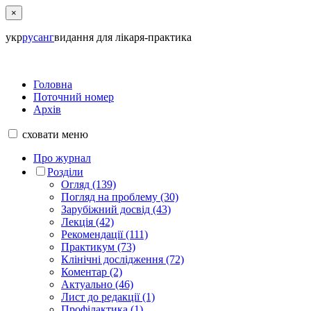
×
укр
рус
анг
видання для лікаря-практика
Головна
Поточний номер
Архів
сховати
меню
Про журнал
Розділи
Огляд (139)
Погляд на проблему (30)
Зарубіжний досвід (43)
Лекція (42)
Рекомендації (111)
Практикум (73)
Клінічні дослідження (72)
Коментар (2)
Актуально (46)
Лист до редакції (1)
Профілактика (1)