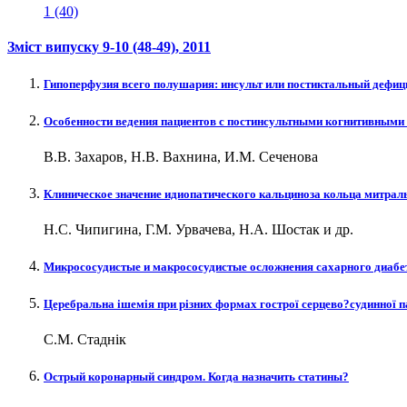
1 (40)
Зміст випуску
9-10 (48-49)
, 2011
Гипоперфузия всего полушария: инсульт или постиктальный дефиц
Особенности ведения пациентов с постинсультными когнитивным
В.В. Захаров, Н.В. Вахнина, И.М. Сеченова
Клиническое значение идиопатического кальциноза кольца митрал
Н.С. Чипигина, Г.М. Урвачева, Н.А. Шостак и др.
Микрососудистые и макрососудистые осложнения сахарного диабе
Церебральна ішемія при різних формах гострої серцево?судинної па
С.М. Стаднік
Острый коронарный синдром. Когда назначить статины?