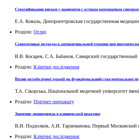
Cтратификация рисков у пациентов с острым коронарным синдром
Е.А. Коваль, Днепропетровская государственная медицин
Розділи:
Огляд
Современные подходы к антиангинальной терапии при ишемическо
В.В. Косарев, С.А. Бабанов, Самарский государственны
Розділи:
Клінічні дослідження
Вплив метаболічної терапії на функціональний стан центральної не
Т.А. Сікорська, Національний медичний університет імені
Розділи:
Портрет препарату
Значение лизиноприла в клинической практике
В.И. Подзолков, А.И. Тарзиманова, Первый Московский
Розділи:
Клінічні дослідження