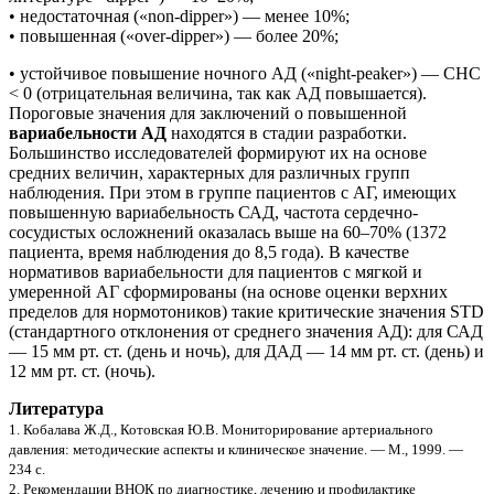
• недостаточная («non-dipper») — менее 10%;
• повышенная («over-dipper») — более 20%;
• устойчивое повышение ночного АД («night-peaker») — СНС
< 0 (отрицательная величина, так как АД повышается).
Пороговые значения для заключений о повышенной
вариабельности АД
находятся в стадии разработки.
Большинство исследователей формируют их на основе
средних величин, характерных для различных групп
наблюдения. При этом в группе пациентов с АГ, имеющих
повышенную вариабельность САД, частота сердечно-
сосудистых осложнений оказалась выше на 60–70% (1372
пациента, время наблюдения до 8,5 года). В качестве
нормативов вариабельности для пациентов с мягкой и
умеренной АГ сформированы (на основе оценки верхних
пределов для нормотоников) такие критические значения STD
(стандартного отклонения от среднего значения АД): для САД
— 15 мм рт. ст. (день и ночь), для ДАД — 14 мм рт. ст. (день) и
12 мм рт. ст. (ночь).
Литература
1. Кобалава Ж.Д., Котовская Ю.В. Мониторирование артериального
давления: методические аспекты и клиническое значение. — М., 1999. —
234 с.
2. Рекомендации ВНОК по диагностике, лечению и профилактике