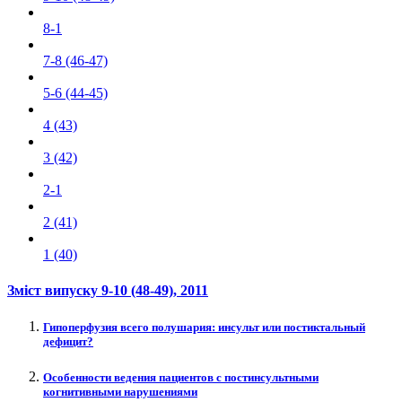
8-1
7-8 (46-47)
5-6 (44-45)
4 (43)
3 (42)
2-1
2 (41)
1 (40)
Зміст випуску
9-10 (48-49)
, 2011
Гипоперфузия всего полушария: инсульт или постиктальный
дефицит?
Особенности ведения пациентов с постинсультными
когнитивными нарушениями