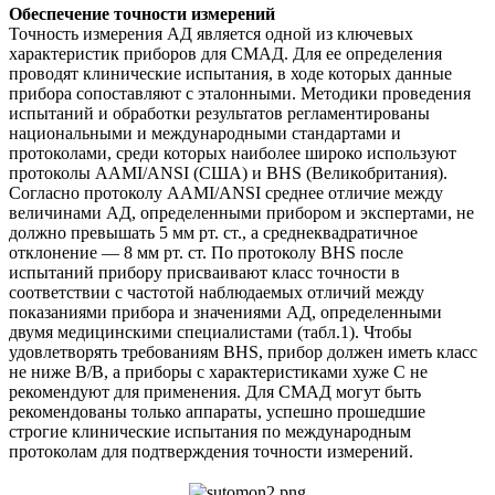
Обеспечение точности измерений
Точность измерения АД является одной из ключевых
характеристик приборов для СМАД. Для ее определения
проводят клинические испытания, в ходе которых данные
прибора сопоставляют с эталонными. Методики проведения
испытаний и обработки результатов регламентированы
национальными и международными стандартами и
протоколами, среди которых наиболее широко используют
протоколы AAMI/ANSI (США) и BHS (Великобритания).
Согласно протоколу AAMI/ANSI среднее отличие между
величинами АД, определенными прибором и экспертами, не
должно превышать 5 мм рт. ст., а среднеквадратичное
отклонение — 8 мм рт. ст. По протоколу BHS после
испытаний прибору присваивают класс точности в
соответствии с частотой наблюдаемых отличий между
показаниями прибора и значениями АД, определенными
двумя медицинскими специалистами (табл.1). Чтобы
удовлетворять требованиям BHS, прибор должен иметь класс
не ниже В/В, а приборы с характеристиками хуже С не
рекомендуют для применения. Для СМАД могут быть
рекомендованы только аппараты, успешно прошедшие
строгие клинические испытания по международным
протоколам для подтверждения точности измерений.