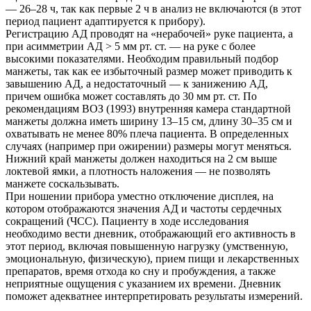
— 26–28 ч, так как первые 2 ч в анализ не включаются (в этот
период пациент адаптируется к прибору).
Регистрацию АД проводят на «нерабочей» руке пациента, а
при асимметрии АД > 5 мм рт. ст. — на руке с более
высокими показателями. Необходим правильный подбор
манжеты, так как ее избыточный размер может приводить к
завышению АД, а недостаточный — к занижению АД,
причем ошибка может составлять до 30 мм рт. ст. По
рекомендациям ВОЗ (1993) внутренняя камера стандартной
манжеты должна иметь ширину 13–15 см, длину 30–35 см и
охватывать не менее 80% плеча пациента. В определенных
случаях (например при ожирении) размеры могут меняться.
Нижний край манжеты должен находиться на 2 см выше
локтевой ямки, а плотность наложения — не позволять
манжете соскальзывать.
При ношении прибора уместно отключение дисплея, на
котором отображаются значения АД и частоты сердечных
сокращений (ЧСС). Пациенту в ходе исследования
необходимо вести дневник, отображающий его активность в
этот период, включая повышенную нагрузку (умственную,
эмоциональную, физическую), прием пищи и лекарственных
препаратов, время отхода ко сну и пробуждения, а также
неприятные ощущения с указанием их времени. Дневник
поможет адекватнее интерпретировать результаты измерений.