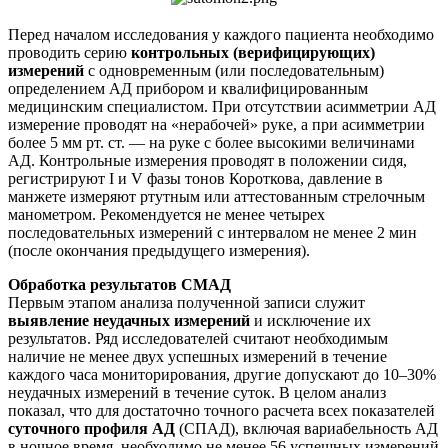
Перед началом исследования у каждого пациента необходимо
проводить серию
контрольных (верифицирующих)
измерений
с одновременным (или последовательным)
определением АД прибором и квалифицированным
медицинским специалистом. При отсутствии асимметрии АД
измерение проводят на «нерабочей» руке, а при асимметрии
более 5 мм рт. ст. — на руке с более высокими величинами
АД. Контрольные измерения проводят в положении сидя,
регистрируют I и V фазы тонов Короткова, давление в
манжете измеряют ртутным или аттестованным стрелочным
манометром. Рекомендуется не менее четырех
последовательных измерений с интервалом не менее 2 мин
(после окончания предыдущего измерения).
Обработка результатов СМАД
Первым этапом анализа полученной записи служит
выявление неудачных измерений
и исключение их
результатов. Ряд исследователей считают необходимым
наличие не менее двух успешных измерений в течение
каждого часа мониторирования, другие допускают до 10–30%
неудачных измерений в течение суток. В целом анализ
показал, что для достаточно точного расчета всех показателей
суточного профиля АД
(СПАД), включая вариабельность АД
в ночное время, необходимо не менее 56 успешных измерений