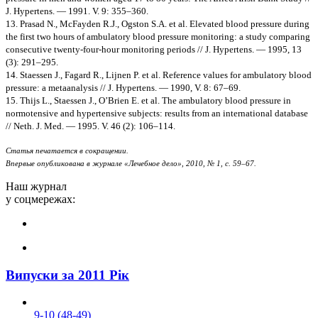
J. Hypertens. — 1991. V. 9: 355–360.
13. Prasad N., McFayden R.J., Ogston S.A. et al. Elevated blood pressure during
the first two hours of ambulatory blood pressure monitoring: a study comparing
consecutive twenty-four-hour monitoring periods // J. Hypertens. — 1995, 13
(3): 291–295.
14. Staessen J., Fagard R., Lijnen P. et al. Reference values for ambulatory blood
pressure: a metaanalysis // J. Hypertens. — 1990, V. 8: 67–69.
15. Thijs L., Staessen J., O’Brien E. et al. The ambulatory blood pressure in
normotensive and hypertensive subjects: results from an international database
// Neth. J. Med. — 1995. V. 46 (2): 106–114.
Статья печатается в сокращении.
Впервые опубликована в журнале «Лечебное дело», 2010, № 1, с. 59–67.
Наш журнал
у соцмережах:
Випуски за 2011 Рік
9-10 (48-49)