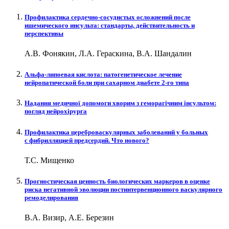
Профилактика сердечно-сосудистых осложнений после
ишемического инсульта: стандарты, действительность и
перспективы
А.В. Фонякин, Л.А. Гераскина, В.А. Шандалин
Альфа-липоевая кислота: патогенетическое лечение
нейропатической боли при сахарном диабете 2-го типа
Надання медичної допомоги хворим з геморагічним інсультом:
погляд нейрохірурга
Профилактика цереброваскулярных заболеваний у больных
с фибрилляцией предсердий. Что нового?
Т.С. Мищенко
Прогностическая ценность биологических маркеров в оценке
риска негативной эволюции постинтервенционного васкулярного
ремоделирования
В.А. Визир, А.Е. Березин