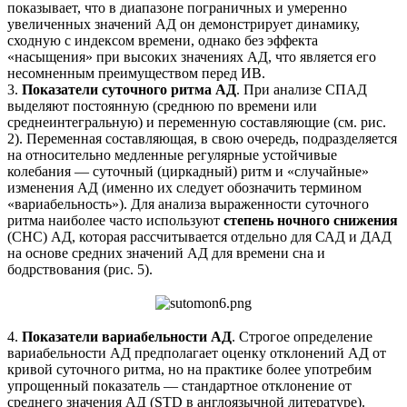
показывает, что в диапазоне пограничных и умеренно
увеличенных значений АД он демонстрирует динамику,
сходную с индексом времени, однако без эффекта
«насыщения» при высоких значениях АД, что является его
несомненным преимуществом перед ИВ.
3.
Показатели суточного ритма АД
. При анализе СПАД
выделяют постоянную (среднюю по времени или
среднеинтегральную) и переменную составляющие (см. рис.
2). Переменная составляющая, в свою очередь, подразделяется
на относительно медленные регулярные устойчивые
колебания — суточный (циркадный) ритм и «случайные»
изменения АД (именно их следует обозначить термином
«вариабельность»). Для анализа выраженности суточного
ритма наиболее часто используют
степень ночного снижения
(СНС) АД, которая рассчитывается отдельно для САД и ДАД
на основе средних значений АД для времени сна и
бодрствования (рис. 5).
4.
Показатели вариабельности АД
. Строгое определение
вариабельности АД предполагает оценку отклонений АД от
кривой суточного ритма, но на практике более употребим
упрощенный показатель — стандартное отклонение от
среднего значения АД (STD в англоязычной литературе).