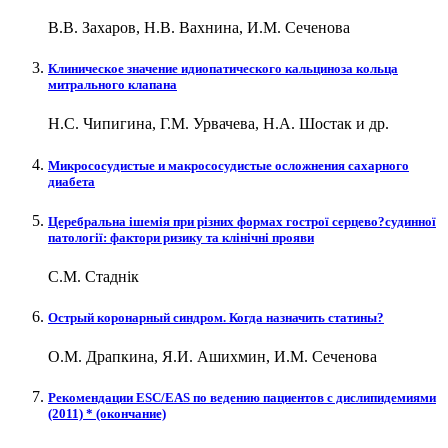
В.В. Захаров, Н.В. Вахнина, И.М. Сеченова
Клиническое значение идиопатического кальциноза кольца
митрального клапана
Н.С. Чипигина, Г.М. Урвачева, Н.А. Шостак и др.
Микрососудистые и макрососудистые осложнения сахарного
диабета
Церебральна ішемія при різних формах гострої серцево?судинної
патології: фактори ризику та клінічні прояви
С.М. Стаднік
Острый коронарный синдром. Когда назначить статины?
О.М. Драпкина, Я.И. Ашихмин, И.М. Сеченова
Рекомендации ESC/EAS по ведению пациентов с дислипидемиями
(2011) * (окончание)