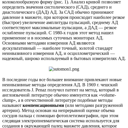
колоколообразную форму (рис. 1). Анализ кривой позволяет
определить значения систолического (САД), среднего и
диастолического (ДАД) АД. За САД обычно принимают
давление в манжете, при котором происходит наиболее резкое
(быстрое) увеличение амплитуды пульсаций, среднему АД
соответствуют максимальные пульсации, а ДАД — резкое
ослабление пульсаций. С 1980-х годов этот метод нашел
применение и в носимых суточных мониторах АД.
Основными методами измерения АД являются
аускультативный — наиболее точный, золотой стандарт
неинвазивного измерения АД, и осциллометрический —
надежный, широко используемый в бытовых измерителях АД.
В последние годы все большее внимание привлекают новые
неинвазивные методы определения АД. В 1969 г. чешский
исследователь J. Penaz получил патент на метод, который в
англоязычной литературе обычно именуется как «volume-
clump», а в отечественной литературе подобные методы
называют
компенсационными
(или методами разгруженной
артерии). Метод основан на непрерывной оценке объема
сосудов пальца с помощью фотоплетизмографии, при этом
следящая электропневматическая система используется для
создания в окружающей палец манжете давления, которое