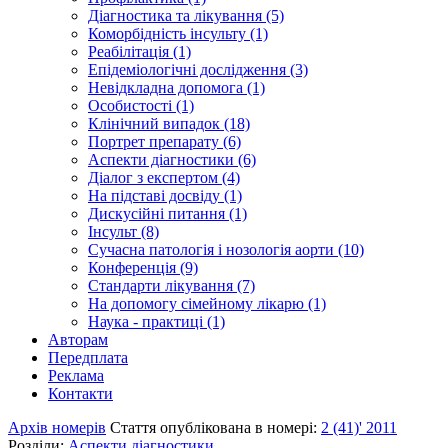
Діагностика та лікування (5)
Коморбідність інсульту (1)
Реабілітація (1)
Епідеміологічні дослідження (3)
Невідкладна допомога (1)
Особистості (1)
Клінічний випадок (18)
Портрет препарату (6)
Аспекти діагностики (6)
Діалог з експертом (4)
На підставі досвіду (1)
Дискусійні питання (1)
Інсульт (8)
Сучасна патологія і нозологія аорти (10)
Конференція (9)
Стандарти лікування (7)
На допомогу сімейному лікарю (1)
Наука - практиці (1)
Авторам
Передплата
Реклама
Контакти
Архів номерів
Стаття опублікована в номері:
2 (41)' 2011
Розділи:
Аспекти діагностики