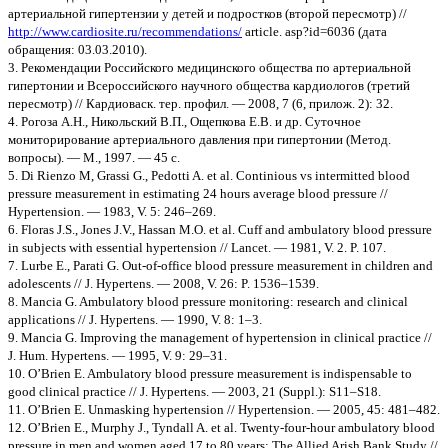
артериальной гипертензии у детей и подростков (второй пересмотр) //
http://www.cardiosite.ru/recommendations/
article. asp?id=6036 (дата
обращения: 03.03.2010).
3. Рекомендации Российского медицинского общества по артериальной
гипертонии и Всероссийского научного общества кардиологов (третий
пересмотр) // Кардиоваск. тер. профил. — 2008, 7 (6, прилож. 2): 32.
4. Рогоза А.Н., Никольский В.П., Ощепкова Е.В. и др. Суточное
мониторирование артериального давления при гипертонии (Метод.
вопросы). — М., 1997. — 45 с.
5. Di Rienzo M, Grassi G., Pedotti A. et al. Continious vs intermitted blood
pressure measurement in estimating 24 hours average blood pressure //
Hypertension. — 1983, V. 5: 246–269.
6. Floras J.S., Jones J.V., Hassan M.O. et al. Cuff and ambulatory blood pressure
in subjects with essential hypertension // Lancet. — 1981, V. 2. P. 107.
7. Lurbe E., Parati G. Out-of-office blood pressure measurement in children and
adolescents // J. Hypertens. — 2008, V. 26: P. 1536–1539.
8. Mancia G. Ambulatory blood pressure monitoring: research and clinical
applications // J. Hypertens. — 1990, V. 8: 1–3.
9. Mancia G. Improving the management of hypertension in clinical practice //
J. Hum. Hypertens. — 1995, V. 9: 29–31.
10. O’Brien E. Ambulatory blood pressure measurement is indispensable to
good clinical practice // J. Hypertens. — 2003, 21 (Suppl.): S11–S18.
11. O’Brien E. Unmasking hypertension // Hypertension. — 2005, 45: 481–482.
12. O’Brien E., Murphy J., Tyndall A. et al. Twenty-four-hour ambulatory blood
pressure in men and women aged 17 to 80 years: The Allied Arish Bank Study //