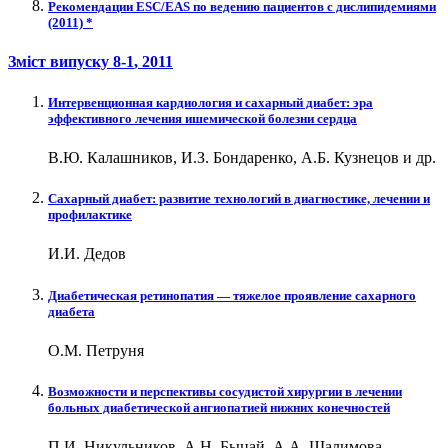
Рекомендации ESC/EAS по ведению пациентов с дислипидемиями
(2011) *
Зміст випуску
8-1
, 2011
Интервенционная кардиология и сахарный диабет: эра
эффективного лечения ишемической болезни сердца
В.Ю. Калашников, И.З. Бондаренко, А.Б. Кузнецов и др.
Сахарный диабет: развитие технологий в диагностике, лечении и
профилактике
И.И. Дедов
Диабетическая ретинопатия — тяжелое проявление сахарного
диабета
О.М. Петруня
Возможности и перспективы сосудистой хирургии в лечении
больных диабетической ангиопатией нижних конечностей
П.И. Никульников, А.Н. Быцай, А.А. Шалимова