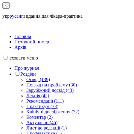
×
укр
рус
анг
видання для лікаря-практика
Головна
Поточний номер
Архів
сховати
меню
Про журнал
Розділи
Огляд (139)
Погляд на проблему (30)
Зарубіжний досвід (43)
Лекція (42)
Рекомендації (111)
Практикум (73)
Клінічні дослідження (72)
Коментар (2)
Актуально (46)
Лист до редакції (1)
Профілактика (1)