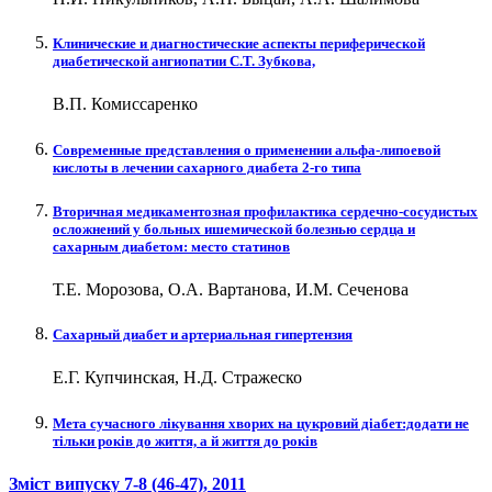
Клинические и диагностические аспекты периферической
диабетической ангиопатии С.Т. Зубкова,
В.П. Комиссаренко
Современные представления о применении альфа-липоевой
кислоты в лечении сахарного диабета 2-го типа
Вторичная медикаментозная профилактика сердечно-сосудистых
осложнений у больных ишемической болезнью сердца и
сахарным диабетом: место статинов
Т.Е. Морозова, О.А. Вартанова, И.М. Сеченова
Сахарный диабет и артериальная гипертензия
Е.Г. Купчинская, Н.Д. Стражеско
Мета сучасного лікування хворих на цукровий діабет:додати не
тільки років до життя, а й життя до років
Зміст випуску
7-8 (46-47)
, 2011