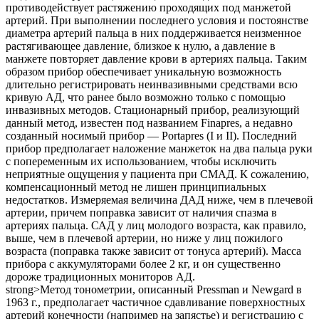
противодействует растяжению проходящих под манжетой
артерий. При выполнении последнего условия и постоянстве
диаметра артерий пальца в них поддерживается неизменное
растягивающее давление, близкое к нулю, а давление в
манжете повторяет давление крови в артериях пальца. Таким
образом прибор обеспечивает уникальную возможность
длительно регистрировать неинвазивными средствами всю
кривую АД, что ранее было возможно только с помощью
инвазивных методов. Стационарный прибор, реализующий
данный метод, известен под названием Finapres, а недавно
созданный носимый прибор — Portapres (I и II). Последний
прибор предполагает наложение манжеток на два пальца руки
с попеременным их использованием, чтобы исключить
неприятные ощущения у пациента при СМАД. К сожалению,
компенсационный метод не лишен принципиальных
недостатков. Измеряемая величина ДАД ниже, чем в плечевой
артерии, причем поправка зависит от наличия спазма в
артериях пальца. САД у лиц молодого возраста, как правило,
выше, чем в плечевой артерии, но ниже у лиц пожилого
возраста (поправка также зависит от тонуса артерий). Масса
прибора с аккумуляторами более 2 кг, и он существенно
дороже традиционных мониторов АД.
strong>Метод тонометрии, описанный Pressman и Newgard в
1963 г., предполагает частичное сдавливание поверхностных
артерий конечности (например на запястье) и регистрацию с