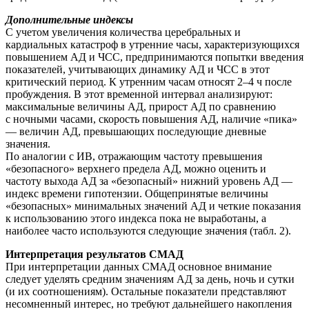
Дополнительные индексы
С учетом увеличения количества церебральных и
кардиальных катастроф в утренние часы, характеризующихся
повышением АД и ЧСС, предпринимаются попытки введения
показателей, учитывающих динамику АД и ЧСС в этот
критический период. К утренним часам относят 2–4 ч после
пробуждения. В этот временной интервал анализируют:
максимальные величины АД, прирост АД по сравнению
с ночными часами, скорость повышения АД, наличие «пика»
— величин АД, превышающих последующие дневные
значения.
По аналогии с ИВ, отражающим частоту превышения
«безопасного» верхнего предела АД, можно оценить и
частоту выхода АД за «безопасный» нижний уровень АД —
индекс времени гипотензии. Общепринятые величины
«безопасных» минимальных значений АД и четкие показания
к использованию этого индекса пока не выработаны, а
наиболее часто используются следующие значения (табл. 2).
Интерпретация результатов СМАД
При интерпретации данных СМАД основное внимание
следует уделять средним значениям АД за день, ночь и сутки
(и их соотношениям). Остальные показатели представляют
несомненный интерес, но требуют дальнейшего накопления