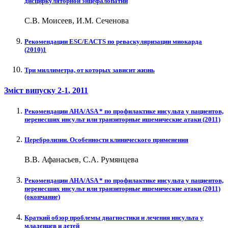
дисциркуляторной энцефалопатии
С.В. Моисеев, И.М. Сеченова
Рекомендации ESC/EACTS по реваскуляризации миокарда
(2010)1
Три миллиметра, от которых зависит жизнь
Зміст випуску
2-1
, 2011
Рекомендации AHA/ASA * по профилактике инсульта у пациентов,
перенесших инсульт или транзиторные ишемические атаки (2011)
Церебролизин. Особенности клинического применения
В.В. Афанасьев, С.А. Румянцева
Рекомендации AHA/ASA * по профилактике инсульта у пациентов,
перенесших инсульт или транзиторные ишемические атаки (2011)
(окончание)
Краткий обзор проблемы диагностики и лечения инсульта у
младенцев и детей