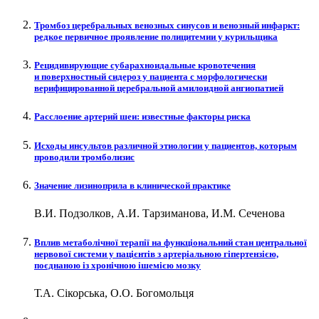
Тромбоз церебральных венозных синусов и венозный инфаркт:
редкое первичное проявление полицитемии у курильщика
Рецидивирующие субарахноидальные кровотечения
и поверхностный сидероз у пациента с морфологически
верифицированной церебральной амилоидной ангиопатией
Расслоение артерий шеи: известные факторы риска
Исходы инсультов различной этиологии у пациентов, которым
проводили тромболизис
Значение лизиноприла в клинической практике
В.И. Подзолков, А.И. Тарзиманова, И.М. Сеченова
Вплив метаболічної терапії на функціональний стан центральної
нервової системи у пацієнтів з артеріальною гіпертензією,
поєднаною із хронічною ішемією мозку
Т.А. Сікорська, О.О. Богомольця