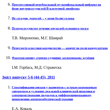
Прогрессивный церебральный мультифокальный инфаркт на
фоне внутрисосудистой В-клеточной лимфомы
Не сегодня, дорогой, – у меня болит голова
Псевдососудистое течение опухолей головного мозга
Т.В. Мироненко, М.Г. Шамрай
Пересмотр классики кардиологии — акцент на роли кандесартана
Фактори ризику серцево-судинних захворювань: куріння
І.М. Горбась, М.Д. Стражеска
Зміст випуску
5-6 (44-45)
, 2011
Cтратификация рисков у пациентов с острым коронарным
синдромом в условиях реальной клинической практики и
совершенствование подходов к дифференцированному
применению антитромботической терапии
Е.А. Коваль