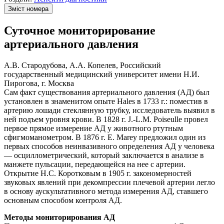
Зміст номера
Суточное мониторирование
артериального давления
А.В. Стародубова, А.А. Копелев, Российский
государственный медицинский университет имени Н.И.
Пирогова, г. Москва
Сам факт существования артериального давления (АД) был
установлен в знаменитом опыте Hales в 1733 г.: поместив в
артерию лошади стеклянную трубку, исследователь выявил в
ней подъем уровня крови. В 1828 г. J.-L.M. Poiseulle провел
первое прямое измерение АД у животного ртутным
сфигмоманометром. В 1876 г. E. Marey предложил один из
первых способов неинвазивного определения АД у человека
— осциллометрический, который заключается в анализе в
манжете пульсации, передающейся на нее с артерии.
Открытие Н.С. Коротковым в 1905 г. закономерностей
звуковых явлений при декомпрессии плечевой артерии легло
в основу аускультативного метода измерения АД, ставшего
основным способом контроля АД.
Методы мониторирования АД