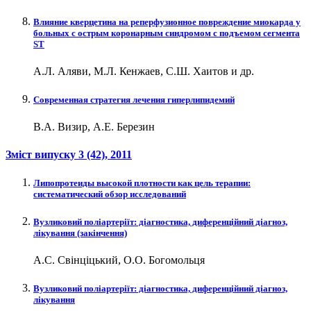
Влияние кверцетина на реперфузионное повреждение миокарда у
больных с острым коронарным синдромом с подъемом сегмента
ST
А.Л. Аляви, М.Л. Кенжаев, С.Ш. Хаитов и др.
Современная стратегия лечения гиперлипидемий
В.А. Визир, А.Е. Березин
Зміст випуску
3 (42)
, 2011
Липопротеиды высокой плотности как цель терапии:
систематический обзор исследований
Вузликовий поліартеріїт: діагностика, диференційний діагноз,
лікування (закінчення)
А.С. Свінціцький, О.О. Богомольця
Вузликовий поліартеріїт: діагностика, диференційний діагноз,
лікування