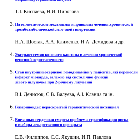
Т.Т. Киспаева, Н.И. Пирогова
Патогенетические механизмы и принципы лечения хронической
тромбоэмболической легочной гипертензии
Н.А. Шостак, А.А. Клименко, Н.А. Демидова и др.
Экстракт семян конского каштана в лечении хронической
венозной недостаточности
Стан внутрішньосерцевої гемодинаміки у пацієнтів, які перенесли
інфаркт міокарда, залежно від систолічної функції
лівого шлуночка при 2-річному лікуванні
В.І. Денисюк, С.В. Валуєва, А.І. Кланца та ін.
Гепариноиды: нераскрытый терапевтический потенциал
Внезапная сердечная смерть: проблема стратификации риска
и выбора лекарственного препарата
Е.В. Филиппов, С.С. Якушин, И.П. Павлова