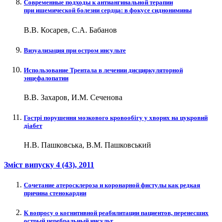
Современные подходы к антиангинальной терапии
при ишемической болезни сердца: в фокусе сиднонимины
В.В. Косарев, С.А. Бабанов
Визуализация при остром инсульте
Использование Трентала в лечении дисциркуляторной
энцефалопатии
В.В. Захаров, И.М. Сеченова
Гострі порушення мозкового кровообігу у хворих на цукровий
діабет
Н.В. Пашковська, В.М. Пашковський
Зміст випуску
4 (43)
, 2011
Сочетание атеросклероза и коронарной фистулы как редкая
причина стенокардии
К вопросу о когнитивной реабилитации пациентов, перенесших
острый церебральный инсульт