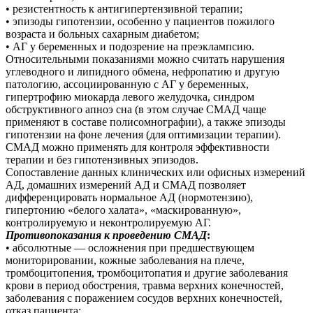
• резистентность к антигипертензивной терапии;
• эпизоды гипотензии, особенно у пациентов пожилого
возраста и больных сахарным диабетом;
• АГ у беременных и подозрение на преэклампсию.
Относительными показаниями можно считать нарушения
углеводного и липидного обмена, нефропатию и другую
патологию, ассоциированную с АГ у беременных,
гипертрофию миокарда левого желудочка, синдром
обструктивного апноэ сна (в этом случае СМАД чаще
применяют в составе полисомнографии), а также эпизоды
гипотензии на фоне лечения (для оптимизации терапии).
СМАД можно применять для контроля эффективности
терапии и без гипотензивных эпизодов.
Сопоставление данных клинических или офисных измерений
АД, домашних измерений АД и СМАД позволяет
дифференцировать нормальное АД (нормотензию),
гипертонию «белого халата», «маскированную»,
контролируемую и неконтролируемую АГ.
Противопоказания к проведению СМАД
:
• абсолютные — осложнения при предшествующем
мониторировании, кожные заболевания на плече,
тромбоцитопения, тромбоцитопатия и другие заболевания
крови в период обострения, травма верхних конечностей,
заболевания с поражением сосудов верхних конечностей,
отказ пациента;