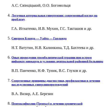
А.С. Свінціцький, О.О. Богомольця
Легочная артериальная гипертензия: современный взгляд на
проблему
Г.А. Игнатенко, И.В. Мухин, Г.С. Такташов и др.
Синдром Бланда — Уайта — Гарланда
Н.Т. Ватутин, Н.В. Калинкина, Т.Д. Бахтеева и др.
Опыт проведения тромболитической терапии при остром
инфаркте миокарда в условиях центральной районной больницы
В.П. Панченко, Н.Ф. Туник, В.С. Глухов и др.
Современные принципы диагностики, профилактики и лечения
наследственных гиперлипопротеидемий
В.А. Визир, А.Е. Березин
Пентоксифиллин (Трентал) в лечении хронической