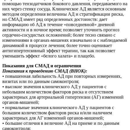
помощью тензодатчиков бокового давления, передаваемого на
них через стенку сосуда. Клиническое АД является основным
методом определения величины АД и стратификации риска,
но СМАД имеет ряд определенных достоинств: дает
информацию об АД в течение «повседневной» дневной
активности и в ночное время; позволяет уточнить прогноз
сердечно-сосудистых осложнений; более тесно связано с
изменениями в органах-мишенях изначально и с наблюдаемой
динамикой в процессе лечения; более точно оценивает
антигипертензивный эффект терапии, так как позволяет
уменьшить эффект «белого халата» и плацебо.
Показания для СМАД и ограничения
Показания к проведению СМАД (ВНОК):
• повышенная лабильность АД при повторных измерениях,
визитах или по данным самоконтроля;
• высокие значения клинического АД у пациентов с
небольшим количеством факторов риска и отсутствием
характерных для артериальной гипертензии (АГ) изменений
органов-мишеней;
• нормальные значения клинического АД у пациентов с
большим количеством факторов риска и/или наличием
характерных для АГ изменений органов-мишеней;
• большие отличия в величине АД на приеме и по данным
самоконтроля;