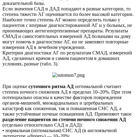
доказательной базы.
Если значения САД и ДАД попадают в разные категории, то
степень тяжести АГ оценивается по более высокой категории.
Наиболее точно степень АГ можно определить только у
пациентов с впервые диагностированной АГ и у больных, не
принимающих антигипертензивные препараты. Результаты
СМАД и самостоятельных измерений АД больными на дому
могут помочь в диагностике АГ, но не заменяют повторные
измерения АД в лечебном учреждении.
Критерии диагностики АГ по результатам СМАД, измерений
АД, сделанных врачом и самим пациентом в домашних
условиях, разные (табл. 3).
При оценке
суточного ритма АД
оптимальной считают
степень ночного снижения АД в пределах 10–20%. При этом
потенциально опасны в качестве факторов повреждения
органов-мишеней, миокардиальных и церебральных
катастроф как сниженная, так и повышенная СНС АД, а
также устойчивые ночные повышения АД. Применяют такое
разделение пациентов по степени ночного снижения АД
(отдельно относительно САД и ДАД):
• нормальная (оптимальная) СНС АД (в англоязычной
литературе «dipper») — 10–20%;