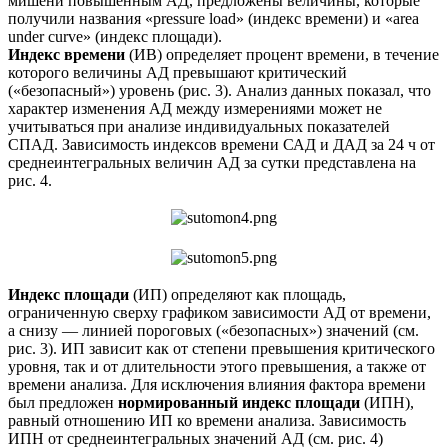
мишени повышенным АД, предложены величины, которые
получили названия «pressure load» (индекс времени) и «area
under curve» (индекс площади).
Индекс времени
(ИВ) определяет процент времени, в течение
которого величины АД превышают критический
(«безопасный») уровень (рис. 3). Анализ данных показал, что
характер изменения АД между измерениями может не
учитываться при анализе индивидуальных показателей
СПАД. Зависимость индексов времени САД и ДАД за 24 ч от
среднеинтегральных величин АД за сутки представлена на
рис. 4.
Индекс площади
(ИП) определяют как площадь,
ограниченную сверху графиком зависимости АД от времени,
а снизу — линией пороговых («безопасных») значений (см.
рис. 3). ИП зависит как от степени превышения критического
уровня, так и от длительности этого превышения, а также от
времени анализа. Для исключения влияния фактора времени
был предложен
нормированный индекс площади
(ИПН),
равный отношению ИП ко времени анализа. Зависимость
ИПН от среднеинтегральных значений АД (см. рис. 4)