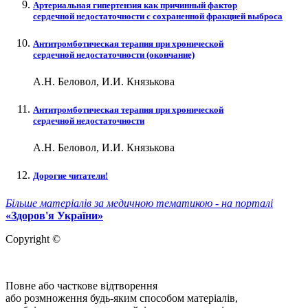
Артериальная гипертензия как причинный фактор
сердечной недостаточности с сохраненной фракцией выброса
Антитромботическая терапия при хронической
сердечной недостаточности (окончание)
А.Н. Беловол, И.И. Князькова
Антитромботическая терапия при хронической
сердечной недостаточности
А.Н. Беловол, И.И. Князькова
Дорогие читатели!
Більше матеріалів за медичною тематикою - на порталі
«Здоров'я України»
Copyright ©
Повне або часткове відтворення
або розмноження будь-яким способом матеріалів,