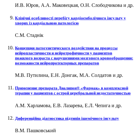
И.В. Юров, А.А. Маковецкая, О.Н. Слободчикова и др.
Клінічні особливості перебігу кардіоемболічного інсульту у
хворих із кардіальною патологією
С.М. Стаднік
Концепция патогенетического воздействия на процессы
нейропластичности и нейротрофичности у пациентов
пожилого возраста с нарушениями мозгового кровообращения:
возможности нейропротекторных препаратов
М.В. Путилина, Е.Н. Донгак, М.А. Солдатов и др.
Применение препарата Диалипон® «Фармак» в комплексной
терапии у пациентов с острой церебральной недостаточностью
А.М. Харламова, Е.В. Лазарева, Е.Л. Чепига и др.
Диференційна діагностика підтипів ішемічного інсульту
В.М. Пашковський