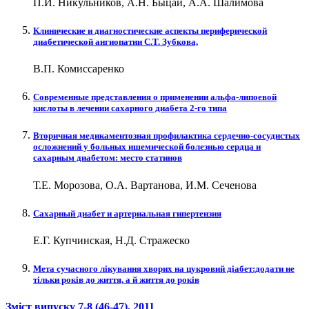
П.И. Никульников, А.Н. Быцай, А.А. Шалимова
Клинические и диагностические аспекты периферической
диабетической ангиопатии С.Т. Зубкова,
В.П. Комиссаренко
Современные представления о применении альфа-липоевой
кислоты в лечении сахарного диабета 2-го типа
Вторичная медикаментозная профилактика сердечно-сосудистых
осложнений у больных ишемической болезнью сердца и
сахарным диабетом: место статинов
Т.Е. Морозова, О.А. Вартанова, И.М. Сеченова
Сахарный диабет и артериальная гипертензия
Е.Г. Купчинская, Н.Д. Стражеско
Мета сучасного лікування хворих на цукровий діабет:додати не
тільки років до життя, а й життя до років
Зміст випуску
7-8 (46-47)
, 2011