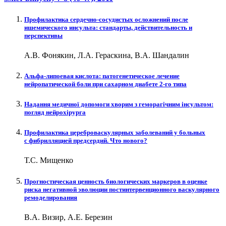
Профилактика сердечно-сосудистых осложнений после
ишемического инсульта: стандарты, действительность и
перспективы
А.В. Фонякин, Л.А. Гераскина, В.А. Шандалин
Альфа-липоевая кислота: патогенетическое лечение
нейропатической боли при сахарном диабете 2-го типа
Надання медичної допомоги хворим з геморагічним інсультом:
погляд нейрохірурга
Профилактика цереброваскулярных заболеваний у больных
с фибрилляцией предсердий. Что нового?
Т.С. Мищенко
Прогностическая ценность биологических маркеров в оценке
риска негативной эволюции постинтервенционного васкулярного
ремоделирования
В.А. Визир, А.Е. Березин