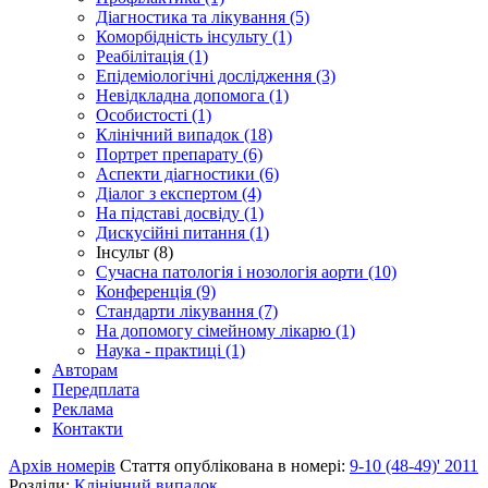
Діагностика та лікування (5)
Коморбідність інсульту (1)
Реабілітація (1)
Епідеміологічні дослідження (3)
Невідкладна допомога (1)
Особистості (1)
Клінічний випадок (18)
Портрет препарату (6)
Аспекти діагностики (6)
Діалог з експертом (4)
На підставі досвіду (1)
Дискусійні питання (1)
Інсульт (8)
Сучасна патологія і нозологія аорти (10)
Конференція (9)
Стандарти лікування (7)
На допомогу сімейному лікарю (1)
Наука - практиці (1)
Авторам
Передплата
Реклама
Контакти
Архів номерів
Стаття опублікована в номері:
9-10 (48-49)' 2011
Розділи:
Клінічний випадок