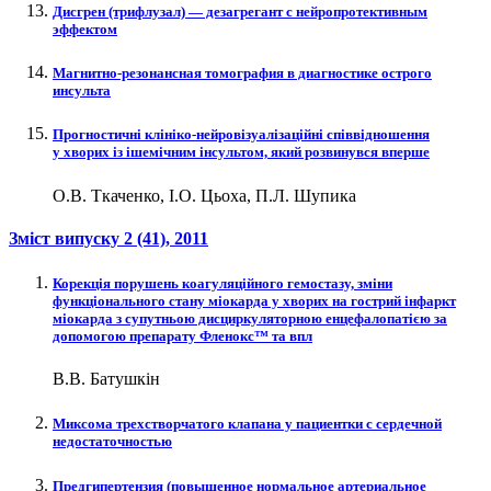
Дисгрен (трифлузал) — дезагрегант с нейропротективным
эффектом
Магнитно-резонансная томография в диагностике острого
инсульта
Прогностичні клініко-нейровізуалізаційні співвідношення
у хворих із ішемічним інсультом, який розвинувся вперше
О.В. Ткаченко, І.О. Цьоха, П.Л. Шупика
Зміст випуску
2 (41)
, 2011
Корекція порушень коагуляційного гемостазу, зміни
функціонального стану міокарда у хворих на гострий інфаркт
міокарда з супутньою дисциркуляторною енцефалопатією за
допомогою препарату Фленокс™ та впл
В.В. Батушкін
Миксома трехстворчатого клапана у пациентки с сердечной
недостаточностью
Предгипертензия (повышенное нормальное артериальное