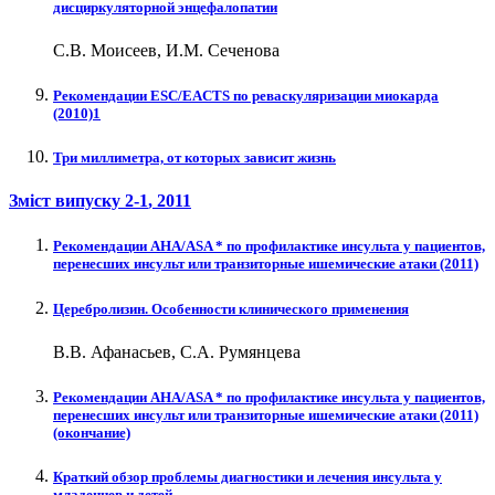
дисциркуляторной энцефалопатии
С.В. Моисеев, И.М. Сеченова
Рекомендации ESC/EACTS по реваскуляризации миокарда
(2010)1
Три миллиметра, от которых зависит жизнь
Зміст випуску
2-1
, 2011
Рекомендации AHA/ASA * по профилактике инсульта у пациентов,
перенесших инсульт или транзиторные ишемические атаки (2011)
Церебролизин. Особенности клинического применения
В.В. Афанасьев, С.А. Румянцева
Рекомендации AHA/ASA * по профилактике инсульта у пациентов,
перенесших инсульт или транзиторные ишемические атаки (2011)
(окончание)
Краткий обзор проблемы диагностики и лечения инсульта у
младенцев и детей