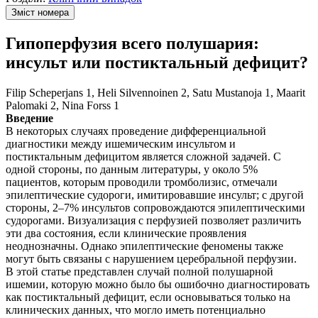
Зміст номера
Гипоперфузия всего полушария:
инсульт или постиктальный дефицит?
Filip Scheperjans 1, Heli Silvennoinen 2, Satu Mustanoja 1, Maarit
Palomaki 2, Nina Forss 1
Введение
В некоторых случаях проведение дифференциальной
диагностики между ишемическим инсультом и
постиктальным дефицитом является сложной задачей. С
одной стороны, по данным литературы, у около 5%
пациентов, которым проводили тромболизис, отмечали
эпилептические судороги, имитировавшие инсульт; с другой
стороны, 2–7% инсультов сопровождаются эпилептическими
судорогами. Визуализация с перфузией позволяет различить
эти два состояния, если клинические проявления
неоднозначны. Однако эпилептические феномены также
могут быть связаны с нарушением церебральной перфузии.
В этой статье представлен случай полной полушарной
ишемии, которую можно было бы ошибочно диагностировать
как постиктальный дефицит, если основываться только на
клинических данных, что могло иметь потенциально