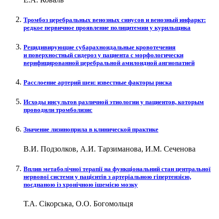
Тромбоз церебральных венозных синусов и венозный инфаркт:
редкое первичное проявление полицитемии у курильщика
Рецидивирующие субарахноидальные кровотечения
и поверхностный сидероз у пациента с морфологически
верифицированной церебральной амилоидной ангиопатией
Расслоение артерий шеи: известные факторы риска
Исходы инсультов различной этиологии у пациентов, которым
проводили тромболизис
Значение лизиноприла в клинической практике
В.И. Подзолков, А.И. Тарзиманова, И.М. Сеченова
Вплив метаболічної терапії на функціональний стан центральної
нервової системи у пацієнтів з артеріальною гіпертензією,
поєднаною із хронічною ішемією мозку
Т.А. Сікорська, О.О. Богомольця