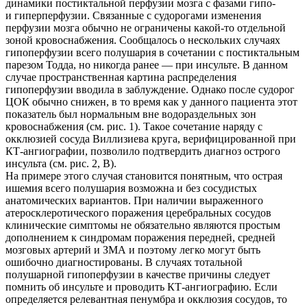
динамики постиктальной перфузии мозга с фазами гипо-
и гиперперфузии. Связанные с судорогами изменения
перфузии мозга обычно не ограничены какой-то отдельной
зоной кровоснабжения. Сообщалось о нескольких случаях
гипоперфузии всего полушария в сочетании с постиктальным
парезом Тодда, но никогда ранее — при инсульте. В данном
случае пространственная картина распределения
гипоперфузии вводила в заблуждение. Однако после судорог
ЦОК обычно снижен, в то время как у данного пациента этот
показатель был нормальным вне водораздельных зон
кровоснабжения (см. рис. 1). Такое сочетание наряду с
окклюзией сосуда Виллизиева круга, верифицированной при
КТ-ангиографии, позволило подтвердить диагноз острого
инсульта (см. рис. 2, В).
На примере этого случая становится понятным, что острая
ишемия всего полушария возможна и без сосудистых
анатомических вариантов. При наличии выраженного
атеросклеротического поражения церебральных сосудов
клинические симптомы не обязательно являются простым
дополнением к синдромам поражения передней, средней
мозговых артерий и ЗМА и поэтому легко могут быть
ошибочно диагностированы. В случаях тотальной
полушарной гипоперфузии в качестве причины следует
помнить об инсульте и проводить КТ-ангиографию. Если
определяется релевантная пенумбра и окклюзия сосудов, то