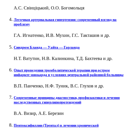
А.С. Свінціцький, О.О. Богомольця
Легочная артериальная гипертензия: современный взгляд на
проблему
Г.А. Игнатенко, И.В. Мухин, Г.С. Такташов и др.
Синдром Бланда — Уайта — Гарланда
Н.Т. Ватутин, Н.В. Калинкина, Т.Д. Бахтеева и др.
Опыт проведения тромболитической терапии при остром
инфаркте миокарда в условиях центральной районной больницы
В.П. Панченко, Н.Ф. Туник, В.С. Глухов и др.
Современные принципы диагностики, профилактики и лечения
наследственных гиперлипопротеидемий
В.А. Визир, А.Е. Березин
Пентоксифиллин (Трентал) в лечении хронической