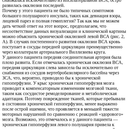
снабжалась исключительно из ипсилатеральной ВСА; остро
развилась окклюзия последней.
Почему у этого пациента не было типичных симптомов
большого полушарного инсульта, таких как девиация взора,
лицевой парез и полная гемиплегия? Так как мы не можем
дать четкий ответ на этот вопрос, предполагаем, что
несоответствие данных визуализации и клинической картины
можно объяснить хронической окклюзией левой ВСА (рис. 2,
А). В случаях постепенного развития окклюзии ВСА кровь
поступает в сосуды передней циркуляции преимущественно
через коллатерали артериального Виллизиева круга.
У данного пациента передняя соединительная артерия была
плохо развита. Если отмечалась хроническая окклюзия ВСА,
передняя циркуляция слева зависела бы исключительно от
снабжения из сосудов вертебробазилярного бассейна через
ЗСА, что, вероятно, приводило бы к хронической
гипоперфузии. У крыс хроническая гипоперфузия мозга
приводит к компенсаторным изменениям мозговой ткани,
таким как сосудистое ремоделирование и метаболическая
адаптация. Поэтому повреждение тканей, которые пребывали
в состоянии хронической гипоперфузии, менее выражено
после острой ишемии, что проявляется в меньшей тяжести
моторных нарушений по сравнению с реакцией «здорового»
мозга. Возможно, это отмечалось и у данного пациента —
хроническая гипоперфузия левого полушария привела к