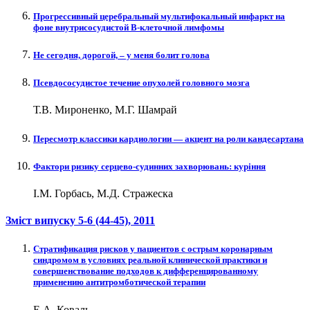
Прогрессивный церебральный мультифокальный инфаркт на
фоне внутрисосудистой В-клеточной лимфомы
Не сегодня, дорогой, – у меня болит голова
Псевдососудистое течение опухолей головного мозга
Т.В. Мироненко, М.Г. Шамрай
Пересмотр классики кардиологии — акцент на роли кандесартана
Фактори ризику серцево-судинних захворювань: куріння
І.М. Горбась, М.Д. Стражеска
Зміст випуску
5-6 (44-45)
, 2011
Cтратификация рисков у пациентов с острым коронарным
синдромом в условиях реальной клинической практики и
совершенствование подходов к дифференцированному
применению антитромботической терапии
Е.А. Коваль