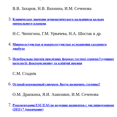
В.В. Захаров, Н.В. Вахнина, И.М. Сеченова
Клиническое значение идиопатического кальциноза кольца
митрального клапана
Н.С. Чипигина, Г.М. Урвачева, Н.А. Шостак и др.
Микрососудистые и макрососудистые осложнения сахарного
диабета
Церебральна ішемія при різних формах гострої серцево?судинної
патології: фактори ризику та клінічні прояви
С.М. Стаднік
Острый коронарный синдром. Когда назначить статины?
О.М. Драпкина, Я.И. Ашихмин, И.М. Сеченова
Рекомендации ESC/EAS по ведению пациентов с дислипидемиями
(2011) * (окончание)