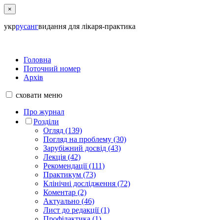
×
укр
рус
анг
видання для лікаря-практика
Головна
Поточний номер
Архів
сховати
меню
Про журнал
Розділи
Огляд (139)
Погляд на проблему (30)
Зарубіжний досвід (43)
Лекція (42)
Рекомендації (111)
Практикум (73)
Клінічні дослідження (72)
Коментар (2)
Актуально (46)
Лист до редакції (1)
Профілактика (1)