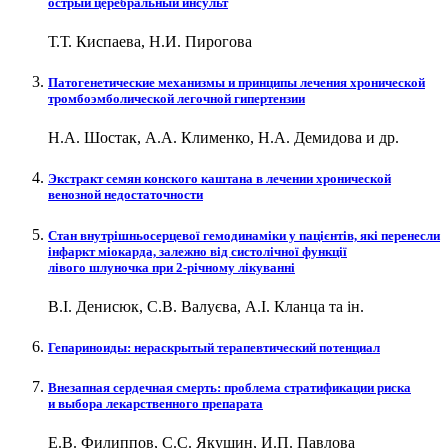
острый церебральный инсульт
Т.Т. Киспаева, Н.И. Пирогова
Патогенетические механизмы и принципы лечения хронической
тромбоэмболической легочной гипертензии
Н.А. Шостак, А.А. Клименко, Н.А. Демидова и др.
Экстракт семян конского каштана в лечении хронической
венозной недостаточности
Стан внутрішньосерцевої гемодинаміки у пацієнтів, які перенесли
інфаркт міокарда, залежно від систолічної функції
лівого шлуночка при 2-річному лікуванні
В.І. Денисюк, С.В. Валуєва, А.І. Кланца та ін.
Гепариноиды: нераскрытый терапевтический потенциал
Внезапная сердечная смерть: проблема стратификации риска
и выбора лекарственного препарата
Е.В. Филиппов, С.С. Якушин, И.П. Павлова