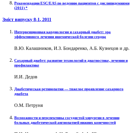
Рекомендации ESC/EAS по ведению пациентов с дислипидемиями
(2011) *
Зміст випуску
8-1
, 2011
Интервенционная кардиология и сахарный диабет: эра
эффективного лечения ишемической болезни сердца
В.Ю. Калашников, И.З. Бондаренко, А.Б. Кузнецов и др.
Сахарный диабет: развитие технологий в диагностике, лечении и
профилактике
И.И. Дедов
Диабетическая ретинопатия — тяжелое проявление сахарного
диабета
О.М. Петруня
Возможности и перспективы сосудистой хирургии в лечении
больных диабетической ангиопатией нижних конечностей