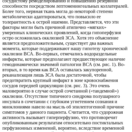
сосудистому ремоделированию и повышению резервной
способности посредством лептоменингеальных коллатералей.
Более того, нервная ткань могла до некоторой степени
метаболически адаптироваться, что повысило ее
толерантность к острой ишемии. Представляется, что эти
факторы могли быть причиной атипично «мягких»
умеренных клинических проявлений, когда гипоперфузия
остро осложнилась окклюзией ЗСА. Хотя это объяснение
является предположительным, существует два важных
момента, которые поддерживают нашу гипотезу хронической
окклюзии ВСА. Во-первых, отмечались водораздельные
инфаркты, которые предполагают предшествующее наличие
гемодинамически значимой патологии ВСА (см. рис. 1). Во-
вторых, в то время как ВСА оставалась закупоренной,
реканализация лишь ЗСА была достаточной, чтобы
предотвратить крупный инфаркт в зоне кровоснабжения
сосудов передней циркуляции (см. рис. 3). Это очень
маловероятно в случае острой сочетанной («тандемной»)
окклюзии. Отсутствие типичного синдрома полушарного
инсульта в сочетании с глубоким угнетением сознания и
миоклониями навело на мысль об эпилептогенной причине
симптомов у данного пациента. Считается, что судорожная
активность вызывает гиперперфузию, что противоречит
опубликованным результатам относительно постиктальных
перфузионных изменений, вероятно, вследствие временной