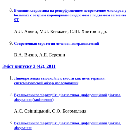
Влияние кверцетина на реперфузионное повреждение миокарда у
больных с острым коронарным синдромом с подъемом сегмента
ST
А.Л. Аляви, М.Л. Кенжаев, С.Ш. Хаитов и др.
Современная стратегия лечения гиперлипидемий
В.А. Визир, А.Е. Березин
Зміст випуску
3 (42)
, 2011
Липопротеиды высокой плотности как цель терапии:
систематический обзор исследований
Вузликовий поліартеріїт: діагностика, диференційний діагноз,
лікування (закінчення)
А.С. Свінціцький, О.О. Богомольця
Вузликовий поліартеріїт: діагностика, диференційний діагноз,
лікування