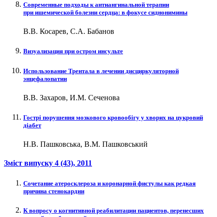
Современные подходы к антиангинальной терапии
при ишемической болезни сердца: в фокусе сиднонимины
В.В. Косарев, С.А. Бабанов
Визуализация при остром инсульте
Использование Трентала в лечении дисциркуляторной
энцефалопатии
В.В. Захаров, И.М. Сеченова
Гострі порушення мозкового кровообігу у хворих на цукровий
діабет
Н.В. Пашковська, В.М. Пашковський
Зміст випуску
4 (43)
, 2011
Сочетание атеросклероза и коронарной фистулы как редкая
причина стенокардии
К вопросу о когнитивной реабилитации пациентов, перенесших