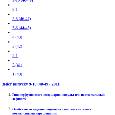
9-10 (48-49)
8-1
7-8 (46-47)
5-6 (44-45)
4 (43)
3 (42)
2-1
2 (41)
1 (40)
Зміст випуску
9-10 (48-49)
, 2011
Гипоперфузия всего полушария: инсульт или постиктальный
дефицит?
Особенности ведения пациентов с постинсультными
когнитивными нарушениями