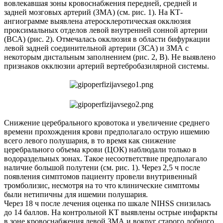
вовлекавшая зоны кровоснабжения передней, средней и
задней мозговых артерий (ЗМА) (см. рис. 1). На КТ-
ангиограмме выявлена атеросклеротическая окклюзия
проксимальных отделов левой внутренней сонной артерии
(ВСА) (рис. 2). Отмечалась окклюзия в области бифуркации
левой задней соединительной артерии (ЗСА) и ЗМА с
некоторым дистальным заполнением (рис. 2, В). Не выявлено
признаков окклюзии артерий вертебробазилярной системы.
Снижение церебрального кровотока и увеличение среднего
времени прохождения крови предполагало острую ишемию
всего левого полушария, в то время как снижение
церебрального объема крови (ЦОК) наблюдали только в
водораздельных зонах. Такое несоответствие предполагало
наличие большой полутени (см. рис. 1). Через 2,5 ч после
появления симптомов пациенту провели внутривенный
тромболизис, несмотря на то что клинические симптомы
были нетипичны для ишемии полушария.
Через 18 ч после лечения оценка по шкале NIHSS снизилась
до 14 баллов. На контрольной КТ выявлены острые инфаркты
в зоне кровоснабжения левой ЗМА и вокруг старого лобного