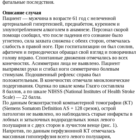
фатальные последствия.
Описание случая
Пациент — мужчина в возрасте 61 год с нелеченной
артериальной гипертензией, предиабетом, курением и
злоупотреблением алкоголем в анамнезе. Персонал скорой
помощи сообщил, что после падения его сознание было
угнетено, сила захвата снижена с обеих сторон, отмечалась
слабость в правой ноге. При госпитализации он был сонлив,
афатичен и периодически обращал свой взгляд и поворачивал
голову вправо. Спонтанные движения отмечались во всех
конечностях. Асимметрии лица не выявлено. Пациент
выпрямлял руки и сгибал ноги симметрично болевым
стимулам. Подошвенный рефлекс справа был
положительным. В конечностях отмечали миоклонические
подергивания. Оценка по шкале комы Глазго составляла
8 баллов, а по шкале NIHSS (National Institutes of Health Stroke
Scale) — 22 балла.
По данным безконтрастной компьютерной томографии (КТ)
(Siemens Somatom Definition AS + 128 срезов), острой
патологии не выявлено, но наблюдались старые инфаркты в
лобных и затылочных водораздельных зонах левого
полушария и с двух сторон в лучистом венце (рис. 1).
Напротив, по данным перфузионной КТ отмечалась
массивная гипоперфузия всего левого полушария,