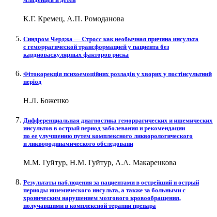
К.Г. Кремец, А.П. Ромоданова
Синдром Черджа — Стросс как необычная причина инсульта
с геморрагической трансформацией у пациента без
кардиоваскулярных факторов риска
Фітокорекція психоемоційних розладів у хворих у постінсультний
період
Н.Л. Боженко
Дифференциальная диагностика геморрагических и ишемических
инсультов в острый период заболевания и рекомендации
по ее улучшению путем комплексного ликворологического
и ликвородинамического обследовани
М.М. Гуйтур, Н.М. Гуйтур, А.А. Макаренкова
Результаты наблюдения за пациентами в острейший и острый
периоды ишемического инсульта, а также за больными с
хроническим нарушением мозгового кровообращения,
получавшими в комплексной терапии препара