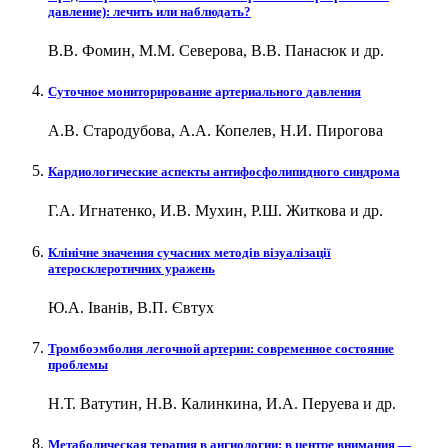
давление): лечить или наблюдать?
В.В. Фомин, М.М. Северова, В.В. Панасюк и др.
Суточное мониторирование артериального давления
А.В. Стародубова, А.А. Копелев, Н.И. Пирогова
Кардиологические аспекты антифосфолипидного синдрома
Г.А. Игнатенко, И.В. Мухин, Р.Ш. Житкова и др.
Клінічне значення сучасних методів візуалізації
атеросклеротичних уражень
Ю.А. Іванів, В.П. Євтух
Тромбоэмболия легочной артерии: современное состояние
проблемы
Н.Т. Ватутин, Н.В. Калинкина, И.А. Перуева и др.
Метаболическая терапия в ангиологии: в центре внимания —