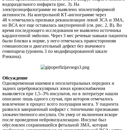
водораздельного инфаркта (рис. 3). На
электроэнцефалограмме не выявлено эпилептиформной
активности. На контрольной КТ-ангиограмме через
48 ч отмечались признаки реканализации левой ЗСА и ЗМА,
но ВСА все еще оставалась закупоренной (см. рис. 2, В). Во
время последующего исследования не выявлено источника
кардиогенной эмболии. Через 3 мес речевые навыки пациента
были близки к норме, у него отмечалась правосторонняя
гемианопсия и двигательный дефект без значимого
гемипареза (уровень 3 по модифицированной шкале
Рэнкина).
Обсуждение
Одновременная ишемия в ипсилатеральных передних и
задних цереброваскулярных зонах кровоснабжения
выявляется при 1,5–3% инсультов, но в литературе нашли
описание лишь одного случая, при котором отмечалось
вовлечение в процесс всего полушария мозга. У пациента
развился завершенный инфаркт с типичными признаками
злокачественного инсульта. Он умер от вклинения вскоре
после проведения нейровизуализации. Инсульт был
обусловлен сохранившейся фетальной ЗМА, которая