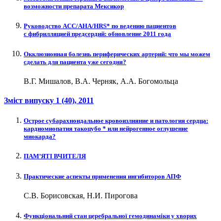
возможности препарата Мексикор
Руководство ACC/AHA/HRS* по ведению пациентов
с фибрилляцией предсердий: обновление 2011 года
Окклюзионная болезнь периферических артерий: что мы можем
сделать для пациента уже сегодня?
В.Г. Мишалов, В.А. Черняк, А.А. Богомольца
Зміст випуску
1 (40)
, 2011
Острое субарахноидальное кровоизлияние и патология сердца:
кардиомиопатия такоцубо * или нейрогенное оглушение
миокарда?
ПАМ’ЯТІ ВЧИТЕЛЯ
Практические аспекты применения ингибиторов АПФ
С.В. Борисовская, Н.И. Пирогова
Функціональний стан церебральної гемодинаміки у хворих