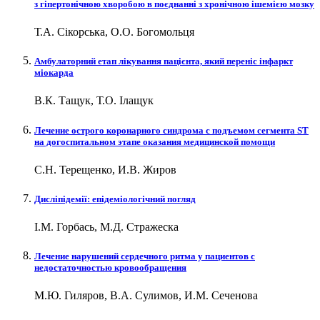
з гіпертонічною хворобою в поєднанні з хронічною ішемією мозку
Т.А. Сікорська, О.О. Богомольця
Амбулаторний етап лікування пацієнта, який переніс інфаркт
міокарда
В.К. Тащук, Т.О. Ілащук
Лечение острого коронарного синдрома с подъемом сегмента ST
на догоспитальном этапе оказания медицинской помощи
С.Н. Терещенко, И.В. Жиров
Дисліпідемії: епідеміологічний погляд
І.М. Горбась, М.Д. Стражеска
Лечение нарушений сердечного ритма у пациентов с
недостаточностью кровообращения
М.Ю. Гиляров, В.А. Сулимов, И.М. Сеченова