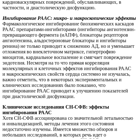
кардиоваскулярных повреждений, обуславливающих, в
частности, и диастолическую дисфункцию.
Ингибирование РААС: микро- и макроскопические эффекты
Фармакологическое ингибирование биохимических каскадов
РААС препаратами-ингибиторами (ингибиторы ангиотензин-
превращающего фермента (иАПФ), блокаторы рецепторов
ангиотензина, альдостероновые блокаторы и ингибиторы
ренина) не только приводит к снижению АД, но и уменьшает
отложения во внеклеточном матриксе, гипертрофию
миоцитов, кардиальное воспаление и смягчает повреждение
эндотелия. Несмотря на то что прямая корреляция
молекулярных и клеточных эффектов ингибирования РААС
и макроскопических свойств сердца системно не изучалась,
важно отметить, что в некоторых экспериментальных и
клинических исследованиях было показано, что
ингибирование РААС приводит к улучшению показателей
при диастолической дисфункции.
Клинические исследования СН-СФВ: эффекты
ингибирования РААС
Хотя СН-СФВ ассоциирована со значительной летальностью
и инвалидизацией, методы лечения этого состояния
недостаточно изучены. Имеется множество обзоров и
небольших исследований, в которых речь идет о