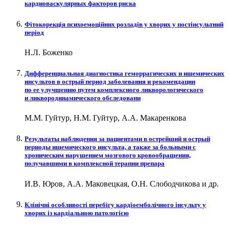
кардиоваскулярных факторов риска
Фітокорекція психоемоційних розладів у хворих у постінсультний
період
Н.Л. Боженко
Дифференциальная диагностика геморрагических и ишемических
инсультов в острый период заболевания и рекомендации
по ее улучшению путем комплексного ликворологического
и ликвородинамического обследовани
М.М. Гуйтур, Н.М. Гуйтур, А.А. Макаренкова
Результаты наблюдения за пациентами в острейший и острый
периоды ишемического инсульта, а также за больными с
хроническим нарушением мозгового кровообращения,
получавшими в комплексной терапии препара
И.В. Юров, А.А. Маковецкая, О.Н. Слободчикова и др.
Клінічні особливості перебігу кардіоемболічного інсульту у
хворих із кардіальною патологією