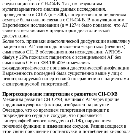
среди пациентов с СН-СФВ. Так, по результатам
мультивариантного анализа данных исследования,
проведенного в США (n = 300), гипертензия при первичном
осмотре была сильно связана с СН-СФВ. В популяционном
Европейском исследовании (n = 1274) было показано, что АГ
является независимым предиктором диастолической
дисфункции.
Более того, признаки диастолической дисфункции выявляли у
пациентов с АГ задолго до появления «скрытых» (неявных)
симптомов СН. В обсервационном исследовании APROS-
diadys у 26% пожилых пациентов с эссенциальной АГ без
симптомов СН и с ФВЛЖ 45% отмечались
эхокардиографические признаки диастолической дисфункции.
Выраженность последней была существенно выше у лиц с
неконтролируемой гипертензией по сравнению с пациентами
с контролируемой гипертензией.
Прогрессирование гипертензии с развитием СН-СФВ
Механизм развития СН-СФВ, начиная с АГ через прочие
кардиоваскулярные факторы, изображен на рисунке.
Очевидно, что со временем гипертензия приводит к
повреждению сердца и сосудов, что проявляется
гипертрофией левого желудочка (ГЛЖ), нарушением
почечной функции и изменением сосудов. Развивающиеся в
этой связи повышение постнагрузки и потребления кислорода