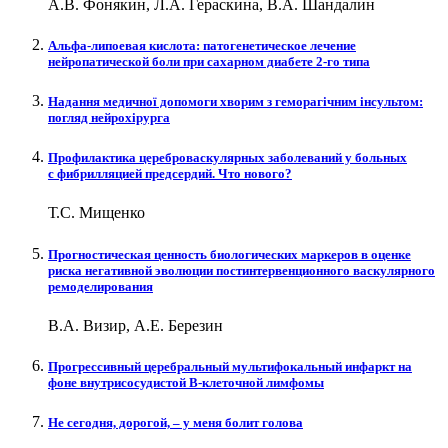
А.В. Фонякин, Л.А. Гераскина, В.А. Шандалин
Альфа-липоевая кислота: патогенетическое лечение
нейропатической боли при сахарном диабете 2-го типа
Надання медичної допомоги хворим з геморагічним інсультом:
погляд нейрохірурга
Профилактика цереброваскулярных заболеваний у больных
с фибрилляцией предсердий. Что нового?
Т.С. Мищенко
Прогностическая ценность биологических маркеров в оценке
риска негативной эволюции постинтервенционного васкулярного
ремоделирования
В.А. Визир, А.Е. Березин
Прогрессивный церебральный мультифокальный инфаркт на
фоне внутрисосудистой В-клеточной лимфомы
Не сегодня, дорогой, – у меня болит голова