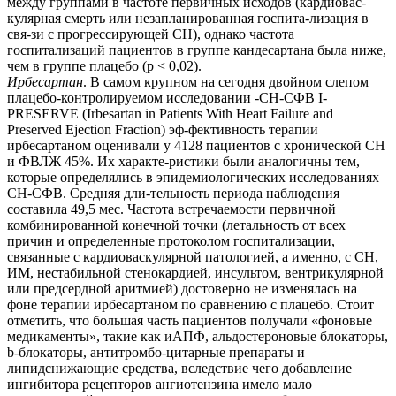
между группами в частоте первичных исходов (кардиовас-
кулярная смерть или незапланированная госпита-лизация в
свя-зи с прогрессирующей СН), однако частота
госпитализаций пациентов в группе кандесартана была ниже,
чем в группе плацебо (p < 0,02).
Ирбесартан
. В самом крупном на сегодня двойном слепом
плацебо-контролируемом исследовании -СН-СФВ I-
PRESERVE (Irbesartan in Patients With Heart Failure and
Preserved Ejection Fraction) эф-фективность терапии
ирбесартаном оценивали у 4128 пациентов с хронической СН
и ФВЛЖ 45%. Их характе-ристики были аналогичны тем,
которые определялись в эпидемиологических исследованиях
СН-СФВ. Средняя дли-тельность периода наблюдения
составила 49,5 мес. Частота встречаемости первичной
комбинированной конечной точки (летальность от всех
причин и определенные протоколом госпитализации,
связанные с кардиоваскулярной патологией, а именно, с СН,
ИМ, нестабильной стенокардией, инсультом, вентрикулярной
или предсердной аритмией) достоверно не изменялась на
фоне терапии ирбесартаном по сравнению с плацебо. Стоит
отметить, что большая часть пациентов получали «фоновые
медикаменты», такие как иАПФ, альдостероновые блокаторы,
b-блокаторы, антитромбо-цитарные препараты и
липидснижающие средства, вследствие чего добавление
ингибитора рецепторов ангиотензина имело мало