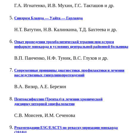
Г.А. Игнатенко, И.В. Мухин, Г.С. Такташов и др.
Синдром Бланда — Уайта — Гарланда
Н.Т. Ватутин, Н.В. Калинкина, Т.Д. Бахтеева и др.
Опыт проведения тромболитической терапии при остром
инфаркте миокарда в условиях центральной районной больницы
В.П. Панченко, Н.Ф. Туник, В.С. Глухов и др.
Современные принципы диагностики, профилактики и лечения
наследственных гиперлипопротеидемий
В.А. Визир, А.Е. Березин
Пентоксифиллин (Трентал) в лечении хронической
дисциркуляторной энцефалопатии
С.В. Моисеев, И.М. Сеченова
Рекомендации ESC/EACTS по реваскуляризации миокарда
(2010)1