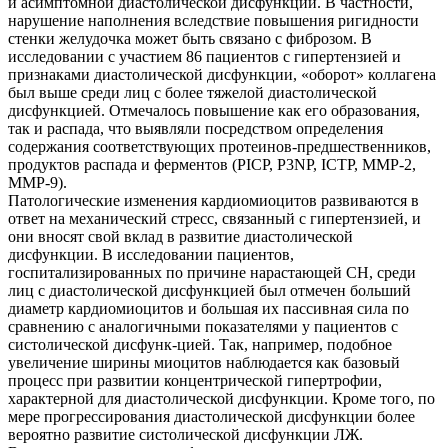
и асимптомной диастолической дисфункции. В частности,
нарушение наполнения вследствие повышения ригидности
стенки желудочка может быть связано с фиброзом. В
исследовании с участием 86 пациентов с гипертензией и
признаками диастолической дисфункции, «оборот» коллагена
был выше среди лиц с более тяжелой диастолической
дисфункцией. Отмечалось повышение как его образования,
так и распада, что выявляли посредством определения
содержания соответствующих протеинов-предшественников,
продуктов распада и ферментов (PICP, P3NP, ICTP, MMP-2,
MMP-9).
Патологические изменения кардиомиоцитов развиваются в
ответ на механический стресс, связанный с гипертензией, и
они вносят свой вклад в развитие диастолической
дисфункции. В исследовании пациентов,
госпитализированных по причине нарастающей СН, среди
лиц с диастолической дисфункцией был отмечен больший
диаметр кардиомиоцитов и большая их пассивная сила по
сравнению с аналогичными показателями у пациентов с
систолической дисфунк-цией. Так, например, подобное
увеличение ширины миоцитов наблюдается как базовый
процесс при развитии концентрической гипертрофии,
характерной для диастолической дисфункции. Кроме того, по
мере прогрессирования диастолической дисфункции более
вероятно развитие систолической дисфункции ЛЖ.