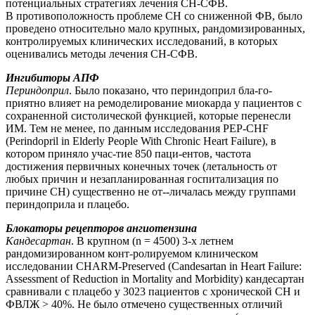
потенциальных стратегиях лечения СН-СФВ.
В противоположность проблеме СН со сниженной ФВ, было
проведено относительно мало крупных, рандомизированных,
контролируемых клинических исследований, в которых
оценивались методы лечения СН-СФВ.
Ингибиторы АПФ
Периндоприл
. Было показано, что периндоприл бла-го-
приятно влияет на ремоделирование миокарда у пациентов с
сохраненной систолической функцией, которые перенесли
ИМ. Тем не менее, по данным исследования PEP-CHF
(Perindopril in Elderly People With Chronic Heart Failure), в
котором приняло учас-тие 850 паци-ентов, частота
достижения первичных конечных точек (летальность от
любых причин и незапланированная госпитализация по
причине СН) существенно не от--личалась между группами
периндоприла и плацебо.
Блокаторы рецепторов ангиотензина
Кандесартан
. В крупном (n = 4500) 3-х летнем
рандомизированном конт-ролируемом клиническом
исследовании CHARM-Preserved (Candesartan in Heart Failure:
Assessment of Reduction in Mortality and Morbidity) кандесартан
сравнивали с плацебо у 3023 пациентов с хронической СН и
ФВЛЖ > 40%. Не было отмечено существенных отличий