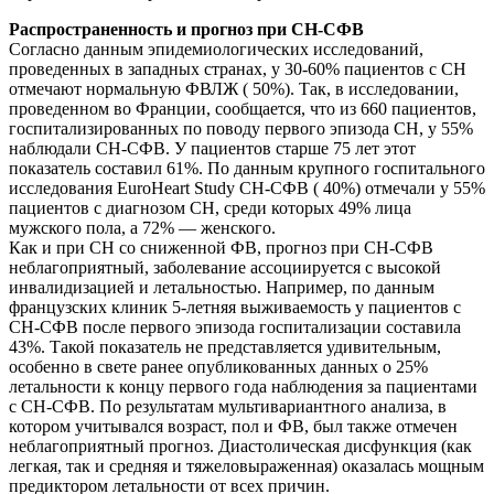
Распространенность и прогноз при СН-СФВ
Согласно данным эпидемиологических исследований,
проведенных в западных странах, у 30-60% пациентов с СН
отмечают нормальную ФВЛЖ ( 50%). Так, в исследовании,
проведенном во Франции, сообщается, что из 660 пациентов,
госпитализированных по поводу первого эпизода СН, у 55%
наблюдали СН-СФВ. У пациентов старше 75 лет этот
показатель составил 61%. По данным крупного госпитального
исследования EuroHeart Study СН-СФВ ( 40%) отмечали у 55%
пациентов с диагнозом СН, среди которых 49% лица
мужского пола, а 72% — женского.
Как и при СН со сниженной ФВ, прогноз при СН-СФВ
неблагоприятный, заболевание ассоциируется с высокой
инвалидизацией и летальностью. Например, по данным
французских клиник 5-летняя выживаемость у пациентов с
СН-СФВ после первого эпизода госпитализации составила
43%. Такой показатель не представляется удивительным,
особенно в свете ранее опубликованных данных о 25%
летальности к концу первого года наблюдения за пациентами
с СН-СФВ. По результатам мультивариантного анализа, в
котором учитывался возраст, пол и ФВ, был также отмечен
неблагоприятный прогноз. Диастолическая дисфункция (как
легкая, так и средняя и тяжеловыраженная) оказалась мощным
предиктором летальности от всех причин.