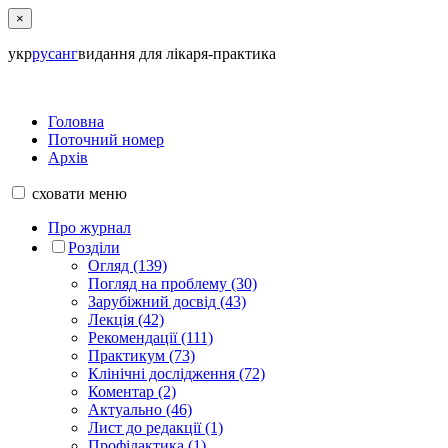
×
укр
рус
анг
видання для лікаря-практика
Головна
Поточний номер
Архів
сховати
меню
Про журнал
Розділи
Огляд (139)
Погляд на проблему (30)
Зарубіжний досвід (43)
Лекція (42)
Рекомендації (111)
Практикум (73)
Клінічні дослідження (72)
Коментар (2)
Актуально (46)
Лист до редакції (1)
Профілактика (1)