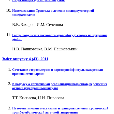
Визуализация при остром инсульте
Использование Трентала в лечении дисциркуляторной
энцефалопатии
В.В. Захаров, И.М. Сеченова
Гострі порушення мозкового кровообігу у хворих на цукровий
діабет
Н.В. Пашковська, В.М. Пашковський
Зміст випуску
4 (43)
, 2011
Сочетание атеросклероза и коронарной фистулы как редкая
причина стенокардии
К вопросу о когнитивной реабилитации пациентов, перенесших
острый церебральный инсульт
Т.Т. Киспаева, Н.И. Пирогова
Патогенетические механизмы и принципы лечения хронической
тромбоэмболической легочной гипертензии