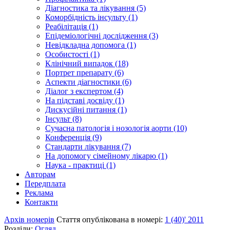
Діагностика та лікування (5)
Коморбідність інсульту (1)
Реабілітація (1)
Епідеміологічні дослідження (3)
Невідкладна допомога (1)
Особистості (1)
Клінічний випадок (18)
Портрет препарату (6)
Аспекти діагностики (6)
Діалог з експертом (4)
На підставі досвіду (1)
Дискусійні питання (1)
Інсульт (8)
Сучасна патологія і нозологія аорти (10)
Конференція (9)
Стандарти лікування (7)
На допомогу сімейному лікарю (1)
Наука - практиці (1)
Авторам
Передплата
Реклама
Контакти
Архів номерів
Стаття опублікована в номері:
1 (40)' 2011
Розділи:
Огляд