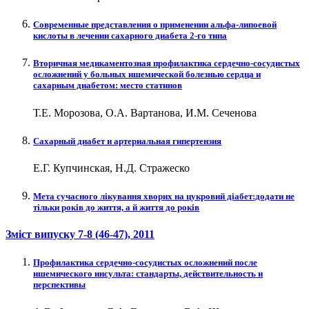
Современные представления о применении альфа-липоевой
кислоты в лечении сахарного диабета 2-го типа
Вторичная медикаментозная профилактика сердечно-сосудистых
осложнений у больных ишемической болезнью сердца и
сахарным диабетом: место статинов
Т.Е. Морозова, О.А. Вартанова, И.М. Сеченова
Сахарный диабет и артериальная гипертензия
Е.Г. Купчинская, Н.Д. Стражеско
Мета сучасного лікування хворих на цукровий діабет:додати не
тільки років до життя, а й життя до років
Зміст випуску
7-8 (46-47)
, 2011
Профилактика сердечно-сосудистых осложнений после
ишемического инсульта: стандарты, действительность и
перспективы