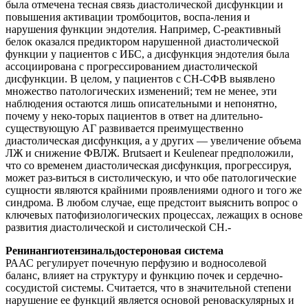
была отмечена тесная связь диастолической дисфункции и
повышения активации тромбоцитов, воспа-ления и
нарушения функции эндотелия. Например, С-реактивный
белок оказался предиктором нарушенной диастолической
функции у пациентов с ИБС, а дисфункция эндотелия была
ассоциирована с прогрессированием диастолической
дисфункции. В целом, у пациентов с СН-СФВ выявлено
множество патологических изменений; тем не менее, эти
наблюдения остаются лишь описательными и непонятно,
почему у неко-торых пациентов в ответ на длительно-
существующую АГ развивается преимущественно
диастолическая дисфункция, а у других — увеличение объема
ЛЖ и снижение ФВЛЖ. Brutsaert и Keulenear предположили,
что со временем диастолическая дисфункция, прогрессируя,
может раз-виться в систолическую, и что обе патологические
сущности являются крайними проявлениями одного и того же
синдрома. В любом случае, еще предстоит выяснить вопрос о
ключевых патофизиологических процессах, лежащих в основе
развития диастолической и систолической СН.-
Ренинангиотензинальдостероновая система
РААС регулирует почечную перфузию и водносолевой
баланс, влияет на структуру и функцию почек и сердечно-
сосудистой системы. Считается, что в значительной степени
нарушение ее функций является основой реноваскулярных и