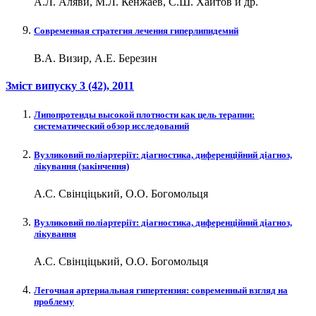
А.Л. Аляви, М.Л. Кенжаев, С.Ш. Хаитов и др.
Современная стратегия лечения гиперлипидемий
В.А. Визир, А.Е. Березин
Зміст випуску
3 (42)
, 2011
Липопротеиды высокой плотности как цель терапии:
систематический обзор исследований
Вузликовий поліартеріїт: діагностика, диференційний діагноз,
лікування (закінчення)
А.С. Свінціцький, О.О. Богомольця
Вузликовий поліартеріїт: діагностика, диференційний діагноз,
лікування
А.С. Свінціцький, О.О. Богомольця
Легочная артериальная гипертензия: современный взгляд на
проблему