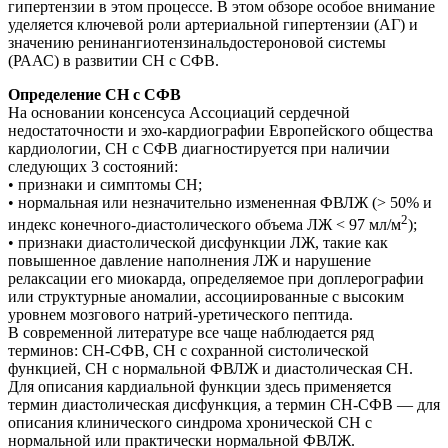
гипертензии в этом процессе. В этом обзоре особое внимание
уделяется ключевой роли артериальной гипертензии (АГ) и
значению ренинангиотензинальдостероновой системы
(РААС) в развитии СН с СФВ.
Определение СН с СФВ
На основании консенсуса Ассоциаций сердечной
недостаточности и эхо-кардиографии Европейского общества
кардиологии, СН с СФВ диагностируется при наличии
следующих 3 состояний:
• признаки и симптомы СН;
• нормальная или незначительно измененная ФВЛЖ (> 50% и
2
индекс конечного-диастолического объема ЛЖ < 97 мл/м
);
• признаки диастолической дисфункции ЛЖ, такие как
повышенное давление наполнения ЛЖ и нарушение
релаксации его миокарда, определяемое при доплерографии
или структурные аномалии, ассоциированные с высоким
уровнем мозгового натрий-уретического пептида.
В современной литературе все чаще наблюдается ряд
терминов: СН-СФВ, СН с сохранной систолической
функцией, СН с нормальной ФВЛЖ и диастолическая СН.
Для описания кардиальной функции здесь применяется
термин диастолическая дисфункция, а термин СН-СФВ — для
описания клинического синдрома хронической СН с
нормальной или практически нормальной ФВЛЖ.