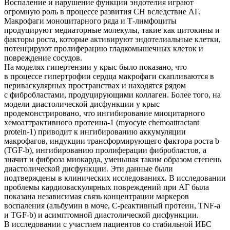
Воспаление и нарушение функции эндотелия играют
огромную роль в процессе развития СН вследствие АГ.
Макрофаги моноцитарного ряда и Т-лимфоциты
продуцируют медиаторные молекулы, такие как цитокины и
факторы роста, которые активируют эндотелиальные клетки,
потенцируют пролиферацию гладкомышечных клеток и
повреждение сосудов.
На моделях гипертензии у крыс было показано, что
в процессе гипертрофии сердца макрофаги скапливаются в
периваскулярных пространствах и находятся рядом
с фибробластами, продуцирующими коллаген. Более того, на
модели диастолической дисфункции у крыс
продемонстрировано, что ингибирование миоцитарного
хемоаттрактивного протеина-1 (myocyte chemoattractant
protein-1) приводит к ингибированию аккумуляции
макрофагов, индукции трансформирующего фактора роста b
(TGF-b), ингибированию пролиферации фибробластов, а
значит и фиброза миокарда, уменьшая таким образом степень
диастолической дисфункции. Эти данные были
подтверждены в клинических исследованиях. В исследовании
проблемы кардиоваскулярных повреждений при АГ была
показана независимая связь концентрации маркеров
воспаления (альбумин в моче, С-реактивный протеин, TNF-a
и TGF-b) и асимптомной диастолической дисфункции.
В исследовании с участием пациентов со стабильной ИБС