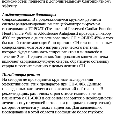
возможностей привести к дополнительному благоприятному
эффекту.
Альдостероновые блокаторы
Спиронолактон
. В продолжающемся крупном двойном
слепом рандомизированном плацебо-контроли-руемом
исследовании TOPCAT (Treatment of Preserved Cardiac Function
Heart Failure With an Aldosterone Antagonist) проводится набор
4500 пациентов с диагностированной СН с ФВЛЖ 45% и хотя
бы одной госпитализацией по причине СН или повышенным
содержанием мозгового натрийуретического пептида,
которые будут принимать спиронолактон или плацебо в
течение 2 лет. Первичная комбинированная конечная точка
включает кардиоваскулярную смерть, обратимую остановку
сердца и госпитализацию с целью лечения СН.
Ингибиторы ренина
На сегодня не проводились крупные исследования
эффективности этих препаратов при СН-СФВ. Данные
проведенных клинических исследований нейтральны. В
рекомендациях различных стран относительно лечения
пациентов с СН-СФВ в основном говорится о необходимости
лечения сопутствующей патологии (например, гипертензии),
которая отмечается у таких пациентов. Для дальнейших
исследований в этой области необходимо более глубокое