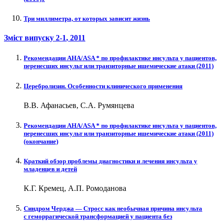
Три миллиметра, от которых зависит жизнь
Зміст випуску
2-1
, 2011
Рекомендации AHA/ASA * по профилактике инсульта у пациентов,
перенесших инсульт или транзиторные ишемические атаки (2011)
Церебролизин. Особенности клинического применения
В.В. Афанасьев, С.А. Румянцева
Рекомендации AHA/ASA * по профилактике инсульта у пациентов,
перенесших инсульт или транзиторные ишемические атаки (2011)
(окончание)
Краткий обзор проблемы диагностики и лечения инсульта у
младенцев и детей
К.Г. Кремец, А.П. Ромоданова
Синдром Черджа — Стросс как необычная причина инсульта
с геморрагической трансформацией у пациента без