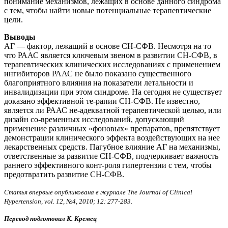
понимание механизмов, лежащих в основе данного синдрома
с тем, чтобы найти новые потенциальные терапевтические
цели.
Выводы
АГ — фактор, лежащий в основе СН-СФВ. Несмотря на то
что РААС является ключевым звеном в развитии СН-СФВ, в
терапевтических клинических исследованиях с применением
ингибиторов РААС не было показано существенного
благоприятного влияния на показатели летальности и
инвалидизации при этом синдроме. На сегодня не существует
доказано эффективной те-рапии СН-СФВ. Не известно,
является ли РААС не-адекватной терапевтической целью, или
дизайн со-временных исследований, допускающий
применение различных «фоновых» препаратов, препятствует
демонстрации клинического эффекта воздействующих на нее
лекарственных средств. Пагубное влияние АГ на механизмы,
ответственные за развитие СН-СФВ, подчеркивает важность
раннего эффективного конт-роля гипертензии с тем, чтобы
предотвратить развитие СН-СФВ.
Статья впервые опубликована в журнале The Journal of Clinical
Hypertension, vol. 12, №4, 2010; 12: 277-283.
Перевод подготовил К. Кремец