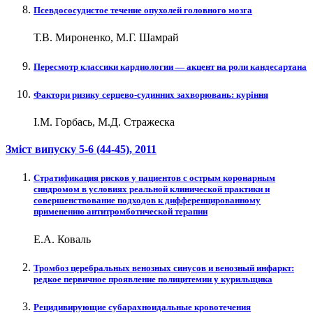
Псевдососудистое течение опухолей головного мозга
Т.В. Мироненко, М.Г. Шамрай
Пересмотр классики кардиологии — акцент на роли кандесартана
Фактори ризику серцево-судинних захворювань: куріння
І.М. Горбась, М.Д. Стражеска
Зміст випуску
5-6 (44-45)
, 2011
Cтратификация рисков у пациентов с острым коронарным
синдромом в условиях реальной клинической практики и
совершенствование подходов к дифференцированному
применению антитромботической терапии
Е.А. Коваль
Тромбоз церебральных венозных синусов и венозный инфаркт:
редкое первичное проявление полицитемии у курильщика
Рецидивирующие субарахноидальные кровотечения