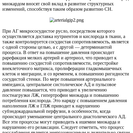
миокардом вносят свой вклад в развитие структурных
изменений, способствуя таким образом развитию СН.
При АГ микрососудистое русло, посредством которого
осуществляется доставка нутриентов и кислорода в ткани, а
также контролируется сосудистая сопротивляемость, является
с одной стороны целью, а с другой — детерминантой
процесса. В ответ на повышение давления происходит
рарефакция мелких артерий и артериол, что приводит к
повышению сосудистой сопротивляемости, перестройке
внеклеточного матрикса, пролиферации гладкомышечных
клеток и миграции, и со временем, к повышению ригидности
сосудистой стенки. По мере повышения артериального
импеданса, центральное систолическое АД и пульсовое
давление повышается, что приводит к увеличению
постнагрузки ЛЖ, гипертрофии миокарда и повышению
потребления кислорода. Это наряду с повышением давления
наполнения ЛЖ и ГЛЖ приводит к нарушению
субэндокардиальной перфузии, в особенности, когда
происходит уменьшение центрального диастолического АД.
Все эти процессы могут приводить к ишемии миокарда и
нарушению его релаксации. Следует отметить, что процесс
расслабления является энергозависимым и значительно связан