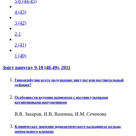
5-6 (44-45)
4 (43)
3 (42)
2-1
2 (41)
1 (40)
Зміст випуску
9-10 (48-49)
, 2011
Гипоперфузия всего полушария: инсульт или постиктальный
дефицит?
Особенности ведения пациентов с постинсультными
когнитивными нарушениями
В.В. Захаров, Н.В. Вахнина, И.М. Сеченова
Клиническое значение идиопатического кальциноза кольца
митрального клапана