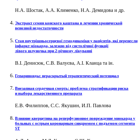
Н.А. Шостак, А.А. Клименко, Н.А. Демидова и др.
Экстракт семян конского каштана в лечении хронической
венозной недостаточности
Стан внутрішньосерцевої гемодинаміки у пацієнтів, які перенесли
інфаркт міокарда, залежно від систолічної функції
лівого шлуночка при 2-річному лікуванні
В.І. Денисюк, С.В. Валуєва, А.І. Кланца та ін.
Гепариноиды: нераскрытый терапевтический потенциал
Внезапная сердечная смерть: проблема стратификации риска
и выбора лекарственного препарата
Е.В. Филиппов, С.С. Якушин, И.П. Павлова
Влияние кверцетина на реперфузионное повреждение миокарда у
больных с острым коронарным синдромом с подъемом сегмента
ST