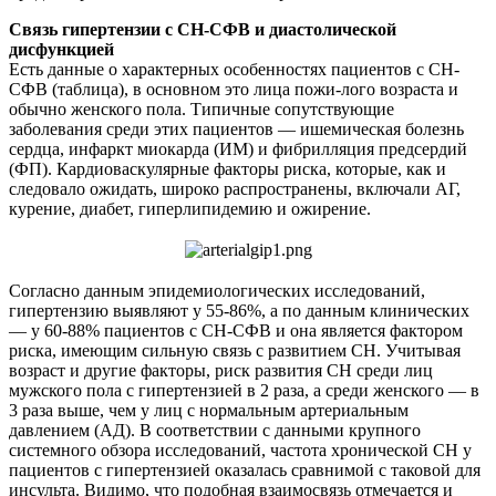
Связь гипертензии с СН-СФВ и диастолической
дисфункцией
Есть данные о характерных особенностях пациентов с СН-
СФВ (таблица), в основном это лица пожи-лого возраста и
обычно женского пола. Типичные сопутствующие
заболевания среди этих пациентов — ишемическая болезнь
сердца, инфаркт миокарда (ИМ) и фибрилляция предсердий
(ФП). Кардиоваскулярные факторы риска, которые, как и
следовало ожидать, широко распространены, включали АГ,
курение, диабет, гиперлипидемию и ожирение.
Согласно данным эпидемиологических исследований,
гипертензию выявляют у 55-86%, а по данным клинических
— у 60-88% пациентов с СН-СФВ и она является фактором
риска, имеющим сильную связь с развитием СН. Учитывая
возраст и другие факторы, риск развития СН среди лиц
мужского пола с гипертензией в 2 раза, а среди женского — в
3 раза выше, чем у лиц с нормальным артериальным
давлением (АД). В соответствии с данными крупного
системного обзора исследований, частота хронической СН у
пациентов с гипертензией оказалась сравнимой с таковой для
инсульта. Видимо, что подобная взаимосвязь отмечается и