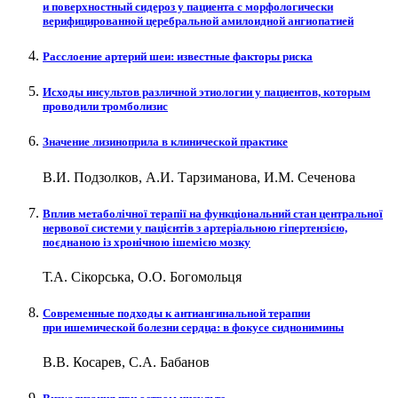
и поверхностный сидероз у пациента с морфологически
верифицированной церебральной амилоидной ангиопатией
Расслоение артерий шеи: известные факторы риска
Исходы инсультов различной этиологии у пациентов, которым
проводили тромболизис
Значение лизиноприла в клинической практике
В.И. Подзолков, А.И. Тарзиманова, И.М. Сеченова
Вплив метаболічної терапії на функціональний стан центральної
нервової системи у пацієнтів з артеріальною гіпертензією,
поєднаною із хронічною ішемією мозку
Т.А. Сікорська, О.О. Богомольця
Современные подходы к антиангинальной терапии
при ишемической болезни сердца: в фокусе сиднонимины
В.В. Косарев, С.А. Бабанов