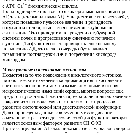
2+
с АТФ-Ca
биохимическим циклом.
Почки одновременно являются как органами-мишенями при
АГ, так и детерминантами АД. У пациентов с гипертензией, у
которых повышено пульсовое давление и ригидность
сосудистой стенки, отмечается снижение клубочковой
фильтрации. Это приводит к повреждению тубулярной
системы почек и прогрессивному снижению почечной
функции. Дисфункция почек приводит к еще большему
повышению АД, что в свою очередь обуславливает
повышение постнагрузки ЛЖ и потребления кислорода
миокардом.
Молекулярные и клеточные механизмы
Несмотря на то что повреждения внеклеточного матрикса,
патологические изменения кардиомиоцитов и воспаление
считаются основными механизмами, лежащими в основе
макроскопических изменений сердца, многие вопросы еще
предстоит уточнить. В частности, не вполне понятно значение
каждого из этих молекулярных и клеточных процессов в
развитии систолической или диастолической дисфункции.
Далее приведены данные современных исследований
о механизмах развития диастолической дисфункции, которая
является основным фактором развития СН-СФВ.
При эссенциальной АГ была показана связь маркеров фиброза