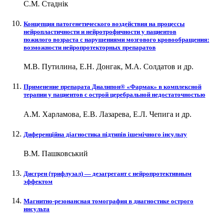
С.М. Стаднік
Концепция патогенетического воздействия на процессы
нейропластичности и нейротрофичности у пациентов
пожилого возраста с нарушениями мозгового кровообращения:
возможности нейропротекторных препаратов
М.В. Путилина, Е.Н. Донгак, М.А. Солдатов и др.
Применение препарата Диалипон® «Фармак» в комплексной
терапии у пациентов с острой церебральной недостаточностью
А.М. Харламова, Е.В. Лазарева, Е.Л. Чепига и др.
Диференційна діагностика підтипів ішемічного інсульту
В.М. Пашковський
Дисгрен (трифлузал) — дезагрегант с нейропротективным
эффектом
Магнитно-резонансная томография в диагностике острого
инсульта