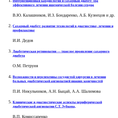
Интервенционная кардиология и сахарный диабет: эра
эффективного лечения ишемической болезни сердца
В.Ю. Калашников, И.З. Бондаренко, А.Б. Кузнецов и др.
Сахарный диабет: развитие технологий в диагностике, лечении и
профилактике
И.И. Дедов
Диабетическая ретинопатия — тяжелое проявление сахарного
диабета
О.М. Петруня
Возможности и перспективы сосудистой хирургии в лечении
больных диабетической ангиопатией нижних конечностей
П.И. Никульников, А.Н. Быцай, А.А. Шалимова
Клинические и диагностические аспекты периферической
диабетической ангиопатии С.Т. Зубкова,
В.П. Комиссаренко