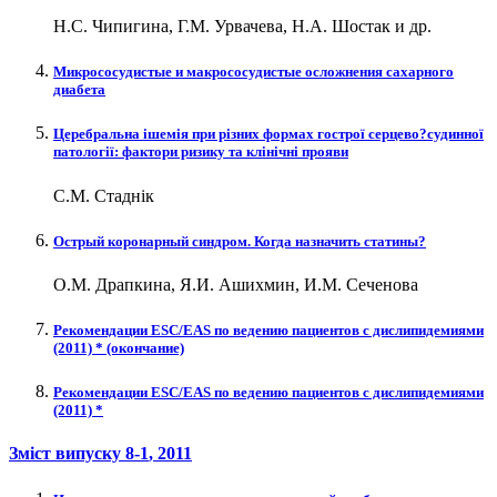
Н.С. Чипигина, Г.М. Урвачева, Н.А. Шостак и др.
Микрососудистые и макрососудистые осложнения сахарного
диабета
Церебральна ішемія при різних формах гострої серцево?судинної
патології: фактори ризику та клінічні прояви
С.М. Стаднік
Острый коронарный синдром. Когда назначить статины?
О.М. Драпкина, Я.И. Ашихмин, И.М. Сеченова
Рекомендации ESC/EAS по ведению пациентов с дислипидемиями
(2011) * (окончание)
Рекомендации ESC/EAS по ведению пациентов с дислипидемиями
(2011) *
Зміст випуску
8-1
, 2011