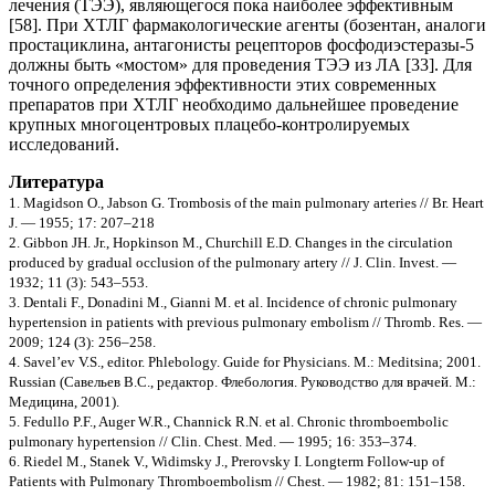
лечения (ТЭЭ), являющегося пока наиболее эффективным
[58]. При ХТЛГ фармакологические агенты (бозентан, аналоги
простациклина, антагонисты рецепторов фосфодиэстеразы-5
должны быть «мостом» для проведения ТЭЭ из ЛА [33]. Для
точного определения эффективности этих современных
препаратов при ХТЛГ необходимо дальнейшее проведение
крупных многоцентровых плацебо-контролируемых
исследований.
Литература
1. Magidson O., Jabson G. Trombosis of the main pulmonary arteries // Br. Heart
J. — 1955; 17: 207–218
2. Gibbon JH. Jr., Hopkinson M., Churchill E.D. Changes in the circulation
produced by gradual occlusion of the pulmonary artery // J. Clin. Invest. —
1932; 11 (3): 543–553.
3. Dentali F., Donadini M., Gianni M. et al. Incidence of chronic pulmonary
hypertension in patients with previous pulmonary embolism // Thromb. Res. —
2009; 124 (3): 256–258.
4. Savel’ev V.S., editor. Phlebology. Guide for Physicians. M.: Meditsina; 2001.
Russian (Савельев В.С., редактор. Флебология. Руководство для врачей. М.:
Медицина, 2001).
5. Fedullo P.F., Auger W.R., Channick R.N. et al. Chronic thromboembolic
pulmonary hypertension // Clin. Chest. Med. — 1995; 16: 353–374.
6. Riedel M., Stanek V., Widimsky J., Prerovsky I. Longterm Follow-up of
Patients with Pulmonary Thromboembolism // Chest. — 1982; 81: 151–158.