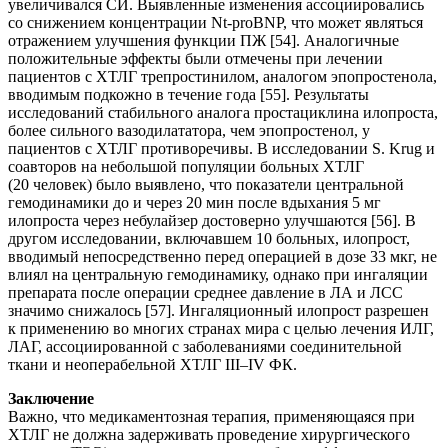
увеличивался СИ. Выявленные изменения ассоциировались
со снижением концентрации Nt-proBNP, что может являться
отражением улучшения функции ПЖ [54]. Аналогичные
положительные эффекты были отмечены при лечении
пациентов с ХТЛГ трепростинилом, аналогом эпопростенола,
вводимым подкожно в течение года [55]. Результаты
исследований стабильного аналога простациклина илопроста,
более сильного вазодилататора, чем эпопростенол, у
пациентов с ХТЛГ противоречивы. В исследовании S. Krug и
соавторов на небольшой популяции больных ХТЛГ
(20 человек) было выявлено, что показатели центральной
гемодинамики до и через 20 мин после вдыхания 5 мг
илопроста через небулайзер достоверно улучшаются [56]. В
другом исследовании, включавшем 10 больных, илопрост,
вводимый непосредственно перед операцией в дозе 33 мкг, не
влиял на центральную гемодинамику, однако при ингаляции
препарата после операции среднее давление в ЛА и ЛСС
значимо снижалось [57]. Ингаляционный илопрост разрешен
к применению во многих странах мира с целью лечения ИЛГ,
ЛАГ, ассоциированной с заболеваниями соединительной
ткани и неоперабельной ХТЛГ III–IV ФК.
Заключение
Важно, что медикаментозная терапия, применяющаяся при
ХТЛГ не должна задерживать проведение хирургического