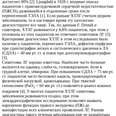
достигнет 90% [2]. Ljungdahl в 1928 г. впервые описал
пациентов с правожелудочковой сердечной недостаточностью
(ПЖСН), развившейся в отдаленные сроки после
перенесенной ТЭЛА [1]. Если раньше ХТЛГ считали редким
заболеванием, то в настоящее время эту патологию
диагностируют все чаще. Так, по данным F. Dentali и
соавторов, ХТЛГ развивается у 8,8% пациентов, при этом у
половины из этих пациентов не отмечают симптомов ЛГ [3].
Критериями диагностики ХТЛГ в этом исследовании было
наличие у пациентов, перенесших ТЭЛА, дефектов перфузии
при сцинтиграфии легких и систолического давления в ЛА
(СДЛА) > 40 мм рт. ст. в покое при допплерэхокардиографии
[3].
Симптомы ЛГ хорошо известны. Наиболее часто больные
жалуются на одышку, слабость, головокружение, боли в
грудной клетке, обмороки. При повышении СДЛА > 75 мм рт.
ст. пациентов часто беспокоит кашель, провоцирующийся
физической нагрузкой, кровохарканье. При тяжелой
гипоксемии (РаО
< 60 мм рт. ст.) появляется цианоз кожных
2
покровов [4]. У многих пациентов ХТЛГ симптомы
заболевания развиваются поздно, при этом
эхокардиографическое исследование позволяет выявить
нарушение функции правого желудочка (ПЖ) до
манифестации всех клинических проявлений ЛГ. Ранняя
диагностика такого течения заболевания еще не разработана