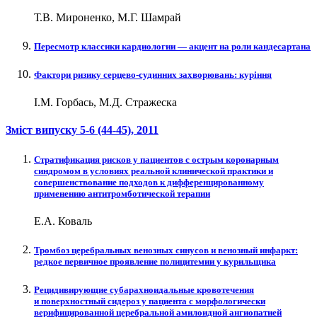
Т.В. Мироненко, М.Г. Шамрай
Пересмотр классики кардиологии — акцент на роли кандесартана
Фактори ризику серцево-судинних захворювань: куріння
І.М. Горбась, М.Д. Стражеска
Зміст випуску
5-6 (44-45)
, 2011
Cтратификация рисков у пациентов с острым коронарным
синдромом в условиях реальной клинической практики и
совершенствование подходов к дифференцированному
применению антитромботической терапии
Е.А. Коваль
Тромбоз церебральных венозных синусов и венозный инфаркт:
редкое первичное проявление полицитемии у курильщика
Рецидивирующие субарахноидальные кровотечения
и поверхностный сидероз у пациента с морфологически
верифицированной церебральной амилоидной ангиопатией