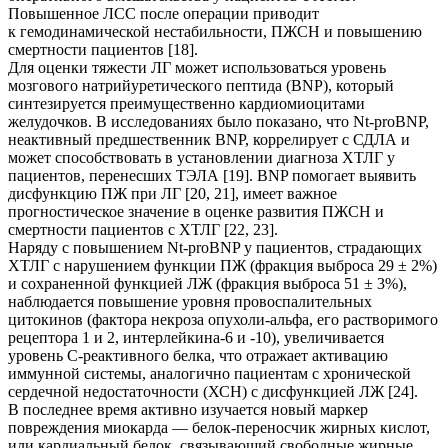
Повышенное ЛСС после операции приводит
к гемодинамической нестабильности, ПЖСН и повышению
смертности пациентов [18].
Для оценки тяжести ЛГ может использоваться уровень
мозгового натрийуретического пептида (BNP), который
синтезируется преимущественно кардиомиоцитами
желудочков. В исследованиях было показано, что Nt-proBNP,
неактивный предшественник BNP, коррелирует с СДЛА и
может способствовать в установлении диагноза ХТЛГ у
пациентов, перенесших ТЭЛА [19]. BNP помогает выявить
дисфункцию ПЖ при ЛГ [20, 21], имеет важное
прогностическое значение в оценке развития ПЖСН и
смертности пациентов с ХТЛГ [22, 23].
Наряду с повышением Nt-proBNP у пациентов, страдающих
ХТЛГ с нарушением функции ПЖ (фракция выброса 29 ± 2%)
и сохраненной функцией ЛЖ (фракция выброса 51 ± 3%),
наблюдается повышение уровня провоспалительных
цитокинов (фактора некроза опухоли-альфа, его растворимого
рецептора 1 и 2, интерлейкина-6 и -10), увеличивается
уровень С-реактивного белка, что отражает активацию
иммунной системы, аналогично пациентам с хронической
сердечной недостаточности (ХСН) с дисфункцией ЛЖ [24].
В последнее время активно изучается новый маркер
повреждения миокарда — белок-переносчик жирных кислот,
или кардиальный белок, связывающий свободные жирные