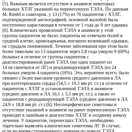
[5]. Важным является отсутствие в анамнезе некоторых
больных ХТЛГ указаний на перенесенную ТЭЛА. По данным
M. Riedel и соавторов, у 13 (17%) из 76 пациентов с ХТЛГ,
подтвержденной ангиографией, основной жалобой была
постепенно нарастающая в течение от 1 года до 9 лет одышка
[6]. Клинических проявлений ТЭЛА в анамнезе у этой
группы пациентов не было: пациенты не отмечали болей в
грудной клетке, кровохарканья, внезапно возникшей одышки,
не страдали пневмонией. Течение заболевания при этом было
более тяжелым: из 13 пациентов через 2,8 года умерли 9 (69%)
больных в отличие от группы пациентов с
диагностированной ранее ТЭЛА (ни один пациент из
14 не скончался от ЛГ) и рецидивирующей ТЭЛА (из 24
больных умерли 4 пациента (16%). Это, вероятнее всего, было
связано с более высоким уровнем среднего давления в ЛА
при катетеризации сердца (54,5 ± 19,3 мм рт. ст.) в отличие от
пациентов с ХТЛГ и установленной ТЭЛА в анамнезе
(среднее давление в ЛА 16,1 ± 3,5 мм рт. ст.), а также от
пациентов с рецидивирующей ТЭЛА (среднее давление в ЛА
24,9 ± 18,8 мм рт. ст.) [6]. Неспецифические симптомы и
отсутствие указаний в анамнезе на ранее перенесенную ТЭЛА
приводят к ошибкам в диагностике ХТЛГ и позднему началу
лечения. У пациентов, перенесших ТЭЛА, необходимо
тщательно выявлять клинические симптомы ЛГ. В случае,
если во время стационарного лечения по поводу ТЭЛА