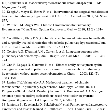
Е.Г, Кириенко А.И. Массивная тромбоэмболия легочной артерии. — М:
Медицина; 1990).
32. Keogh A., Mayer E., Benza R. et al. Interventional and surgical modalities of
treatment in pulmonary hypertension // J. Am. Coll. Cardiol. — 2009; 54: S67–
S77.
33. Wittine L.M., Auger W.R. Chronic Thromboembolic Pulmonary
Hypertension // Curr. Treat. Options Cardiovasc. Med. — 2010; 12 (2): 131–
141.
34. Condliffe R., Kiely D.G., Gibbs S.R. et al. Improved outcomes in medically
and surgically treated chronic thromboembolic pulmonary hypertension // Am.
J. Resp. Crit. Care Med. — 2008; 177: 1122–1127.
35. Corsico A.G., D'Armini A.M., Cerveri I. et al. Long-term outcome after
pulmonary endarterectomy // Am. J. Respir. Crit. Care Med. — 2008; 178: 419–
424.
36. Ono F., Nagaya N., Okumura H. et al. Effect of orally active prostacyclin
analogue on survival in patients with chronic thromboembolic pulmonary
hypertension without major vessel obstruction // Chest. — 2003; 123 (5):
1583–1588.
37. Lapina T.V., Vishnevsky A.A. Methods of treatment of chronic
thromboembolic pulmonary hypertension. Khirurgiya. Zhurnal im. N.I.
Pirogova 2007; 4: 58–61. Russian (Лапина Т.В., Вишневский A.A. Методы
лечения хронической тромбоэмболической легочной гипертензии.
Хирургия. Журнал им. Н.И. Пирогова 2007; 4: 58–61).
38. Jamieson S., Kapelanski D., Sakakibara N. et al. Pulmonary endarterectomy:
experience and lessons learned in 1,500 cases. — Ann. Thorac. Surg. — 2003;