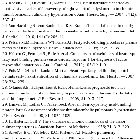
23. Reesink H.J., Tulevski I.I., Marcus J.T. et al. Brain natriuretic peptide as
noninvasive marker of the severity of right ventricular dysfunction in chronic
thromboembolic pulmonary hypertension // Ann. Thorac. Surg. — 2007; 84 (2):
537–43.
24. Von Haehling S., von Bardeleben R.S., Kramm T. et al. Inflammation in right
ventricular dysfunction due to thromboembolic pulmonary hypertension // Int.
J. Cardiol. — 2010; 144 (2): 206–11.
25. Pelsers M.M., Hermens W.T., Glatz J.F. Fatty acid-binding proteins as plasma
markers of tissue injury // Clinica Chimica Acta — 2005; 352: 15–35.
26. Haltern G., Peiniger S., Bufe A. et al. Comparison of usefulness of heart-type
fatty acid binding protein versus cardiac troponin T for diagnosis of acute
myocardial infarction // Am. J. Cardiol. — 2010; 105 (1): 1–9.
27. Puls M., Dellas C., Lankeit M. et al. Heart-type fatty acidbinding protein
permits early risk stratification of pulmonary embolism // Eur. Heart J. — 2007;
28: 224–229.
28. Orfanos S.E., Zakynthinos S. Heart biomarkers as prognostic tools for
chronic thromboembolic pulmonary hypertension: a step forward by the fatty
acid-binding protein // Eur. Respir. J. — 2008; 31: 915–917.
29. Lankeit M., Dellas C., Panzenbock A. et al. Heart-type fatty acid-binding
protein for risk assessment of chronic thromboembolic pulmonary hypertension
// Eur. Respir. J. — 2008; 31: 1024–1029.
30. Hollister L., Cull V. The syndrome of chronic thrombosis of the major
pulmonary arteries // American Journal of Medicine. — 1956; 21: 312–320.
31. Savel'ev B.C., Yablokov E.G., Kirienko A.I. Massive pulmonary
thromboembolism. — M: Meditsina; 1990. Russian (Савельев B.C., Яблоков