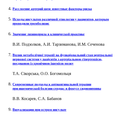
Расслоение артерий шеи: известные факторы риска
Исходы инсультов различной этиологии у пациентов, которым
проводили тромболизис
Значение лизиноприла в клинической практике
В.И. Подзолков, А.И. Тарзиманова, И.М. Сеченова
Вплив метаболічної терапії на функціональний стан центральної
нервової системи у пацієнтів з артеріальною гіпертензією,
поєднаною із хронічною ішемією мозку
Т.А. Сікорська, О.О. Богомольця
Современные подходы к антиангинальной терапии
при ишемической болезни сердца: в фокусе сиднонимины
В.В. Косарев, С.А. Бабанов
Визуализация при остром инсульте