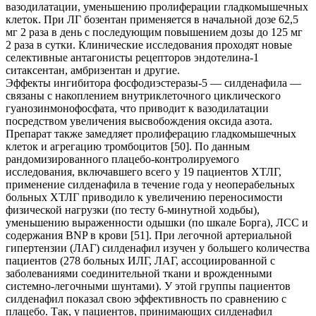
вазодилатации, уменьшению пролиферации гладкомышечных
клеток. При ЛГ бозентан применяется в начальной дозе 62,5
мг 2 раза в день с последующим повышением дозы до 125 мг
2 раза в сутки. Клинические исследования проходят новые
селективные антагонисты рецепторов эндотелина-1
ситаксентан, амбризентан и другие.
Эффекты ингибитора фосфодиэстеразы-5 — силденафила —
связаны с накоплением внутриклеточного циклического
гуанозинмонофосфата, что приводит к вазодилатации
посредством увеличения высвобождения оксида азота.
Препарат также замедляет пролиферацию гладкомышечных
клеток и агрегацию тромбоцитов [50]. По данным
рандомизированного плацебо-контролируемого
исследования, включавшего всего у 19 пациентов ХТЛГ,
применение силденафила в течение года у неоперабельных
больных ХТЛГ приводило к увеличению переносимости
физической нагрузки (по тесту 6-минутной ходьбы),
уменьшению выраженности одышки (по шкале Борга), ЛСС и
содержания BNP в крови [51]. При легочной артериальной
гипертензии (ЛАГ) силденафил изучен у большего количества
пациентов (278 больных ИЛГ, ЛАГ, ассоциированной с
заболеваниями соединительной ткани и врожденными
системно-легочными шунтами). У этой группы пациентов
силденафил показал свою эффективность по сравнению с
плацебо. Так, у пациентов, принимающих силденафил