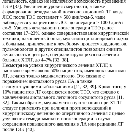
летальность, однако не исключают возможность проведения
ТЭЭ [37]. Увеличение уровня смертности, а также
формирование резидуальной послеоперационной ЛГ, когда
ЛСС после ТЭЭ составляет > 500 дин/с/см-5, чаще
наблюдается у пациентов с ЛСС до операции > 1000 дин/с/
см-5. Уровень летальности после операции ТЭЭ ранее
составлял 17–23%, однако совершенствование хирургической
техники, накопленный опыт, мультидисциплинарный подход
к больным, привлечение к лечебному процессу кардиологов,
пульмонологов и других специалистов позволили снизить
летальность в центрах, специализирующихся на лечении
больных ХТЛГ, до 4–7% [32, 38].
Несмотря на успехи хирургического лечения ХТЛГ, в
настоящее время около 50% пациентов, имеющих симптомы
ЛГ, лечатся только медикаментозно. Это связано с
поражением дистального русла ЛА, а также
с сопутствующими заболеваниями [11, 32, 39]. Кроме того, у
10% пациентов ЛГ сохраняется после ТЭЭ, что связано с
вовлечением дистального легочного сосудистого русла [11,
32]. Таким образом, медикаментозную терапию при ХТЛГ
следует применять при наличии противопоказаний к
хирургическому лечению до оперативного лечения с целью
улучшения гемодинамики и после операции в случае
сохранения повышенного давления в ЛА или рецидива ЛГ
после ТЭЭ [40].