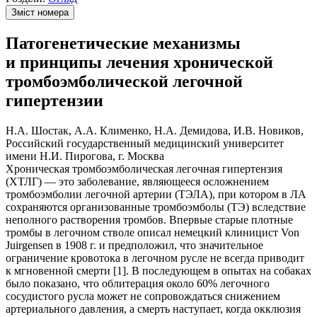
Зміст номера
Патогенетические механизмы
и принципы лечения хронической
тромбоэмболической легочной
гипертензии
Н.А. Шостак, А.А. Клименко, Н.А. Демидова, И.В. Новиков,
Российский государственный медицинский университет
имени Н.И. Пирогова, г. Москва
Хроническая тромбоэмболическая легочная гипертензия
(ХТЛГ) — это заболевание, являющееся осложнением
тромбоэмболии легочной артерии (ТЭЛА), при котором в ЛА
сохраняются организованные тромбоэмболы (ТЭ) вследствие
неполного растворения тромбов. Впервые старые плотные
тромбы в легочном стволе описал немецкий клиницист Von
Juirgensen в 1908 г. и предположил, что значительное
ограничение кровотока в легочном русле не всегда приводит
к мгновенной смерти [1]. В последующем в опытах на собаках
было показано, что облитерация около 60% легочного
сосудистого русла может не сопровождаться снижением
артериального давления, а смерть наступает, когда окклюзия