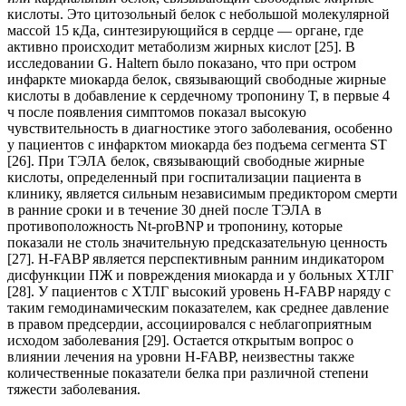
кислоты. Это цитозольный белок с небольшой молекулярной
массой 15 кДа, синтезирующийся в сердце — органе, где
активно происходит метаболизм жирных кислот [25]. В
исследовании G. Haltern было показано, что при остром
инфаркте миокарда белок, связывающий свободные жирные
кислоты в добавление к сердечному тропонину Т, в первые 4
ч после появления симптомов показал высокую
чувствительность в диагностике этого заболевания, особенно
у пациентов с инфарктом миокарда без подъема сегмента ST
[26]. При ТЭЛА белок, связывающий свободные жирные
кислоты, определенный при госпитализации пациента в
клинику, является сильным независимым предиктором смерти
в ранние сроки и в течение 30 дней после ТЭЛА в
противоположность Nt-proBNP и тропонину, которые
показали не столь значительную предсказательную ценность
[27]. H-FABP является перспективным ранним индикатором
дисфункции ПЖ и повреждения миокарда и у больных ХТЛГ
[28]. У пациентов с ХТЛГ высокий уровень H-FABP наряду с
таким гемодинамическим показателем, как среднее давление
в правом предсердии, ассоциировался с неблагоприятным
исходом заболевания [29]. Остается открытым вопрос о
влиянии лечения на уровни H-FABP, неизвестны также
количественные показатели белка при различной степени
тяжести заболевания.