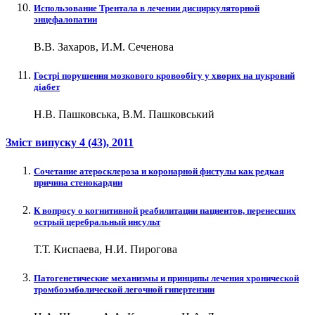
Использование Трентала в лечении дисциркуляторной
энцефалопатии
В.В. Захаров, И.М. Сеченова
Гострі порушення мозкового кровообігу у хворих на цукровий
діабет
Н.В. Пашковська, В.М. Пашковський
Зміст випуску
4 (43)
, 2011
Сочетание атеросклероза и коронарной фистулы как редкая
причина стенокардии
К вопросу о когнитивной реабилитации пациентов, перенесших
острый церебральный инсульт
Т.Т. Киспаева, Н.И. Пирогова
Патогенетические механизмы и принципы лечения хронической
тромбоэмболической легочной гипертензии