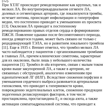
[12].
При ХТЛГ происходит ремоделирование как крупных, так и
мелких ЛА. Во внутриперикардиальном сегменте ЛА,
долевых и сегментарных артериях, где локализуются тромбы,
исчезает интима, происходят инфильтрации и гипертрофия
медии, что постепенно приводит к уменьшению их просвета
[13]. Окклюзия ЛА приводит к постепенному
ремоделированию правых отделов сердца и формированию
ПЖСН. Появление одышки после бессимптомного периода,
иногда длящегося годами, может быть связано не только с
рецидивирующей ТЭЛА, но и развитием локального тромбоза
[11]. Еще в 1935 г. Brenner отметил, что тромбоз мелких ЛА
часто наблюдается у пациентов с организованными тромбами
в главных ЛА, причем клинические симптомы, характерные
для их окклюзии, были лишь у небольшого количества
пациентов [1]. Тромбоз
in situ
вторичен, связан с малым током
крови выше закупоренной ЛА, а также в артериях, не
связанных с обструкцией, аналогично изменениям при
идиопатической ЛГ (ИЛГ). Вследствие снижения перфузии и
уменьшения сердечного выброса развивается артериальная
гипоксемия, что приводит к гипервязкости крови,
повреждению эндотелиальных клеток, снижению продукции
эндогенных релаксирующих факторов, в том числе
простациклина, простагландина E
и оксида азота, а также
2
активации симпатоадреналовой системы, что приводит к