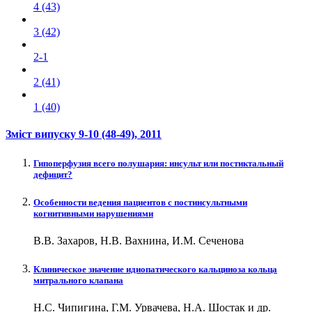
4 (43)
3 (42)
2-1
2 (41)
1 (40)
Зміст випуску
9-10 (48-49)
, 2011
Гипоперфузия всего полушария: инсульт или постиктальный
дефицит?
Особенности ведения пациентов с постинсультными
когнитивными нарушениями
В.В. Захаров, Н.В. Вахнина, И.М. Сеченова
Клиническое значение идиопатического кальциноза кольца
митрального клапана
Н.С. Чипигина, Г.М. Урвачева, Н.А. Шостак и др.