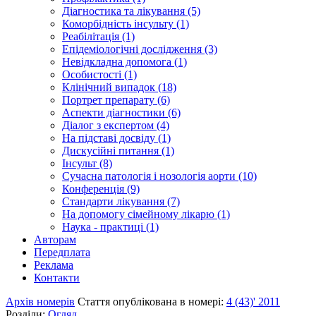
Діагностика та лікування (5)
Коморбідність інсульту (1)
Реабілітація (1)
Епідеміологічні дослідження (3)
Невідкладна допомога (1)
Особистості (1)
Клінічний випадок (18)
Портрет препарату (6)
Аспекти діагностики (6)
Діалог з експертом (4)
На підставі досвіду (1)
Дискусійні питання (1)
Інсульт (8)
Сучасна патологія і нозологія аорти (10)
Конференція (9)
Стандарти лікування (7)
На допомогу сімейному лікарю (1)
Наука - практиці (1)
Авторам
Передплата
Реклама
Контакти
Архів номерів
Стаття опублікована в номері:
4 (43)' 2011
Розділи:
Огляд