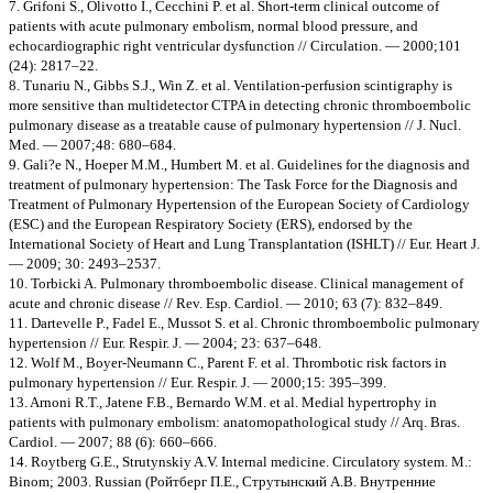
7. Grifoni S., Olivotto I., Cecchini P. et al. Short-term clinical outcome of
patients with acute pulmonary embolism, normal blood pressure, and
echocardiographic right ventricular dysfunction // Circulation. — 2000;101
(24): 2817–22.
8. Tunariu N., Gibbs S.J., Win Z. et al. Ventilation-perfusion scintigraphy is
more sensitive than multidetector CTPA in detecting chronic thromboembolic
pulmonary disease as a treatable cause of pulmonary hypertension // J. Nucl.
Med. — 2007;48: 680–684.
9. Gali?e N., Hoeper M.M., Humbert M. et al. Guidelines for the diagnosis and
treatment of pulmonary hypertension: The Task Force for the Diagnosis and
Treatment of Pulmonary Hypertension of the European Society of Cardiology
(ESC) and the European Respiratory Society (ERS), endorsed by the
International Society of Heart and Lung Transplantation (ISHLT) // Eur. Heart J.
— 2009; 30: 2493–2537.
10. Torbicki A. Pulmonary thromboembolic disease. Clinical management of
acute and chronic disease // Rev. Esp. Cardiol. — 2010; 63 (7): 832–849.
11. Dartevelle P., Fadel E., Mussot S. et al. Chronic thromboembolic pulmonary
hypertension // Eur. Respir. J. — 2004; 23: 637–648.
12. Wolf M., Boyer-Neumann C., Parent F. et al. Thrombotic risk factors in
pulmonary hypertension // Eur. Respir. J. — 2000;15: 395–399.
13. Arnoni R.T., Jatene F.B., Bernardo W.M. et al. Medial hypertrophy in
patients with pulmonary embolism: anatomopathological study // Arq. Bras.
Cardiol. — 2007; 88 (6): 660–666.
14. Roytberg G.E., Strutynskiy A.V. Internal medicine. Circulatory system. M.:
Binom; 2003. Russian (Ройтберг П.Е., Струтынский А.В. Внутренние