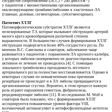
сосудистое сопротивление (ЛСС) > 240 дин/с/см
)
у пациентов с множественными организованными
окклюзирующими тромбами/эмболами в эластичных ЛА
(главные, долевые, сегментарные, субсегментарные).
Патогенез ХТЛГ
Патоморфологическим субстратом ХТЛГ являются
нелизированные ТЭ, которые вызывают обструкцию артерий
малого круга кровообращения различной степени
выраженности. В большинстве случаев формирования ХТЛГ
обструкции подвергается более 40% сосудистого русла. По
мнению В.С. Савельева и соавторов, заболевание чаще
развивается у пациентов с поражением ЛА крупного калибра,
у которых эмболия своевременно не диагностировалась и
активное ее лечение не проводилось [4]. С помощью
локального тромболизиса проходимость легочного
артериального русла полностью восстанавливается. Однако в
некоторых случаях по невыясненным пока причинам
резорбция не происходит и в ЛА эмболы превращаются в
организованные сгустки. Вероятно, в этом процессе важную
роль играют нарушения гемостаза, фибринолиза,
рецидивирующие эмболии [11]. В исследовании M. Wolf и
соавторов было показано, что с формированием ХТЛГ
ассоциируются повышенные уровни фактора VIII,
волчаночный антикоагулянт и антифосфолипидные антитела