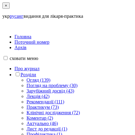
×
укр
рус
анг
видання для лікаря-практика
Головна
Поточний номер
Архів
сховати
меню
Про журнал
Розділи
Огляд (139)
Погляд на проблему (30)
Зарубіжний досвід (43)
Лекція (42)
Рекомендації (111)
Практикум (73)
Клінічні дослідження (72)
Коментар (2)
Актуально (46)
Лист до редакції (1)
Профілактика (1)