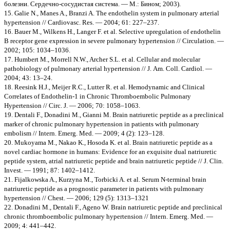
болезни. Сердечно-сосудистая система. — М.: Бином; 2003).
15. Galie N., Manes A., Branzi A. The endothelin system in pulmonary arterial
hypertension // Cardiovasc. Res. — 2004; 61: 227–237.
16. Bauer M., Wilkens H., Langer F. et al. Selective upregulation of endothelin
B receptor gene expression in severe pulmonary hypertension // Circulation. —
2002; 105: 1034–1036.
17. Humbert M., Morrell N.W., Archer S.L. et al. Cellular and molecular
pathobiology of pulmonary arterial hypertension // J. Am. Coll. Cardiol. —
2004; 43: 13–24.
18. Reesink H.J., Meijer R.C., Lutter R. et al. Hemodynamic and Clinical
Correlates of Endothelin-1 in Chronic Thromboembolic Pulmonary
Hypertension // Circ. J. — 2006; 70: 1058–1063.
19. Dentali F., Donadini M., Gianni M. Brain natriuretic peptide as a preclinical
marker of chronic pulmonary hypertension in patients with pulmonary
embolism // Intern. Emerg. Med. — 2009; 4 (2): 123–128.
20. Mukoyama M., Nakao K., Hosoda K. et al. Brain natriuretic peptide as a
novel cardiac hormone in humans: Evidence for an exquisite dual natriuretic
peptide system, atrial natriuretic peptide and brain natriuretic peptide // J. Clin.
Invest. — 1991; 87: 1402–1412.
21. Fijalkowska A., Kurzyna M., Torbicki A. et al. Serum N-terminal brain
natriuretic peptide as a prognostic parameter in patients with pulmonary
hypertension // Chest. — 2006; 129 (5): 1313–1321
22. Donadini M., Dentali F., Ageno W. Brain natriuretic peptide and preclinical
chronic thromboembolic pulmonary hypertension // Intern. Emerg. Med. —
2009; 4: 441–442.