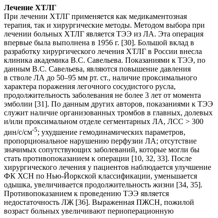
Лечение ХТЛГ
При лечении ХТЛГ применяется как медикаментозная
терапия, так и хирургические методы. Методом выбора при
лечении больных ХТЛГ является ТЭЭ из ЛА. Эта операция
впервые была выполнена в 1956 г. [30]. Большой вклад в
разработку хирургического лечения ХТЛГ в России внесла
клиника академика В.С. Савельева. Показаниями к ТЭЭ, по
данным В.С. Савельева, являются повышение давления
в стволе ЛА до 50–95 мм рт. ст., наличие проксимального
характера поражения легочного сосудистого русла,
продолжительность заболевания не более 3 лет от момента
эмболии [31]. По данным других авторов, показаниями к ТЭЭ
служит наличие организованных тромбов в главных, долевых
и/или проксимальном отделе сегментарных ЛА, ЛСС > 300
-5
дин/с/см
; ухудшение гемодинамических параметров,
пропорциональное нарушению перфузии ЛА; отсутствие
значимых сопутствующих заболеваний, которые могли бы
стать противопоказанием к операции [10, 32, 33]. После
хирургического лечения у пациентов наблюдается улучшение
ФК ХСН по Нью-Йоркской классификации, уменьшается
одышка, увеличивается продолжительность жизни [34, 35].
Противопоказанием к проведению ТЭЭ является
недостаточность ЛЖ [36]. Выраженная ПЖСН, пожилой
возраст больных увеличивают периоперационную