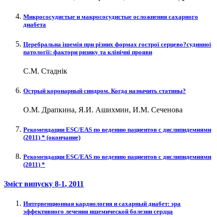
Микрососудистые и макрососудистые осложнения сахарного
диабета
Церебральна ішемія при різних формах гострої серцево?судинної
патології: фактори ризику та клінічні прояви
С.М. Стаднік
Острый коронарный синдром. Когда назначить статины?
О.М. Драпкина, Я.И. Ашихмин, И.М. Сеченова
Рекомендации ESC/EAS по ведению пациентов с дислипидемиями
(2011) * (окончание)
Рекомендации ESC/EAS по ведению пациентов с дислипидемиями
(2011) *
Зміст випуску
8-1
, 2011
Интервенционная кардиология и сахарный диабет: эра
эффективного лечения ишемической болезни сердца