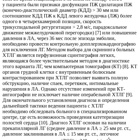
у пациента были признаки дисфункции ПЖ (дилатация ПЖ
(конечно-диастолический диаметр (КДД) > 30 мм или
соотношение КДД ПЖ к КДД левого желудочка (ЛЖ) более
одного в четырехкамерной позиции, скорость
трикуспидальной регургитации > 2,8 м/с, парадоксальное
движение межжелудочковой перегородки) [7] или повышение
давления в ЛА, через 36 мес после эпизода эмболии,
необходимо провести контрольную допплерэхокардиографию
для исключения ЛГ. Методом выбора для скрининга больных
ХТЛГ является перфузионная сцинтиграфия легких,
являющаяся более чувствительным методом в диагностике
этого варианта ЛГ, чем компьютерная томография (КТ) [8]. КТ
органов грудной клетки с внутривенным болюсным
контрастированием при ХТЛГ позволяет выявить полную
обструкцию, наличие спаек, перетяжек, интимальные
нарушения в ЛА. Однако отсутствие изменений при КТ-
ангиографии не исключает наличие операбельной ХТЛГ [9].
Для окончательного установления диагноза и определения
дальнейшей тактики ведения пациента с ХТЛГ
необходимо обследовать больного в специализированном
центре, где есть возможность проведения катетеризации
полостей сердца [10]. Диагноз ХТЛГ основан на наличии
прекапиллярной ЛГ (среднее давление в ЛА ≥ 25 мм рт. ст.,
давление заклинивания в ЛА ≤ 15 мм рт. ст., легочное
-5