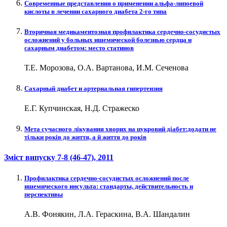
Современные представления о применении альфа-липоевой
кислоты в лечении сахарного диабета 2-го типа
Вторичная медикаментозная профилактика сердечно-сосудистых
осложнений у больных ишемической болезнью сердца и
сахарным диабетом: место статинов
Т.Е. Морозова, О.А. Вартанова, И.М. Сеченова
Сахарный диабет и артериальная гипертензия
Е.Г. Купчинская, Н.Д. Стражеско
Мета сучасного лікування хворих на цукровий діабет:додати не
тільки років до життя, а й життя до років
Зміст випуску
7-8 (46-47)
, 2011
Профилактика сердечно-сосудистых осложнений после
ишемического инсульта: стандарты, действительность и
перспективы
А.В. Фонякин, Л.А. Гераскина, В.А. Шандалин