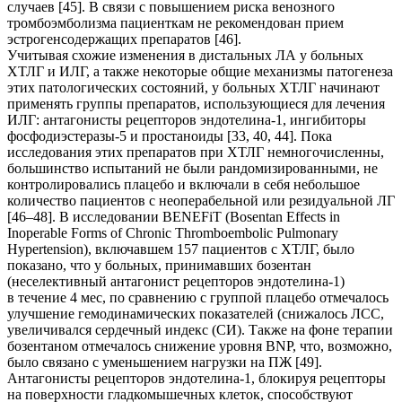
случаев [45]. В связи с повышением риска венозного
тромбоэмболизма пациенткам не рекомендован прием
эстрогенсодержащих препаратов [46].
Учитывая схожие изменения в дистальных ЛА у больных
ХТЛГ и ИЛГ, а также некоторые общие механизмы патогенеза
этих патологических состояний, у больных ХТЛГ начинают
применять группы препаратов, использующиеся для лечения
ИЛГ: антагонисты рецепторов эндотелина-1, ингибиторы
фосфодиэстеразы-5 и простаноиды [33, 40, 44]. Пока
исследования этих препаратов при ХТЛГ немногочисленны,
большинство испытаний не были рандомизированными, не
контролировались плацебо и включали в себя небольшое
количество пациентов с неоперабельной или резидуальной ЛГ
[46–48]. В исследовании BENEFiT (Bosentan Effects in
Inoperable Forms of Chronic Thromboembolic Pulmonary
Hypertension), включавшем 157 пациентов с ХТЛГ, было
показано, что у больных, принимавших бозентан
(неселективный антагонист рецепторов эндотелина-1)
в течение 4 мес, по сравнению с группой плацебо отмечалось
улучшение гемодинамических показателей (снижалось ЛСС,
увеличивался сердечный индекс (СИ). Также на фоне терапии
бозентаном отмечалось снижение уровня BNP, что, возможно,
было связано с уменьшением нагрузки на ПЖ [49].
Антагонисты рецепторов эндотелина-1, блокируя рецепторы
на поверхности гладкомышечных клеток, способствуют