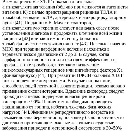
Всем пациентам с ХТЛГ показана длительная
антикоагулянтная терапия (обычно применяются антагонисты
витамина К) с целью предотвращения рецидива ТЭЛА и
тромбообразования в ЛА, артериолах и микроциркуляторном
русле [41]. По данным Е. Mayer и соавторов,
антикоагулянтную терапию следует назначать сразу после
установления диагноза и продолжать в течение всей жизни
пациента [42] вне зависимости, есть у больного
тромбофилические состояния или нет [43]. Целевые значения
МНО при терапии варфарином должны находиться в
терапевтическом диапазоне от 2 до 3. В случае, когда
варфарин противопоказан или оказался неэффективен в
профилактике тромбозов, возможно назначение
низкомолекулярных гепаринов или ингибитора фактора Ха
(фондапаринукс) [44]. При развитии ПЖСН больным ХТЛГ
показано лечение диуретиками. В случае гипоксемии,
способствующей легочной вазоконстрикции, рекомендовано
применение оксигенотерапии. Вдыхание кислорода следует
проводить с целью поддержания насыщения крови
кислородом > 90%. Пациентам необходимо проводить
вакцинацию от гриппа, избегать тяжелых физических
нагрузок [44]. Женщинам репродуктивного возраста не
рекомендована беременность, поскольку было показано, что
длительно протекающие тяжелые легочные сосудистые
заболевания приводят к материнской смертности в 30–50%