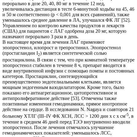
перорально в дозе 20, 40, 80 мг в течение 12 нед,
увеличивалась дистанция в тесте 6-минутной ходьбы на 45, 46
и 50 м соответственно (p < 0,001 для всех сравнений), также
уменьшалось среднее давление в ЛА, улучшался ФК ЛГ [52].
Управлением по контролю качества продуктов и лекарств
(США) для пациентов с ЛАГ одобрена доза 20 мг, которую
назначают перорально 3 раза в день.
В настоящее время для лечения ЛАГ применяют
эпопростенол, илопрост и трепростинил. Эпопростенол
(простагландин I
) является синтетической солью
2
простациклина. В связи с тем, что при комнатной температуре
эпопростенол стабилен в течение 8 ч, препарат вводится в
виде внутривенной инфузии с помощью помпы и постоянных
катетеров. Простациклин, синтезирующийся
преимущественно эндотелиальными клетками, является
мощным эндогенным вазодилататором. Кроме того, было
показано его антиагрегационное, цитопротективное и
антипролиферативное действие [53]. Отмечены также
позитивные изменения гемодинамики, прямое инотропное
действие на сердце. В исследовании N. Nagaya и соавторов 21
-5
больному ХТЛГ (III–IV ФК ХСН, ЛСС > 1200 дин х с х см
, в
течение в среднем 46 дней перед ТЭЭ внутривенно вводили
эпопростенол. После лечения отмечалось улучшение
гемодинамических показателей: уменьшалось ЛСС,