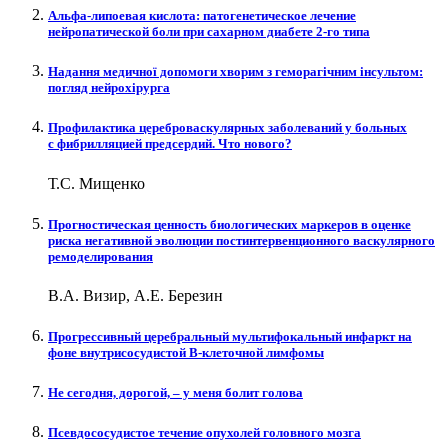
Альфа-липоевая кислота: патогенетическое лечение
нейропатической боли при сахарном диабете 2-го типа
Надання медичної допомоги хворим з геморагічним інсультом:
погляд нейрохірурга
Профилактика цереброваскулярных заболеваний у больных
с фибрилляцией предсердий. Что нового?
Т.С. Мищенко
Прогностическая ценность биологических маркеров в оценке
риска негативной эволюции постинтервенционного васкулярного
ремоделирования
В.А. Визир, А.Е. Березин
Прогрессивный церебральный мультифокальный инфаркт на
фоне внутрисосудистой В-клеточной лимфомы
Не сегодня, дорогой, – у меня болит голова
Псевдососудистое течение опухолей головного мозга