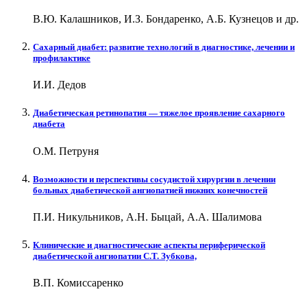
В.Ю. Калашников, И.З. Бондаренко, А.Б. Кузнецов и др.
Сахарный диабет: развитие технологий в диагностике, лечении и
профилактике
И.И. Дедов
Диабетическая ретинопатия — тяжелое проявление сахарного
диабета
О.М. Петруня
Возможности и перспективы сосудистой хирургии в лечении
больных диабетической ангиопатией нижних конечностей
П.И. Никульников, А.Н. Быцай, А.А. Шалимова
Клинические и диагностические аспекты периферической
диабетической ангиопатии С.Т. Зубкова,
В.П. Комиссаренко